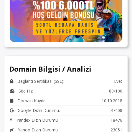
Domain Bilgisi / Analizi
Bağlantı Sertifikası (SSL):
Evet
Site Hızı:
80/100
Domain Kaydı:
10.10.2018
Google Dizin Durumu:
37408
Yandex Dizin Durumu
18476
Yahoo Dizin Durumu
23051