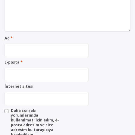
Ad
*
E-posta
*
İnternet sitesi
Daha sonraki
yorumlarımda
kullanılması için adım, e-
posta adresim ve site
adresim bu tarayıcıya
kaydedilsin.