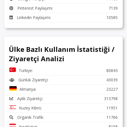
Pinterest Paylaşımı:
7139
Linkedin Paylaşımı:
10585
Ülke Bazlı Kullanım İstatistiği /
Ziyaretçi Analizi
Türkiye:
80843
Günlük Ziyaretçi:
43039
Almanya:
23227
Aylık Ziyaretçi:
313798
Kuzey Kıbrıs:
11951
Organik Trafik:
11766
Avusturya:
8158