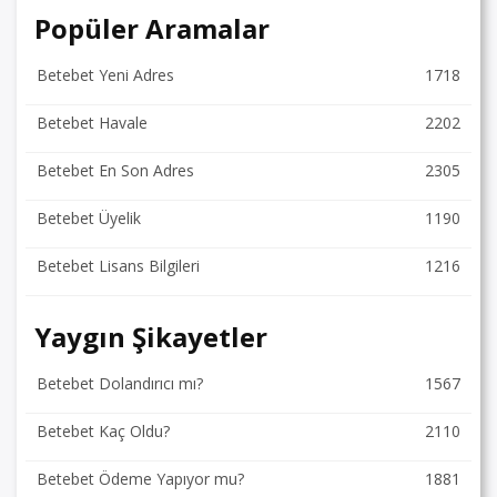
Popüler Aramalar
Betebet Yeni Adres
1718
Betebet Havale
2202
Betebet En Son Adres
2305
Betebet Üyelik
1190
Betebet Lisans Bilgileri
1216
Yaygın Şikayetler
Betebet Dolandırıcı mı?
1567
Betebet Kaç Oldu?
2110
Betebet Ödeme Yapıyor mu?
1881