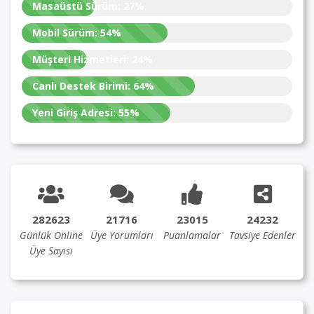
Masaüstü Sürüm:
27%
Mobil Sürüm:
54%
Müşteri Hizmetleri:
24%
Canlı Destek Birimi:
64%
Yeni Giriş Adresi:
55%
282623
21716
23015
24232
Günlük Online
Üye Yorumları
Puanlamalar
Tavsiye Edenler
Üye Sayısı