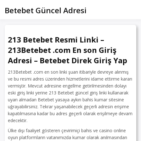
Skip
Betebet Güncel Adresi
to
content
213 Betebet Resmi Linki –
213Betebet .com En son Giriş
Adresi – Betebet Direk Giriş Yap
213Betebet .com en son linki şuan itibariyle devreye alınmış
ve bu resmi adres üzerinden hizmetlerini idame ettirme kararı
vermiştir. Mevcut adresine engellme getirilmesinden dolayı
eski giriş linki yerine 213 Betebet güncel giriş linki kullanarak
uyarı almadan Betebet yasaya aykırı bahis kumar sitesine
uğrayabilirsiniz. Tekrar yaşanabilecek geçerli adresin erişime
kapatılmasına kadar bu adres geçerli olarak erişilmeye devam
edecektir.
Ülke dışı faaliyet gösteren çevirimiçi bahis ve casino online
oyun platformların vatanımızda kumar olarak anılmasından