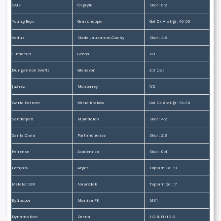
GAIS
Örgryte
Skor : 0:2
Young Boys
Grasshopper
Gol Dk Aralığı : 46-60
Vaduz
Stade Lausanne-Ouchy
Skor : 4:3
Cittadella
Genoa
X/1
Dungannon Swifts
Glenavon
2.5 Üst
Juárez
Monterrey
İY2
Warta Poznan
Wisla Kraków
Gol Dk Aralığı : 76-90
Sandefjord
Mjøndalen
Skor : 4:2
Santa Clara
Portimonense
Skor : 2:3
Feirense
Académica
Skor : 0:4
Botoşani
Arges
Toplam Gol : 8
Metalac GM
Napredak
Toplam Gol : 7
Eyüpspor
Manisa FK
MS1
Dynamo Kiev
Desna
1/2 & Üst 3.5