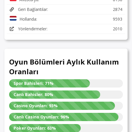
Geri Bağlantılar:
2874
Hollanda:
9593
Yönlendirmeler:
2010
Oyun Bölümleri Aylık Kullanım
Oranları
Spor Bahisleri:
71%
Canlı Bahisler:
80%
Casino Oyunları:
93%
Canlı Casino Oyunları:
96%
Poker Oyunları:
63%