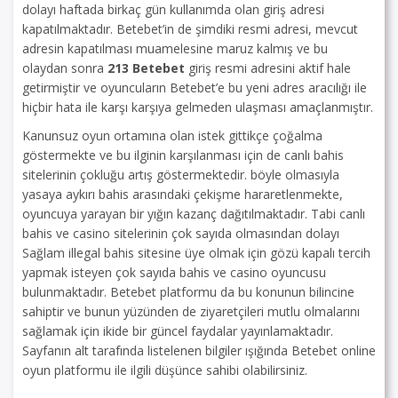
dolayı haftada birkaç gün kullanımda olan giriş adresi
kapatılmaktadır. Betebet’in de şimdiki resmi adresi, mevcut
adresin kapatılması muamelesine maruz kalmış ve bu
olaydan sonra
213 Betebet
giriş resmi adresini aktif hale
getirmiştir ve oyuncuların Betebet’e bu yeni adres aracılığı ile
hiçbir hata ile karşı karşıya gelmeden ulaşması amaçlanmıştır.
Kanunsuz oyun ortamına olan istek gittikçe çoğalma
göstermekte ve bu ilginin karşılanması için de canlı bahis
sitelerinin çokluğu artış göstermektedir. böyle olmasıyla
yasaya aykırı bahis arasındaki çekişme hararetlenmekte,
oyuncuya yarayan bir yığın kazanç dağıtılmaktadır. Tabi canlı
bahis ve casino sitelerinin çok sayıda olmasından dolayı
Sağlam illegal bahis sitesine üye olmak için gözü kapalı tercih
yapmak isteyen çok sayıda bahis ve casino oyuncusu
bulunmaktadır. Betebet platformu da bu konunun bilincine
sahiptir ve bunun yüzünden de ziyaretçileri mutlu olmalarını
sağlamak için ikide bir güncel faydalar yayınlamaktadır.
Sayfanın alt tarafında listelenen bilgiler ışığında Betebet online
oyun platformu ile ilgili düşünce sahibi olabilirsiniz.