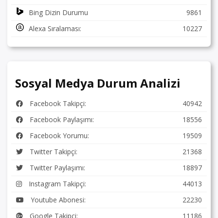
Bing Dizin Durumu
9861
Alexa Sıralaması:
10227
Sosyal Medya Durum Analizi
Facebook Takipçi:
40942
Facebook Paylaşımı:
18556
Facebook Yorumu:
19509
Twitter Takipçi:
21368
Twitter Paylaşımı:
18897
Instagram Takipçi:
44013
Youtube Abonesi:
22230
Google Takipçi:
11186