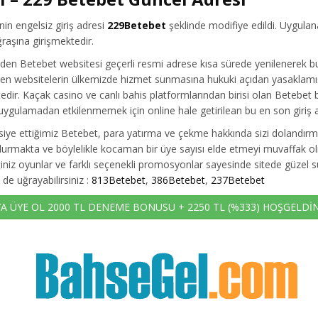
in engelsiz giriş adresi
229Betebet
şeklinde modifiye edildi. Uygulan
ğraşına girişmektedir.
en Betebet websitesi geçerli resmi adrese kısa sürede yenilenerek bu
ören websitelerin ülkemizde hizmet sunmasına hukuki açıdan yasaklamış
ktedir. Kaçak casino ve canlı bahis platformlarından birisi olan Betebet
ygulamadan etkilenmemek için online hale getirilean bu en son giriş ad
siye ettiğimiz Betebet, para yatırma ve çekme hakkında sizi dolandırm
undurmakta ve böylelikle kocaman bir üye sayısı elde etmeyi muvaffak
ceğiniz oyunlar ve farklı seçenekli promosyonlar sayesinde sitede güzel 
de uğrayabilirsiniz :
813Betebet
,
386Betebet
,
237Betebet
A ÜYE OL 2000 TL DENEME BONUSU + 2250 TL (%333) HOŞGELD