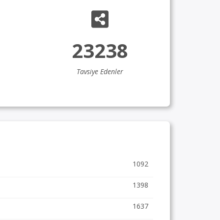
23238
Tavsiye Edenler
1092
1398
1637