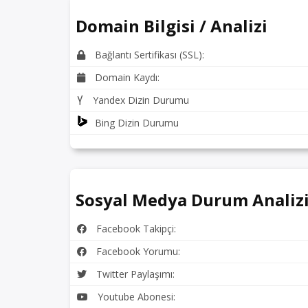
Domain Bilgisi / Analizi
Bağlantı Sertifikası (SSL):
Domain Kaydı:
Yandex Dizin Durumu
Bing Dizin Durumu
Sosyal Medya Durum Analiz
Facebook Takipçi:
Facebook Yorumu:
Twitter Paylaşımı:
Youtube Abonesi: