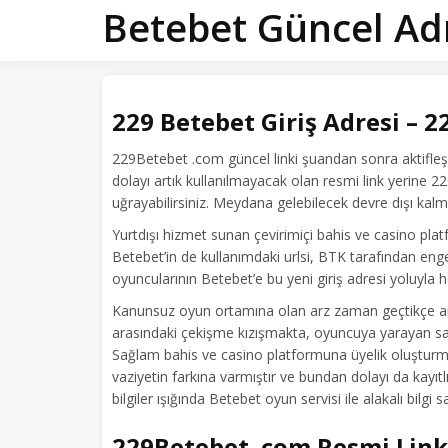
Skip
Betebet Güncel Ad
to
content
229 Betebet Giriş Adresi – 2
229Betebet .com güncel linki şuandan sonra aktifleşmiş
dolayı artık kullanılmayacak olan resmi link yerine 
uğrayabilirsiniz. Meydana gelebilecek devre dışı kalmas
Yurtdışı hizmet sunan çevirimiçi bahis ve casino pl
Betebet’in de kullanımdaki urlsi, BTK tarafından 
oyuncularının Betebet’e bu yeni giriş adresi yoluyla 
Kanunsuz oyun ortamına olan arz zaman geçtikçe artm
arasındaki çekişme kızışmakta, oyuncuya yarayan say
Sağlam bahis ve casino platformuna üyelik oluşturma
vaziyetin farkına varmıştır ve bundan dolayı da kayıt
bilgiler ışığında Betebet oyun servisi ile alakalı bilgi sa
229Betebet .com Resmi Linki