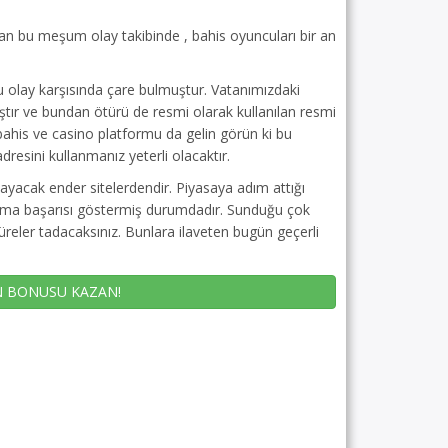
an bu meşum olay takibinde , bahis oyuncuları bir an
 olay karşısında çare bulmuştur. Vatanımızdaki
tır ve bundan ötürü de resmi olarak kullanılan resmi
 bahis ve casino platformu da gelin görün ki bu
resini kullanmanız yeterli olacaktır.
ayacak ender sitelerdendir. Piyasaya adım attığı
 olma başarısı göstermiş durumdadır. Sunduğu çok
süreler tadacaksınız. Bunlara ilaveten bugün geçerli
İN BONUSU KAZAN!