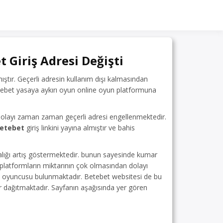
 Giriş Adresi Değişti
mıştır. Geçerli adresin kullanım dışı kalmasından
etebet yasaya aykırı oyun online oyun platformuna
 dolayı zaman zaman geçerli adresi engellenmektedir.
Betebet
giriş linkini yayına almıştır ve bahis
alığı artış göstermektedir. bunun sayesinde kumar
platformların miktarının çok olmasından dolayı
ino oyuncusu bulunmaktadır. Betebet websitesi de bu
lar dağıtmaktadır. Sayfanın aşağısında yer gören