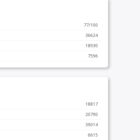
77/100
36624
18930
7596
18817
20790
39014
6615