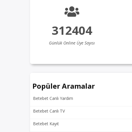
312404
Günlük Online Üye Sayısı
Popüler Aramalar
Betebet Canlı Yardım
Betebet Canlı TV
Betebet Kayıt