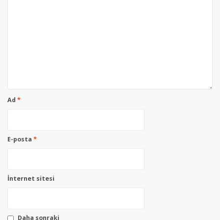
Ad
*
E-posta
*
İnternet sitesi
Daha sonraki