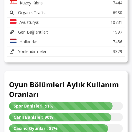
Kuzey Kıbrıs:
7444
Organik Trafik:
6980
Avusturya:
10731
Geri Bağlantılar:
1997
Hollanda:
7456
Yönlendirmeler:
3379
Oyun Bölümleri Aylık Kullanım
Oranları
Spor Bahisleri:
91%
Canlı Bahisler:
90%
Casino Oyunları:
87%