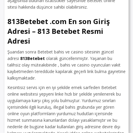
aşağısında bulunan istatistikler sayesinde Betebet online
sitesi hakkında düşünce sahibi olabilirsiniz.
813Betebet .com En son Giriş
Adresi – 813 Betebet Resmi
Adresi
Şuandan sonra Betebet bahis ve casino sitesinin güncel
adresi
813Betebet
olarak güncellenmiştir. Yaşanan bu
talihsiz olay müteakıbinde , bahis ve casino oyuncuları vakit
kaybetmeden tereddüde kapılarak geçerli link bulma gayretine
kalkışmaktadır.
Kesintisiz servis için en iyi şekilde emek sarfeden Betebet
online websitesi yepyeni linke hızlı bir şekilde yenilenerek bu
uygulamaya karşı çıkış yolu bulmuştur. Yurdumuz sınırları
içerisindeki ilgili kuruluş, illegal bahis grubunda yer gören
online oyun platformların yurdumuz hudutları içerisinde
hizmet sunmasına kanunlardan dolayı yasaklamıştır ve bu
nedenle de bugüne kadar kullanılan giriş adresine devre dışı