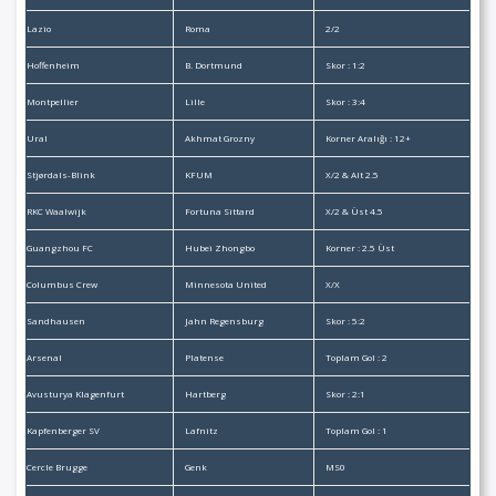
Lazio
Roma
2/2
Hoffenheim
B. Dortmund
Skor : 1:2
Montpellier
Lille
Skor : 3:4
Ural
Akhmat Grozny
Korner Aralığı : 12+
Stjørdals-Blink
KFUM
X/2 & Alt 2.5
RKC Waalwijk
Fortuna Sittard
X/2 & Üst 4.5
Guangzhou FC
Hubei Zhongbo
Korner : 2.5 Üst
Columbus Crew
Minnesota United
X/X
Sandhausen
Jahn Regensburg
Skor : 5:2
Arsenal
Platense
Toplam Gol : 2
Avusturya Klagenfurt
Hartberg
Skor : 2:1
Kapfenberger SV
Lafnitz
Toplam Gol : 1
Cercle Brugge
Genk
MS0