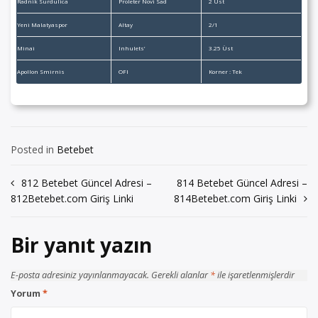
Radnik Surdulica
Proleter Novi Sad
2 Üst
Yeni Malatyaspor
Altay
2/1
Minai
Inhulets’
3.25 Üst
Apollon Smirnis
OFI
Korner : Tek
Posted in
Betebet
Yazı
812 Betebet Güncel Adresi –
814 Betebet Güncel Adresi –
812Betebet.com Giriş Linki
814Betebet.com Giriş Linki
gezinmesi
Bir yanıt yazın
E-posta adresiniz yayınlanmayacak.
Gerekli alanlar
*
ile işaretlenmişlerdir
Yorum
*