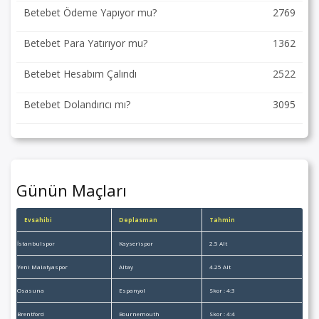
Betebet Ödeme Yapıyor mu?
2769
Betebet Para Yatırıyor mu?
1362
Betebet Hesabım Çalındı
2522
Betebet Dolandırıcı mı?
3095
Günün Maçları
Evsahibi
Deplasman
Tahmin
İstanbulspor
Kayserispor
2.5 Alt
Yeni Malatyaspor
Altay
4.25 Alt
Osasuna
Espanyol
Skor : 4:3
Brentford
Bournemouth
Skor : 4:4