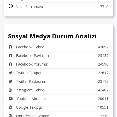
Alexa Sıralaması:
7740
Sosyal Medya Durum Analizi
Facebook Takipçi:
43092
Facebook Paylaşımı:
23437
Facebook Yorumu:
24596
Twitter Takipçi:
22617
Twitter Paylaşımı:
23175
Instagram Takipçi:
42487
Youtube Abonesi:
20011
Google Takipçi:
10551
Pinterest Paylaşımı:
7319