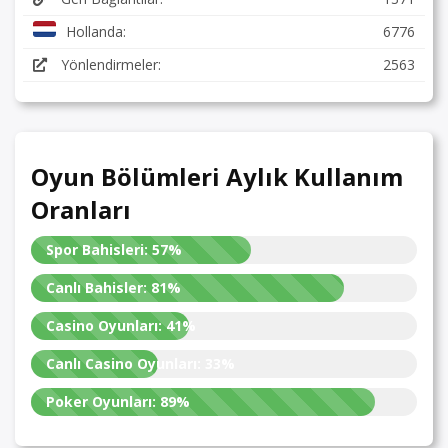
Hollanda:
6776
Yönlendirmeler:
2563
Oyun Bölümleri Aylık Kullanım
Oranları
Spor Bahisleri:
57%
Canlı Bahisler:
81%
Casino Oyunları:
41%
Canlı Casino Oyunları:
33%
Poker Oyunları:
89%