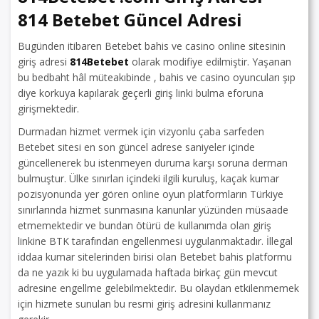
814 Betebet Güncel Adresi
Bugünden itibaren Betebet bahis ve casino online sitesinin
giriş adresi
814Betebet
olarak modifiye edilmiştir. Yaşanan
bu bedbaht hâl müteakıbinde , bahis ve casino oyuncuları şıp
diye korkuya kapılarak geçerli giriş linki bulma eforuna
girişmektedir.
Durmadan hizmet vermek için vizyonlu çaba sarfeden
Betebet sitesi en son güncel adrese saniyeler içinde
güncellenerek bu istenmeyen duruma karşı soruna derman
bulmuştur. Ülke sınırları içindeki ilgili kuruluş, kaçak kumar
pozisyonunda yer gören online oyun platformların Türkiye
sınırlarında hizmet sunmasına kanunlar yüzünden müsaade
etmemektedir ve bundan ötürü de kullanımda olan giriş
linkine BTK tarafından engellenmesi uygulanmaktadır. İllegal
iddaa kumar sitelerinden birisi olan Betebet bahis platformu
da ne yazık ki bu uygulamada haftada birkaç gün mevcut
adresine engellme gelebilmektedir. Bu olaydan etkilenmemek
için hizmete sunulan bu resmi giriş adresini kullanmanız