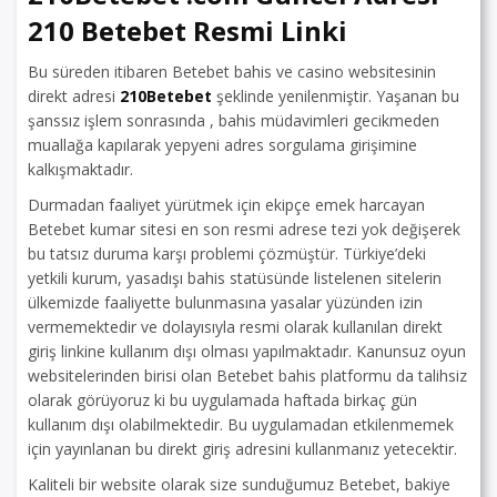
210 Betebet Resmi Linki
Bu süreden itibaren Betebet bahis ve casino websitesinin
direkt adresi
210Betebet
şeklinde yenilenmiştir. Yaşanan bu
şanssız işlem sonrasında , bahis müdavimleri gecikmeden
muallağa kapılarak yepyeni adres sorgulama girişimine
kalkışmaktadır.
Durmadan faaliyet yürütmek için ekipçe emek harcayan
Betebet kumar sitesi en son resmi adrese tezi yok değişerek
bu tatsız duruma karşı problemi çözmüştür. Türkiye’deki
yetkili kurum, yasadışı bahis statüsünde listelenen sitelerin
ülkemizde faaliyette bulunmasına yasalar yüzünden izin
vermemektedir ve dolayısıyla resmi olarak kullanılan direkt
giriş linkine kullanım dışı olması yapılmaktadır. Kanunsuz oyun
websitelerinden birisi olan Betebet bahis platformu da talihsiz
olarak görüyoruz ki bu uygulamada haftada birkaç gün
kullanım dışı olabilmektedir. Bu uygulamadan etkilenmemek
için yayınlanan bu direkt giriş adresini kullanmanız yetecektir.
Kaliteli bir website olarak size sunduğumuz Betebet, bakiye