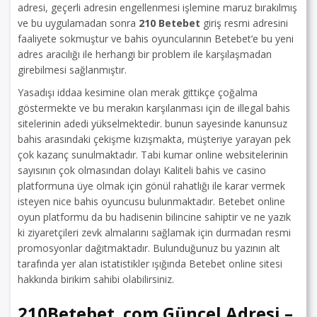
adresi, geçerli adresin engellenmesi işlemine maruz bırakılmış
ve bu uygulamadan sonra
210 Betebet
giriş resmi adresini
faaliyete sokmuştur ve bahis oyuncularının Betebet’e bu yeni
adres aracılığı ile herhangi bir problem ile karşılaşmadan
girebilmesi sağlanmıştır.
Yasadışı iddaa kesimine olan merak gittikçe çoğalma
göstermekte ve bu merakın karşılanması için de illegal bahis
sitelerinin adedi yükselmektedir. bunun sayesinde kanunsuz
bahis arasındaki çekişme kızışmakta, müşteriye yarayan pek
çok kazanç sunulmaktadır. Tabi kumar online websitelerinin
sayısının çok olmasından dolayı Kaliteli bahis ve casino
platformuna üye olmak için gönül rahatlığı ile karar vermek
isteyen nice bahis oyuncusu bulunmaktadır. Betebet online
oyun platformu da bu hadisenin bilincine sahiptir ve ne yazık
ki ziyaretçileri zevk almalarını sağlamak için durmadan resmi
promosyonlar dağıtmaktadır. Bulunduğunuz bu yazının alt
tarafında yer alan istatistikler ışığında Betebet online sitesi
hakkında birikim sahibi olabilirsiniz.
210Betebet .com Güncel Adresi –