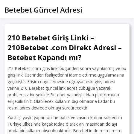
Skip
Betebet Güncel Adresi
to
content
210 Betebet Giriş Linki –
210Betebet .com Direkt Adresi –
Betebet Kapandı mı?
210Betebet .com giriş linki bugünden sonra yayınlanmış ve bu
giriş linki üzerinden faaliyetlerini idame ettirme uygulamasına
geçmiştir. Erişim engellemesine uğrayan eski giriş adresi
yerine 210 Betebet güncel link adres çubuğua yazarak
problemsiz bir şekilde Betebet yasadışı iddaa platformuna
erişebilirsiniz. Olabilecek kullanım dışı olmasına kadar bu
resmi adres devrede olmayı sürdürecektir.
Yurtdışı yayın yapan online bahis ve casino kumar sitelerinin
Türkiye ülkesinde kaçak iddaa olarak anılmasından dolayı
arada bir kullanım dışı olmaktadır. Betebet’in de resmi resmi