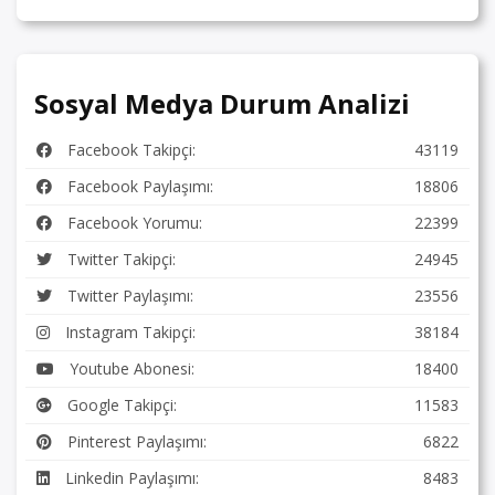
Sosyal Medya Durum Analizi
Facebook Takipçi:
43119
Facebook Paylaşımı:
18806
Facebook Yorumu:
22399
Twitter Takipçi:
24945
Twitter Paylaşımı:
23556
Instagram Takipçi:
38184
Youtube Abonesi:
18400
Google Takipçi:
11583
Pinterest Paylaşımı:
6822
Linkedin Paylaşımı:
8483