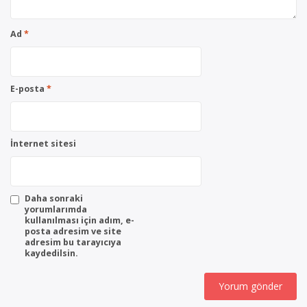
Ad
*
E-posta
*
İnternet sitesi
Daha sonraki
yorumlarımda
kullanılması için adım, e-
posta adresim ve site
adresim bu tarayıcıya
kaydedilsin.