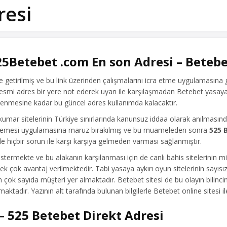
resi
25Betebet .com En son Adresi – Beteb
hale getirilmiş ve bu link üzerinden çalışmalarını icra etme uygulamasın
mi adres bir yere not ederek uyarı ile karşılaşmadan Betebet yasaya ay
lenmesine kadar bu güncel adres kullanımda kalacaktır.
 kumar sitelerinin Türkiye sınırlarında kanunsuz iddaa olarak anılması
ngellemesi uygulamasına maruz bırakılmış ve bu muameleden sonra
525 
le hiçbir sorun ile karşı karşıya gelmeden varması sağlanmıştır.
östermekte ve bu alakanın karşılanması için de canlı bahis sitelerinin m
k çok avantaj verilmektedir. Tabi yasaya aykırı oyun sitelerinin sayıs
 çok sayıda müşteri yer almaktadır. Betebet sitesi de bu olayın bilinc
adır. Yazının alt tarafında bulunan bilgilerle Betebet online sitesi ile ilg
– 525 Betebet Direkt Adresi