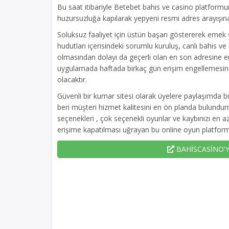
Bu saat itibariyle Betebet bahis ve casino platformun
huzursuzluğa kapılarak yepyeni resmi adres arayışına
Soluksuz faaliyet için üstün başarı göstererek eme
hudutları içerisindeki sorumlu kuruluş, canlı bahis v
olmasından dolayı da geçerli olan en son adresine er
uygulamada haftada birkaç gün erişim engellemesine uğ
olacaktır.
Güvenli bir kumar sitesi olarak üyelere paylaşımda 
beri müşteri hizmet kalitesini en ön planda bulundu
seçenekleri , çok seçenekli oyunlar ve kaybınızı en 
erişime kapatılması uğrayan bu online oyun platforml
BAHİSCASİNO'Y