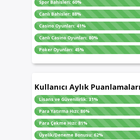
Spor Bahisleri:
60%
Canlı Bahisler:
88%
Casino Oyunları:
41%
Canlı Casino Oyunları:
80%
Poker Oyunları:
45%
Kullanıcı Aylık Puanlamalar
Lisans ve Güvenilirlik:
31%
Para Yatırma Hızı:
86%
Para Çekme Hızı:
81%
Üyelik/Deneme Bonusu:
62%