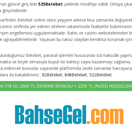
un güncel giriş linki
525Betebet
şeklinde modifiye edildi. Ortaya çık
 girişmektedir.
k sarfeden Betebet online sitesi yepyeni adrese kısa zamanda değişe
e casino sınıfında yer edinen sitelerin vatanımızda faaliyette bulunmas
işim engellemesi uygulanmaktadır. Bahis ve casino websitelerinden bir
rayabilmektedir. Yaşanan bu tatsız olaydan kendinizi korumak için akti
bulunduğumuz Betebet, parasal işlemler hususunda sizi haksızlık yapmay
rmakta ve böyle olmasıyla büyük bir bahisçi sayısı kazanmayı sağlamı
aza indirecek bonuslar sayesinde platformda zevkli zamanlar harcayacak
ara da bakabilirsiniz :
82Betebet
,
848Betebet
,
522Betebet
A ÜYE OL 2000 TL DENEME BONUSU + 2250 TL (%333) HOŞGELD