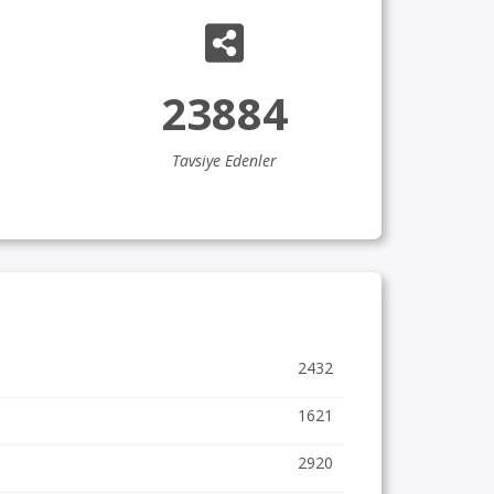
23884
Tavsiye Edenler
2432
1621
2920