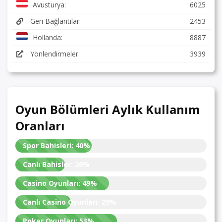
Avusturya:
6025
Geri Bağlantılar:
2453
Hollanda:
8887
Yönlendirmeler:
3939
Oyun Bölümleri Aylık Kullanım
Oranları
Spor Bahisleri:
40%
Canlı Bahisler:
26%
Casino Oyunları:
49%
Canlı Casino Oyunları:
29%
Poker Oyunları:
53%