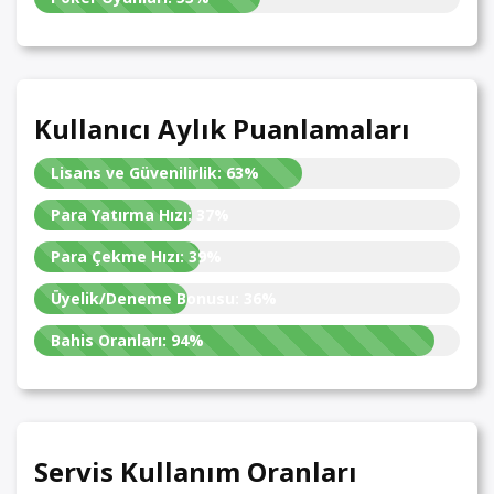
Kullanıcı Aylık Puanlamaları
Lisans ve Güvenilirlik:
63%
Para Yatırma Hızı:
37%
Para Çekme Hızı:
39%
Üyelik/Deneme Bonusu:
36%
Bahis Oranları:
94%
Servis Kullanım Oranları