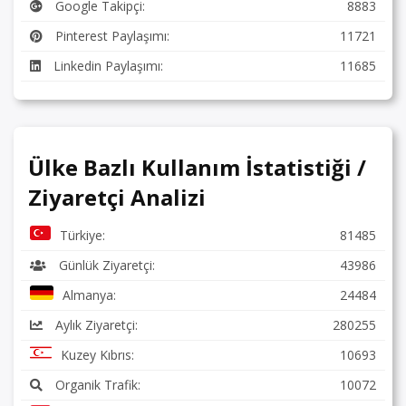
Google Takipçi:
8883
Pinterest Paylaşımı:
11721
Linkedin Paylaşımı:
11685
Ülke Bazlı Kullanım İstatistiği /
Ziyaretçi Analizi
Türkiye:
81485
Günlük Ziyaretçi:
43986
Almanya:
24484
Aylık Ziyaretçi:
280255
Kuzey Kıbrıs:
10693
Organik Trafik:
10072