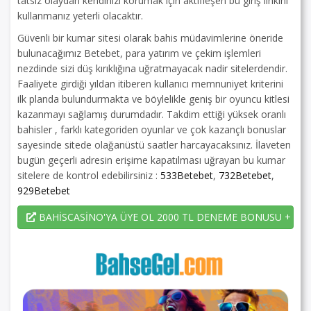
tatsız olaydan kendinizi korumak için aktifleşen bu giriş linkini
kullanmanız yeterli olacaktır.
Güvenli bir kumar sitesi olarak bahis müdavimlerine öneride
bulunacağımız Betebet, para yatırım ve çekim işlemleri
nezdinde sizi düş kırıklığına uğratmayacak nadir sitelerdendir.
Faaliyete girdiği yıldan itiberen kullanıcı memnuniyet kriterini
ilk planda bulundurmakta ve böylelikle geniş bir oyuncu kitlesi
kazanmayı sağlamış durumdadır. Takdim ettiği yüksek oranlı
bahisler , farklı kategoriden oyunlar ve çok kazançlı bonuslar
sayesinde sitede olağanüstü saatler harcayacaksınız. İlaveten
bugün geçerli adresin erişime kapatılması uğrayan bu kumar
sitelere de kontrol edebilirsiniz :
533Betebet
,
732Betebet
,
929Betebet
BAHİSCASİNO'YA ÜYE OL 2000 TL DENEME BONUSU + 225