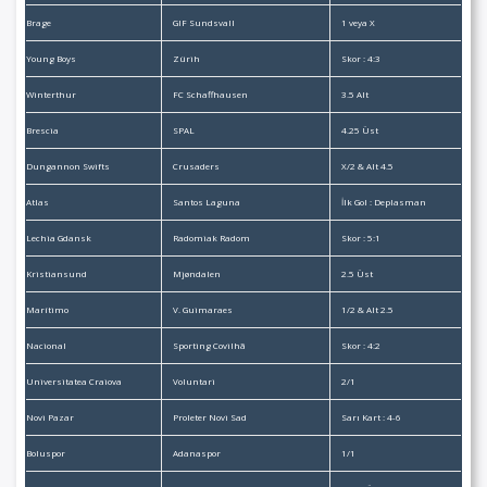
Brage
GIF Sundsvall
1 veya X
Young Boys
Zürih
Skor : 4:3
Winterthur
FC Schaffhausen
3.5 Alt
Brescia
SPAL
4.25 Üst
Dungannon Swifts
Crusaders
X/2 & Alt 4.5
Atlas
Santos Laguna
İlk Gol : Deplasman
Lechia Gdansk
Radomiak Radom
Skor : 5:1
Kristiansund
Mjøndalen
2.5 Üst
Marítimo
V. Guimaraes
1/2 & Alt 2.5
Nacional
Sporting Covilhã
Skor : 4:2
Universitatea Craiova
Voluntari
2/1
Novi Pazar
Proleter Novi Sad
Sarı Kart : 4-6
Boluspor
Adanaspor
1/1