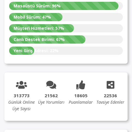
Masaüstü Sürüm:
96%
Mobil Sürüm:
47%
Müşteri Hizmetleri:
57%
Canlı Destek Birimi:
67%
Yeni Giriş Adresi:
22%
313773
21562
18605
22536
Günlük Online
Üye Yorumları
Puanlamalar
Tavsiye Edenler
Üye Sayısı