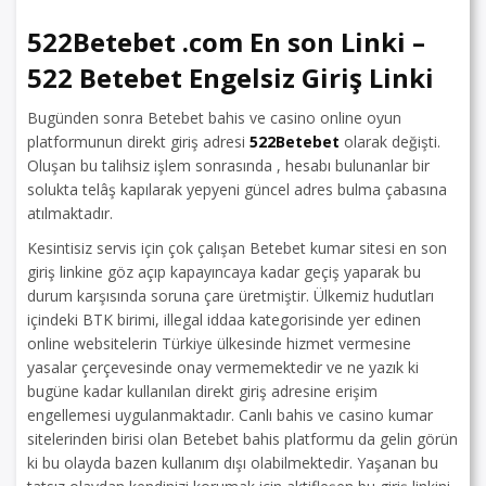
522Betebet .com En son Linki –
522 Betebet Engelsiz Giriş Linki
Bugünden sonra Betebet bahis ve casino online oyun
platformunun direkt giriş adresi
522Betebet
olarak değişti.
Oluşan bu talihsiz işlem sonrasında , hesabı bulunanlar bir
solukta telâş kapılarak yepyeni güncel adres bulma çabasına
atılmaktadır.
Kesintisiz servis için çok çalışan Betebet kumar sitesi en son
giriş linkine göz açıp kapayıncaya kadar geçiş yaparak bu
durum karşısında soruna çare üretmiştir. Ülkemiz hudutları
içindeki BTK birimi, illegal iddaa kategorisinde yer edinen
online websitelerin Türkiye ülkesinde hizmet vermesine
yasalar çerçevesinde onay vermemektedir ve ne yazık ki
bugüne kadar kullanılan direkt giriş adresine erişim
engellemesi uygulanmaktadır. Canlı bahis ve casino kumar
sitelerinden birisi olan Betebet bahis platformu da gelin görün
ki bu olayda bazen kullanım dışı olabilmektedir. Yaşanan bu