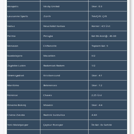
Akropolis
Väsby United
Skor : 0:3
Lausanne Sports
Zürih
Tek/Çift : Çift
Vaduz
Neuchâtel Xamax
Korner : 4.5 Üst
Parma
Perugia
Gol Dk Aralığı : 46-60
Glenavon
Cliftonville
Toplam Gol : 9
Guadalajara
Mazatlán
X/2
Zaglebie Lubin
Radomiak Radom
1/2
Strømsgodset
Kristiansund
Skor : 4:1
Marítimo
Belenenses
Skor : 1:2
Feirense
Chaves
2.25 Üst
Dinamo Bükreş
Mioveni
Skor : 4:4
Crvena Zvezda
Radnik Surdulica
4 Alt
Yeni Malatyaspor
Çaykur Rizespor
İlk Gol : Ev Sahibi