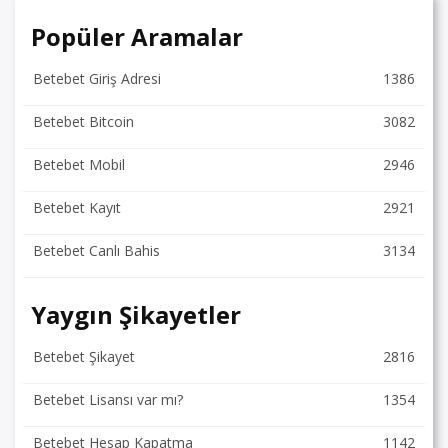
Popüler Aramalar
Betebet Giriş Adresi
1386
Betebet Bitcoin
3082
Betebet Mobil
2946
Betebet Kayıt
2921
Betebet Canlı Bahis
3134
Yaygın Şikayetler
Betebet Şikayet
2816
Betebet Lisansı var mı?
1354
Betebet Hesap Kapatma
1142