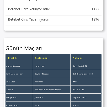
Betebet Para Yatırıyor mu?
1427
Betebet Giriş Yapamıyorum
1296
Günün Maçları
Evsahibi
Deplasman
Tahmin
Ümraniyespor
Hatayspor
Sarı Kart : 7-12
Yeni Malatyaspor
Çaykur Rizespor
Gol Dk Aralığı : 46-60
Celta Vigo
Valencia
MS1
Everton
Wolverhampton Wanderers
X/2 & Alt 4.5
Sampdoria
Juventus
Toplam Gol : 2
B. Dortmund
Köln
3.5 Alt