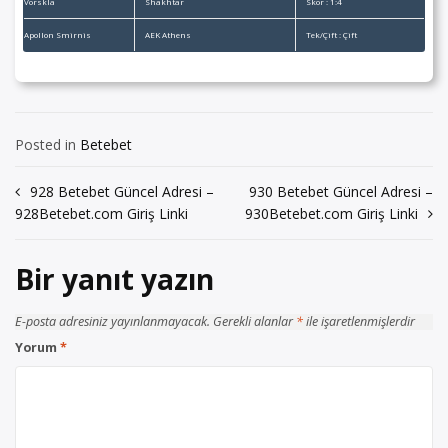
Vorskla
Shakhtar
Skor : 1:4
Apollon Smirnis
AEK Athens
Tek/Çift : Çift
Posted in
Betebet
Yazı
928 Betebet Güncel Adresi –
930 Betebet Güncel Adresi –
928Betebet.com Giriş Linki
930Betebet.com Giriş Linki
gezinmesi
Bir yanıt yazın
E-posta adresiniz yayınlanmayacak.
Gerekli alanlar
*
ile işaretlenmişlerdir
Yorum
*