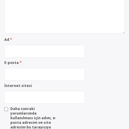
Ad
*
E-posta
*
İnternet sitesi
Daha sonraki
yorumlarımda
kullanılması için adım, e-
posta adresim ve site
adresim bu tarayıcıya