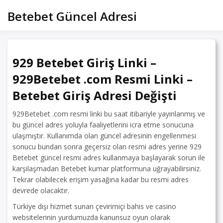
Skip
Betebet Güncel Adresi
to
content
929 Betebet Giriş Linki –
929Betebet .com Resmi Linki –
Betebet Giriş Adresi Değişti
929Betebet .com resmi linki bu saat itibariyle yayınlanmış ve
bu güncel adres yoluyla faaliyetlerini icra etme sonucuna
ulaşmıştır. Kullanımda olan güncel adresinin engellenmesi
sonucu bundan sonra geçersiz olan resmi adres yerine 929
Betebet güncel resmi adres kullanmaya başlayarak sorun ile
karşılaşmadan Betebet kumar platformuna uğrayabilirsiniz.
Tekrar olabilecek erişim yasağına kadar bu resmi adres
devrede olacaktır.
Türkiye dışı hizmet sunan çevirimiçi bahis ve casino
websitelerinin yurdumuzda kanunsuz oyun olarak