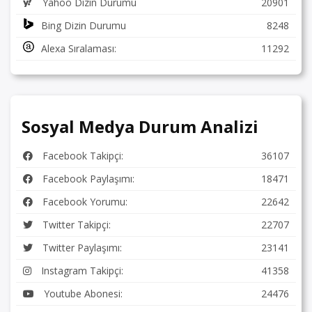
Yahoo Dizin Durumu
20901
Bing Dizin Durumu
8248
Alexa Sıralaması:
11292
Sosyal Medya Durum Analizi
Facebook Takipçi:
36107
Facebook Paylaşımı:
18471
Facebook Yorumu:
22642
Twitter Takipçi:
22707
Twitter Paylaşımı:
23141
Instagram Takipçi:
41358
Youtube Abonesi:
24476