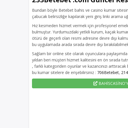
Bundan böyle Betebet bahis ve casino kumar sitesini
çabucak belirsizliğe kapılarak yeni giriş linki arama u
Hız kesmeden hizmet vermek için profesyonel emek 
bulmuştur. Yurdumuzdaki yetkili kurum, kaçak kumar 
ötürü de geçerli olan resmi adresine devre dışı kalmas
bu uygulamada arada sırada devre dışı bırakılabilmek
Sağlam bir online site olarak oyunculara paylaşımd
yıldan beri müşteri hizmet kalitesini en ön sırada t
, farklı kategoriden oyunlar ve kazancınızı arttırac
bu kumar sitelere de erişebilirsiniz :
706Betebet
,
214
BAHİSCASİNO'Y