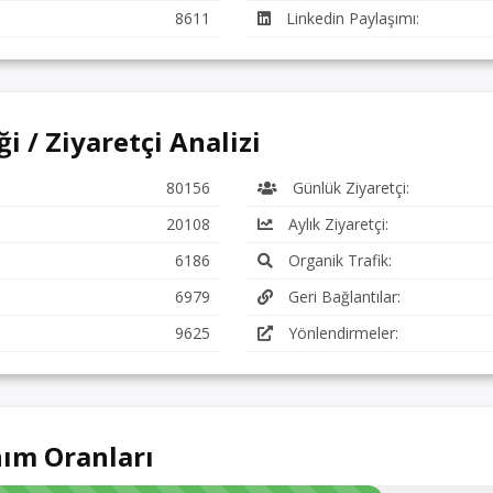
8611
Linkedin Paylaşımı:
ği / Ziyaretçi Analizi
80156
Günlük Ziyaretçi:
20108
Aylık Ziyaretçi:
6186
Organik Trafik:
6979
Geri Bağlantılar:
9625
Yönlendirmeler:
nım Oranları