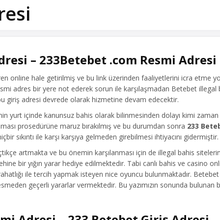
resi
Adresi – 233Betebet .com Resmi Adresi
online hale getirilmiş ve bu link üzerinden faaliyetlerini icra etme yol
i adres bir yere not ederek sorun ile karşılaşmadan Betebet illegal bahi
bu giriş adresi devrede olarak hizmetine devam edecektir.
rinin yurt içinde kanunsuz bahis olarak bilinmesinden dolayı kimi zam
ı kalması prosedürüne maruz bırakılmış ve bu durumdan sonra
233 Bete
çbir sıkıntı ile karşı karşıya gelmeden girebilmesi ihtiyacını gidermiştir.
tikçe artmakta ve bu önemin karşılanması için de illegal bahis siteler
ine bir yığın yarar hediye edilmektedir. Tabi canlı bahis ve casino onli
rahatlığı ile tercih yapmak isteyen nice oyuncu bulunmaktadır. Betebet
smeden geçerli yararlar vermektedir. Bu yazımızın sonunda bulunan bil
i Adresi – 233 Betebet Giriş Adresi