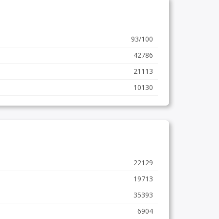
93/100
42786
21113
10130
22129
19713
35393
6904