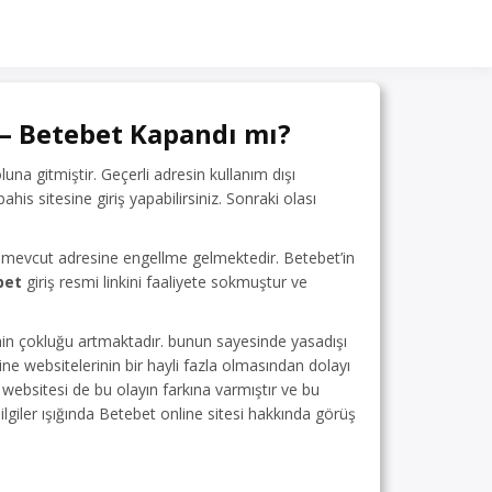
 – Betebet Kapandı mı?
una gitmiştir. Geçerli adresin kullanım dışı
s sitesine giriş yapabilirsiniz. Sonraki olası
an mevcut adresine engellme gelmektedir. Betebet’in
bet
giriş resmi linkini faaliyete sokmuştur ve
inin çokluğu artmaktadır. bunun sayesinde yasadışı
ne websitelerinin bir hayli fazla olmasından dolayı
 websitesi de bu olayın farkına varmıştır ve bu
giler ışığında Betebet online sitesi hakkında görüş