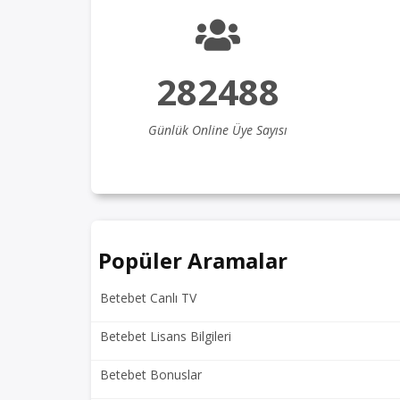
282488
Günlük Online Üye Sayısı
Popüler Aramalar
Betebet Canlı TV
Betebet Lisans Bilgileri
Betebet Bonuslar