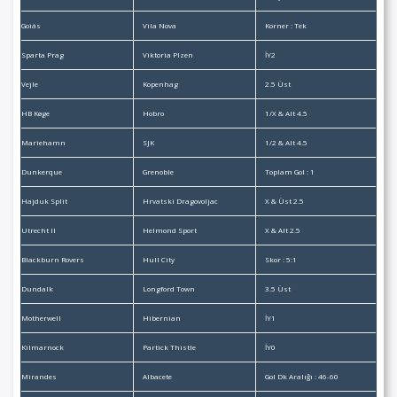
Goiás
Vila Nova
Korner : Tek
Sparta Prag
Viktoria Plzen
İY2
Vejle
Kopenhag
2.5 Üst
HB Køge
Hobro
1/X & Alt 4.5
Mariehamn
SJK
1/2 & Alt 4.5
Dunkerque
Grenoble
Toplam Gol : 1
Hajduk Split
Hrvatski Dragovoljac
X & Üst 2.5
Utrecht II
Helmond Sport
X & Alt 2.5
Blackburn Rovers
Hull City
Skor : 5:1
Dundalk
Longford Town
3.5 Üst
Motherwell
Hibernian
İY1
Kilmarnock
Partick Thistle
İY0
Mirandes
Albacete
Gol Dk Aralığı : 46-60