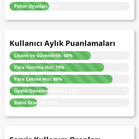
Poker Oyunları:
33%
Kullanıcı Aylık Puanlamaları
Lisans ve Güvenilirlik:
68%
Para Yatırma Hızı:
79%
Para Çekme Hızı:
86%
Üyelik/Deneme Bonusu:
32%
Bahis Oranları:
23%