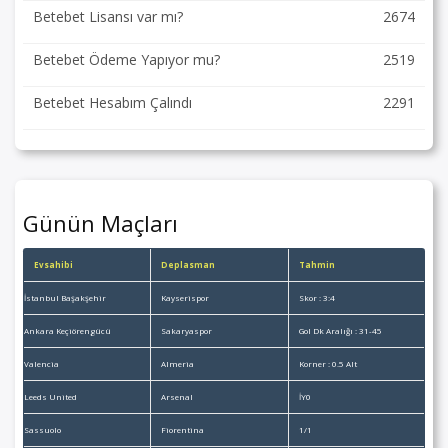
Betebet Lisansı var mı?
2674
Betebet Ödeme Yapıyor mu?
2519
Betebet Hesabım Çalındı
2291
Günün Maçları
Evsahibi
Deplasman
Tahmin
İstanbul Başakşehir
Kayserispor
Skor : 3:4
Ankara Keçiörengücü
Sakaryaspor
Gol Dk Aralığı : 31-45
Valencia
Almeria
Korner : 0.5 Alt
Leeds United
Arsenal
İY0
Sassuolo
Fiorentina
1/1