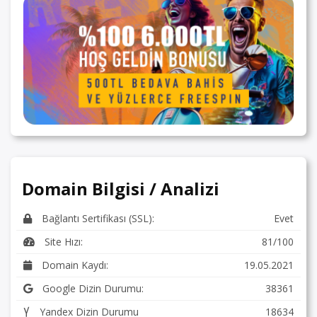
Domain Bilgisi / Analizi
Bağlantı Sertifikası (SSL):
Evet
Site Hızı:
81/100
Domain Kaydı:
19.05.2021
Google Dizin Durumu:
38361
Yandex Dizin Durumu
18634