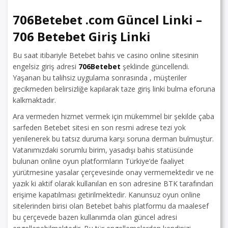
706Betebet .com Güncel Linki –
706 Betebet Giriş Linki
Bu saat itibariyle Betebet bahis ve casino online sitesinin
engelsiz giriş adresi
706Betebet
şeklinde güncellendi.
Yaşanan bu talihsiz uygulama sonrasında , müşteriler
gecikmeden belirsizliğe kapılarak taze giriş linki bulma eforuna
kalkmaktadır.
Ara vermeden hizmet vermek için mükemmel bir şekilde çaba
sarfeden Betebet sitesi en son resmi adrese tezi yok
yenilenerek bu tatsız duruma karşı soruna derman bulmuştur.
Vatanımızdaki sorumlu birim, yasadışı bahis statüsünde
bulunan online oyun platformların Türkiye’de faaliyet
yürütmesine yasalar çerçevesinde onay vermemektedir ve ne
yazık ki aktif olarak kullanılan en son adresine BTK tarafından
erişime kapatılması getirilmektedir. Kanunsuz oyun online
sitelerinden birisi olan Betebet bahis platformu da maalesef
bu çerçevede bazen kullanımda olan güncel adresi