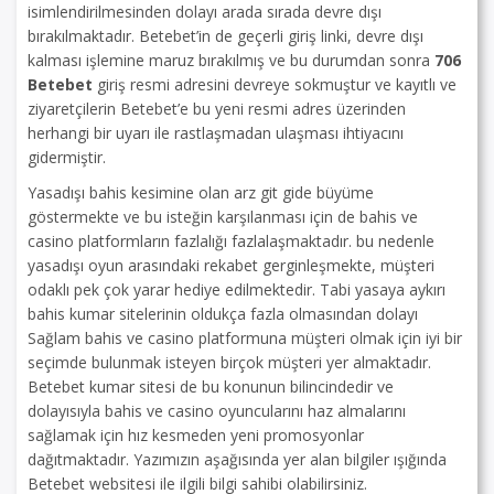
isimlendirilmesinden dolayı arada sırada devre dışı
bırakılmaktadır. Betebet’in de geçerli giriş linki, devre dışı
kalması işlemine maruz bırakılmış ve bu durumdan sonra
706
Betebet
giriş resmi adresini devreye sokmuştur ve kayıtlı ve
ziyaretçilerin Betebet’e bu yeni resmi adres üzerinden
herhangi bir uyarı ile rastlaşmadan ulaşması ihtiyacını
gidermiştir.
Yasadışı bahis kesimine olan arz git gide büyüme
göstermekte ve bu isteğin karşılanması için de bahis ve
casino platformların fazlalığı fazlalaşmaktadır. bu nedenle
yasadışı oyun arasındaki rekabet gerginleşmekte, müşteri
odaklı pek çok yarar hediye edilmektedir. Tabi yasaya aykırı
bahis kumar sitelerinin oldukça fazla olmasından dolayı
Sağlam bahis ve casino platformuna müşteri olmak için iyi bir
seçimde bulunmak isteyen birçok müşteri yer almaktadır.
Betebet kumar sitesi de bu konunun bilincindedir ve
dolayısıyla bahis ve casino oyuncularını haz almalarını
sağlamak için hız kesmeden yeni promosyonlar
dağıtmaktadır. Yazımızın aşağısında yer alan bilgiler ışığında
Betebet websitesi ile ilgili bilgi sahibi olabilirsiniz.