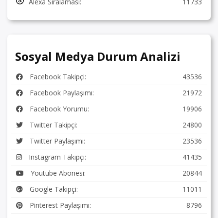
Alexa Sıralaması:
11733
Sosyal Medya Durum Analizi
Facebook Takipçi:
43536
Facebook Paylaşımı:
21972
Facebook Yorumu:
19906
Twitter Takipçi:
24800
Twitter Paylaşımı:
23536
Instagram Takipçi:
41435
Youtube Abonesi:
20844
Google Takipçi:
11011
Pinterest Paylaşımı:
8796