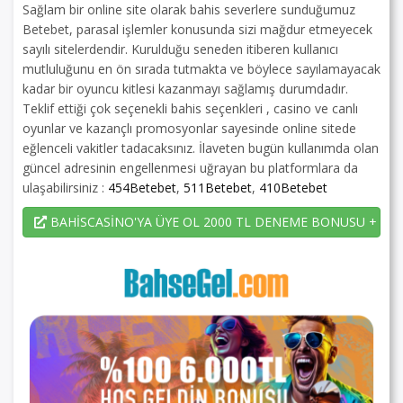
Sağlam bir online site olarak bahis severlere sunduğumuz
Betebet, parasal işlemler konusunda sizi mağdur etmeyecek
sayılı sitelerdendir. Kurulduğu seneden itiberen kullanıcı
mutluluğunu en ön sırada tutmakta ve böylece sayılamayacak
kadar bir oyuncu kitlesi kazanmayı sağlamış durumdadır.
Teklif ettiği çok seçenekli bahis seçenkleri , casino ve canlı
oyunlar ve kazançlı promosyonlar sayesinde online sitede
eğlenceli vakitler tadacaksınız. İlaveten bugün kullanımda olan
güncel adresinin engellenmesi uğrayan bu platformlara da
ulaşabilirsiniz :
454Betebet
,
511Betebet
,
410Betebet
BAHİSCASİNO'YA ÜYE OL 2000 TL DENEME BONUSU + 225