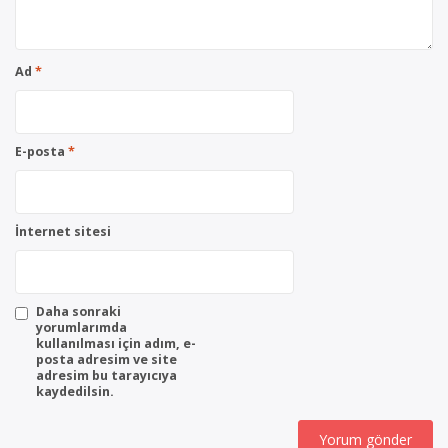
Ad
*
E-posta
*
İnternet sitesi
Daha sonraki
yorumlarımda
kullanılması için adım, e-
posta adresim ve site
adresim bu tarayıcıya
kaydedilsin.