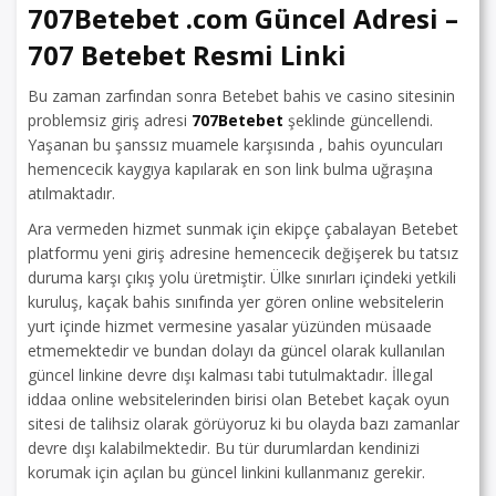
707Betebet .com Güncel Adresi –
707 Betebet Resmi Linki
Bu zaman zarfından sonra Betebet bahis ve casino sitesinin
problemsiz giriş adresi
707Betebet
şeklinde güncellendi.
Yaşanan bu şanssız muamele karşısında , bahis oyuncuları
hemencecik kaygıya kapılarak en son link bulma uğraşına
atılmaktadır.
Ara vermeden hizmet sunmak için ekipçe çabalayan Betebet
platformu yeni giriş adresine hemencecik değişerek bu tatsız
duruma karşı çıkış yolu üretmiştir. Ülke sınırları içindeki yetkili
kuruluş, kaçak bahis sınıfında yer gören online websitelerin
yurt içinde hizmet vermesine yasalar yüzünden müsaade
etmemektedir ve bundan dolayı da güncel olarak kullanılan
güncel linkine devre dışı kalması tabi tutulmaktadır. İllegal
iddaa online websitelerinden birisi olan Betebet kaçak oyun
sitesi de talihsiz olarak görüyoruz ki bu olayda bazı zamanlar
devre dışı kalabilmektedir. Bu tür durumlardan kendinizi
korumak için açılan bu güncel linkini kullanmanız gerekir.