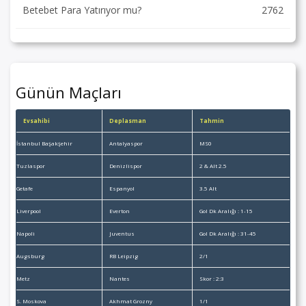
Betebet Para Yatırıyor mu?
2762
Günün Maçları
Evsahibi
Deplasman
Tahmin
İstanbul Başakşehir
Antalyaspor
MS0
Tuzlaspor
Denizlispor
2 & Alt 2.5
Getafe
Espanyol
3.5 Alt
Liverpool
Everton
Gol Dk Aralığı : 1-15
Napoli
Juventus
Gol Dk Aralığı : 31-45
Augsburg
RB Leipzig
2/1
Metz
Nantes
Skor : 2:3
S. Moskova
Akhmat Grozny
1/1