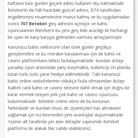
haftanın bazı günleri geçerli adres kullanım dışı kalmaktadır.
Betebet’in de hâli hazırdaki güncel adresi, BTK tarafından
engellenmesi muamelesine maruz kalmış ve bu uygulamadan
sonra
707 Betebet
giriş adresini açmıştır ve bahis
oyuncularının Betebet’e bu yeni giriş linki aracılığı ile herhangi
bir uyarı ile karşı karşıya gelmeden varması amaçlanmıştır.
Kanunsuz bahis sektörüne olan istek günler geçtikçe
genişlemekte ve bu merakın karşılanması için de bahis ve
casino platformların kitlesi fazlalaşmaktadır. bundan dolayı
yasadışı oyun arasındaki yarış kızışmakta, kullanıcıyı ön planda
tutan türlü türlü yarar hediye edilmektedir. Tabi kanunsuz
bahis online websitelerinin oldukça fazla olmasından dolayı
Kaliteli canlı bahis ve casino sitesine dahil olmak için doğru bir
karar vermek isteyen pek çok bahis ve casino oyuncusu
bulunmaktadır. Betebet online sitesi de bu konunun
farkındadır ve bundan ötürü de ziyaretçileri haz almalarını
sağlamak için hız kesmeden yeni avantajlar duyurmaktadır.
Yazının alt tarafında yer alan detaylar sayesinde Betebet
platformu ile alakalı fikir sahibi olabilirsiniz.