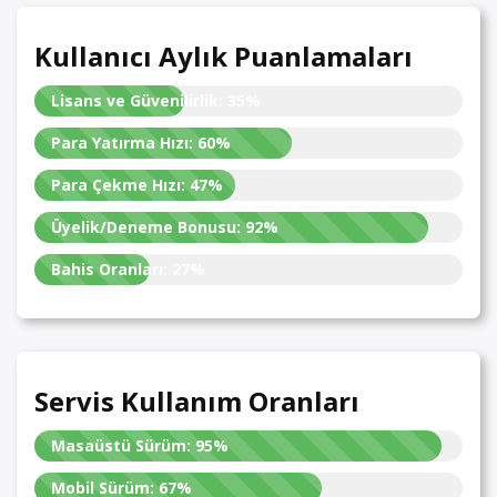
Kullanıcı Aylık Puanlamaları
Lisans ve Güvenilirlik:
35%
Para Yatırma Hızı:
60%
Para Çekme Hızı:
47%
Üyelik/Deneme Bonusu:
92%
Bahis Oranları:
27%
Servis Kullanım Oranları
Masaüstü Sürüm:
95%
Mobil Sürüm:
67%