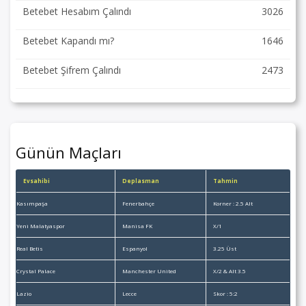
Betebet Hesabım Çalındı
3026
Betebet Kapandı mı?
1646
Betebet Şifrem Çalındı
2473
Günün Maçları
Evsahibi
Deplasman
Tahmin
Kasımpaşa
Fenerbahçe
Korner : 2.5 Alt
Yeni Malatyaspor
Manisa FK
X/1
Real Betis
Espanyol
3.25 Üst
Crystal Palace
Manchester United
X/2 & Alt 3.5
Lazio
Lecce
Skor : 5:2