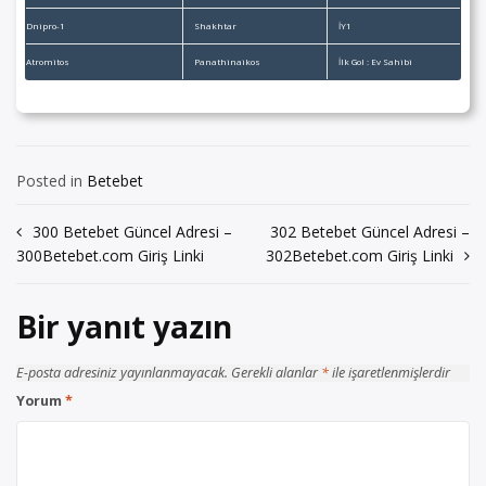
Dnipro-1
Shakhtar
İY1
Atromitos
Panathinaikos
İlk Gol : Ev Sahibi
Posted in
Betebet
Yazı
300 Betebet Güncel Adresi –
302 Betebet Güncel Adresi –
300Betebet.com Giriş Linki
302Betebet.com Giriş Linki
gezinmesi
Bir yanıt yazın
E-posta adresiniz yayınlanmayacak.
Gerekli alanlar
*
ile işaretlenmişlerdir
Yorum
*