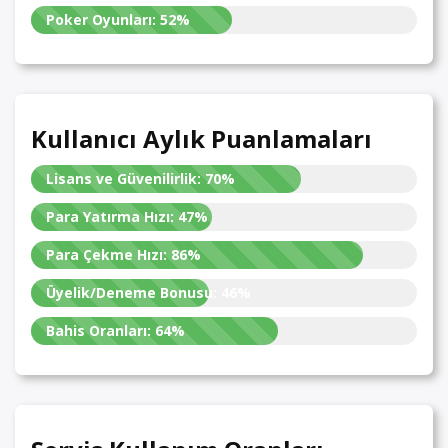
Poker Oyunları:
52%
Kullanıcı Aylık Puanlamaları
Lisans ve Güvenilirlik:
70%
Para Yatırma Hızı:
47%
Para Çekme Hızı:
86%
Üyelik/Deneme Bonusu:
46%
Bahis Oranları:
64%