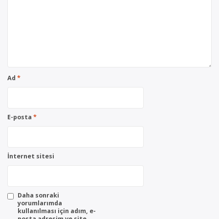
Ad
*
E-posta
*
İnternet sitesi
Daha sonraki
yorumlarımda
kullanılması için adım, e-
posta adresim ve site