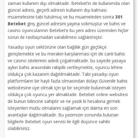
zaman kullanım dışı olmaktadır. Betebet’in de kullanımda olan
güncel adresi, geçerli adresin kullanım dışı kalması
muamelesine tabi tutulmuş ve bu muameleden sonra
301
Betebet
giriş güncel adresini yayına sokmuştur ve bahis ve
casino oyuncularının Betebet’e bu yeni adres üzerinden hiçbir
sorun ile rastlaşmadan varabilmesi sağlanmıştır.
Yasadışı oyun sektörüne olan bağlılık gün geçtikçe
genişlemekte ve bu merakın karşılanması için de canlı bahis
ve casino sitelerinin adedi çoğalmaktadır. bu sayede yasaya
aykırı bahis arasındaki rakiplik sertleşmekte, oyuncu lehine
oldukça çok kazanım dağıtılmaktadır. Tabi yasadışı oyun
platformların bir hayli fazla olmasından dolayı Güvenilir bahis
websitesine üye olmak için iyi bir seçimde bulunmak isteyen
oldukça çok oyuncu yer almaktadır. Betebet online websitesi
de bunun bilincine sahiptir ve ne yazık ki hesabına girmek
isteyenleri mutlu olmalarını sağlamak için daima en son
avantajlar dağıtmaktadır. Bu yazımızın sonunda bulunan
bilgilerle Betebet oyun servisi ile ilgili düşünce sahibi
olabilirsiniz.