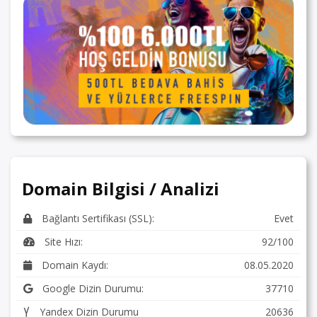
Domain Bilgisi / Analizi
Bağlantı Sertifikası (SSL):
Evet
Site Hızı:
92/100
Domain Kaydı:
08.05.2020
Google Dizin Durumu:
37710
Yandex Dizin Durumu
20636