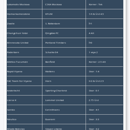
Lokomotiv Moskova
CSKA Moskova
Korner : Tek
Hamarkameratene
KFUM
1/X & Üst 4.5
Zwolle
S. Rotterdam
İY1
Changchun Yatai
Qingdao FC
4 Alt
Minnesota United
Portland Timbers
İY0
Paderborn
Schalke 04
1 veya 2
Atlético Tucumán
Banfield
Korner : 2.5 Alt
Rapid Viyana
Wattens
Skor : 1:4
FAC Team für Viyana
Horn
X/2 & Üst 2.5
Anderlecht
Sporting Charleroi
Skor : 0:1
Lierse K
Lommel United
2.75 Üst
Santos
Corinthians
Skor : 4:1
Náutico
Guarani
Skor : 3:3
Mladá Boleslav
Slovan Liberec
Skor : 3:2