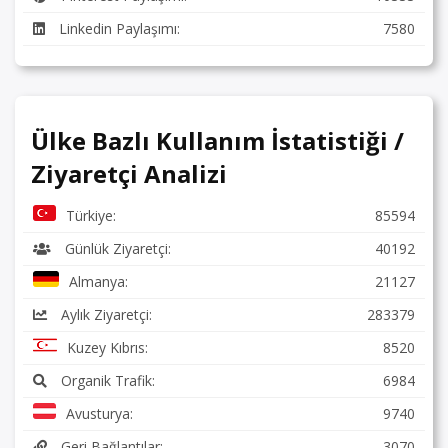
Linkedin Paylaşımı:
7580
Ülke Bazlı Kullanım İstatistiği /
Ziyaretçi Analizi
Türkiye:
85594
Günlük Ziyaretçi:
40192
Almanya:
21127
Aylık Ziyaretçi:
283379
Kuzey Kıbrıs:
8520
Organik Trafik:
6984
Avusturya:
9740
Geri Bağlantılar:
3070