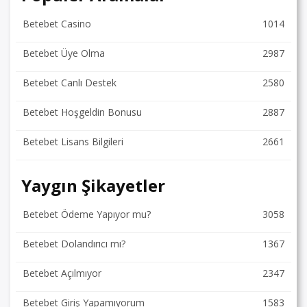
Betebet Casino
1014
Betebet Üye Olma
2987
Betebet Canlı Destek
2580
Betebet Hoşgeldin Bonusu
2887
Betebet Lisans Bilgileri
2661
Yaygın Şikayetler
Betebet Ödeme Yapıyor mu?
3058
Betebet Dolandırıcı mı?
1367
Betebet Açılmıyor
2347
Betebet Giriş Yapamıyorum
1583