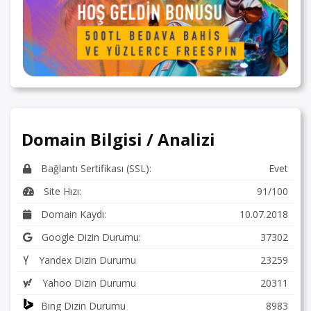
Domain Bilgisi / Analizi
Bağlantı Sertifikası (SSL):
Evet
Site Hızı:
91/100
Domain Kaydı:
10.07.2018
Google Dizin Durumu:
37302
Yandex Dizin Durumu
23259
Yahoo Dizin Durumu
20311
Bing Dizin Durumu
8983