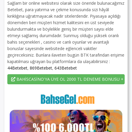
Sağlam bir online websitesi olarak size öneride bulunacağımız
Betebet, para yatırma ve çekme konusunda sizi hâyâl
kırıklığına uğratmayacak nadir sitelerdendir. Piyasaya açıldığı
dönemden beri müşteri hizmet kalitesini en üst seviyede
bulundurmakta ve böylelikle geniş bir müşteri sayısı elde
etmeyi sağlamış durumdadır. Sunmuş olduğu yüksek oranlı
bahis seçenekleri , casino ve canlı oyunlar ve avantajlı
bonuslar sayesinde websitede eğlenceli vakitler
geçireceksiniz. Bunlara ilaveten bugün BTK tarafından erişime
kapatılması uğrayan bu platformlara da ulaşabilirsiniz :
44Betebet
,
869Betebet
,
643Betebet
BAHİSCASİNO'YA ÜYE OL 2000 TL DENEME BONUSU + 225