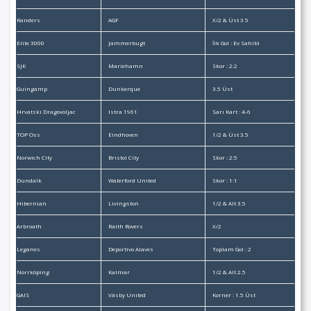
Randers
AGF
X/2 & Üst 3.5
Elite 3000
Jammerbugt
İlk Gol : Ev Sahibi
SJK
Mariehamn
Skor : 2:2
Guingamp
Dunkerque
3.5 Üst
Hrvatski Dragovoljac
Istra 1961
Sarı Kart : 4-6
TOP Oss
Eindhoven
1/2 & Üst 3.5
Norwich City
Bristol City
Skor : 2:5
Dundalk
Waterford United
Skor : 1:1
Hibernian
Livingston
1/2 & Alt 3.5
Arbroath
Raith Rovers
X/2
Leganes
Deportivo Alaves
Toplam Gol : 2
Norrköping
Kalmar
1/2 & Alt 2.5
GAIS
Väsby United
Korner : 1.5 Üst