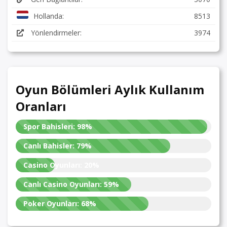
Hollanda:
8513
Yönlendirmeler:
3974
Oyun Bölümleri Aylık Kullanım
Oranları
Spor Bahisleri:
98%
Canlı Bahisler:
79%
Casino Oyunları:
20%
Canlı Casino Oyunları:
59%
Poker Oyunları:
68%