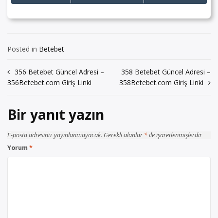
Posted in
Betebet
Yazı
356 Betebet Güncel Adresi –
358 Betebet Güncel Adresi –
356Betebet.com Giriş Linki
358Betebet.com Giriş Linki
gezinmesi
Bir yanıt yazın
E-posta adresiniz yayınlanmayacak.
Gerekli alanlar
*
ile işaretlenmişlerdir
Yorum
*