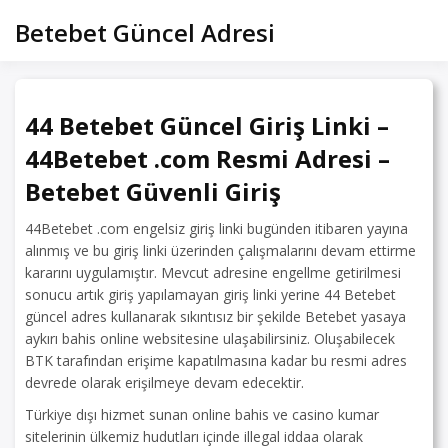
Skip
Betebet Güncel Adresi
to
content
44 Betebet Güncel Giriş Linki –
44Betebet .com Resmi Adresi –
Betebet Güvenli Giriş
44Betebet .com engelsiz giriş linki bugünden itibaren yayına
alınmış ve bu giriş linki üzerinden çalışmalarını devam ettirme
kararını uygulamıştır. Mevcut adresine engellme getirilmesi
sonucu artık giriş yapılamayan giriş linki yerine 44 Betebet
güncel adres kullanarak sıkıntısız bir şekilde Betebet yasaya
aykırı bahis online websitesine ulaşabilirsiniz. Oluşabilecek
BTK tarafından erişime kapatılmasına kadar bu resmi adres
devrede olarak erişilmeye devam edecektir.
Türkiye dışı hizmet sunan online bahis ve casino kumar
sitelerinin ülkemiz hudutları içinde illegal iddaa olarak