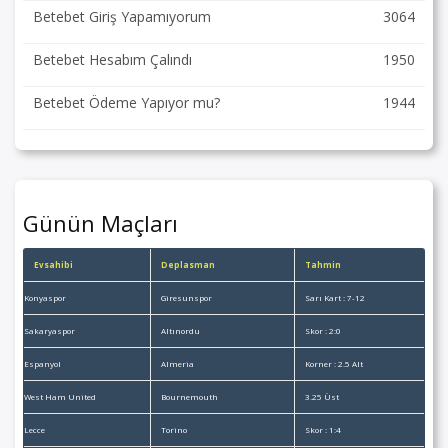
Betebet Giriş Yapamıyorum
3064
Betebet Hesabım Çalındı
1950
Betebet Ödeme Yapıyor mu?
1944
Günün Maçları
Evsahibi
Deplasman
Tahmin
Konyaspor
Giresunspor
Sarı Kart : 7-12
Sakaryaspor
Altınordu
Skor : 2:0
Espanyol
Almeria
Korner : 2.5 Alt
West Ham United
Bournemouth
3.25 Üst
Lecce
Torino
Skor : 1:4