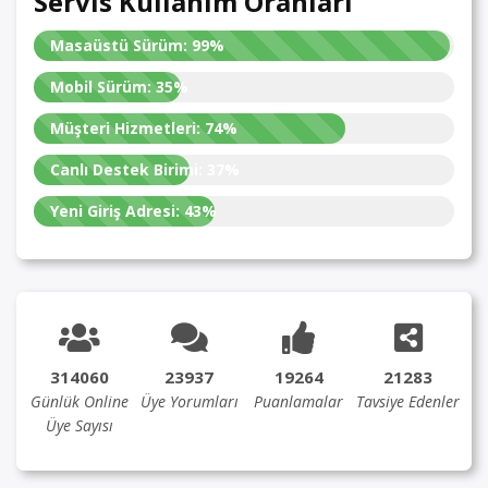
Servis Kullanım Oranları
Masaüstü Sürüm:
99%
Mobil Sürüm:
35%
Müşteri Hizmetleri:
74%
Canlı Destek Birimi:
37%
Yeni Giriş Adresi:
43%
314060
23937
19264
21283
Günlük Online
Üye Yorumları
Puanlamalar
Tavsiye Edenler
Üye Sayısı