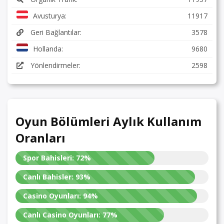
Avusturya:
11917
Geri Bağlantılar:
3578
Hollanda:
9680
Yönlendirmeler:
2598
Oyun Bölümleri Aylık Kullanım
Oranları
Spor Bahisleri:
72%
Canlı Bahisler:
93%
Casino Oyunları:
94%
Canlı Casino Oyunları:
77%