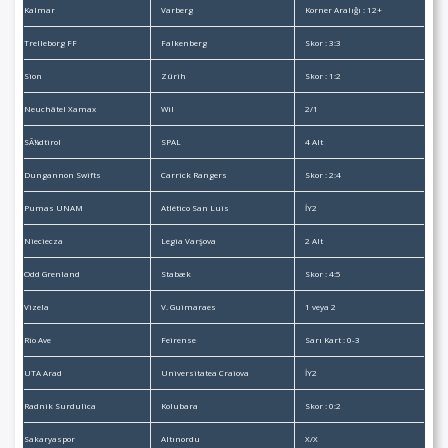
Kalmar
Varberg
Korner Aralığı : 12+
Trelleborg FF
Falkenberg
Skor : 3:3
Sion
Zürih
Skor : 1:2
Neuchâtel Xamax
Wil
2/1
SÃ¼dtirol
SPAL
4 Alt
Dungannon Swifts
Carrick Rangers
Skor : 2:4
Pumas UNAM
Atlético San Luis
İY2
Nieciecza
Legia Varşova
2 Alt
Odd Grenland
Stabæk
Skor : 4:5
Vizela
V. Guimaraes
1 veya 2
Rio Ave
Feirense
Sarı Kart : 0-3
UTA Arad
Universitatea Craiova
İY2
Radnik Surdulica
Kolubara
Skor : 0:2
Sakaryaspor
Altınordu
X/X