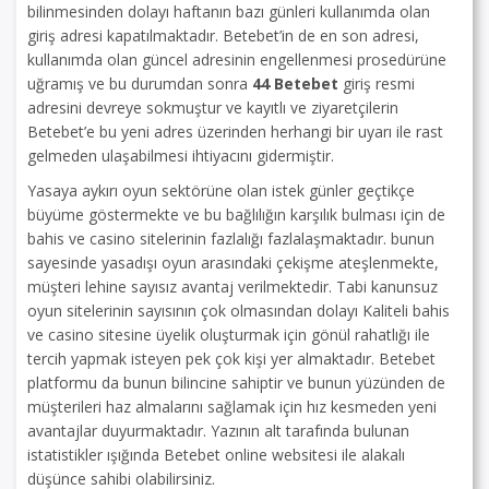
bilinmesinden dolayı haftanın bazı günleri kullanımda olan
giriş adresi kapatılmaktadır. Betebet’in de en son adresi,
kullanımda olan güncel adresinin engellenmesi prosedürüne
uğramış ve bu durumdan sonra
44 Betebet
giriş resmi
adresini devreye sokmuştur ve kayıtlı ve ziyaretçilerin
Betebet’e bu yeni adres üzerinden herhangi bir uyarı ile rast
gelmeden ulaşabilmesi ihtiyacını gidermiştir.
Yasaya aykırı oyun sektörüne olan istek günler geçtikçe
büyüme göstermekte ve bu bağlılığın karşılık bulması için de
bahis ve casino sitelerinin fazlalığı fazlalaşmaktadır. bunun
sayesinde yasadışı oyun arasındaki çekişme ateşlenmekte,
müşteri lehine sayısız avantaj verilmektedir. Tabi kanunsuz
oyun sitelerinin sayısının çok olmasından dolayı Kaliteli bahis
ve casino sitesine üyelik oluşturmak için gönül rahatlığı ile
tercih yapmak isteyen pek çok kişi yer almaktadır. Betebet
platformu da bunun bilincine sahiptir ve bunun yüzünden de
müşterileri haz almalarını sağlamak için hız kesmeden yeni
avantajlar duyurmaktadır. Yazının alt tarafında bulunan
istatistikler ışığında Betebet online websitesi ile alakalı
düşünce sahibi olabilirsiniz.