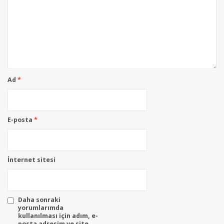
Ad
*
E-posta
*
İnternet sitesi
Daha sonraki
yorumlarımda
kullanılması için adım, e-
posta adresim ve site