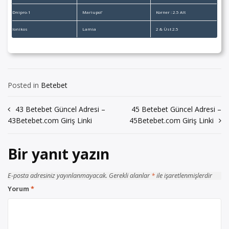
Dnipro-1
Mariupol’
Korner : 2.5 Alt
Ionikos
Lamia
2 & Üst 2.5
Posted in
Betebet
Yazı
43 Betebet Güncel Adresi –
45 Betebet Güncel Adresi –
43Betebet.com Giriş Linki
45Betebet.com Giriş Linki
gezinmesi
Bir yanıt yazın
E-posta adresiniz yayınlanmayacak.
Gerekli alanlar
*
ile işaretlenmişlerdir
Yorum
*