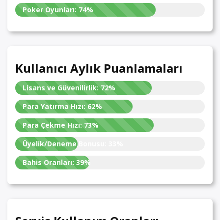
Poker Oyunları:
74%
Kullanıcı Aylık Puanlamaları
Lisans ve Güvenilirlik:
72%
Para Yatırma Hızı:
62%
Para Çekme Hızı:
73%
Üyelik/Deneme Bonusu:
33%
Bahis Oranları:
39%