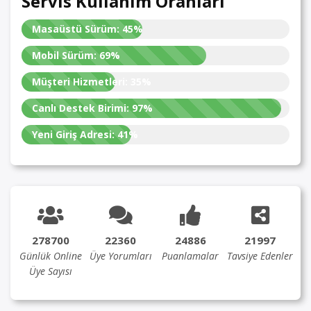
Servis Kullanım Oranları
Masaüstü Sürüm:
45%
Mobil Sürüm:
69%
Müşteri Hizmetleri:
35%
Canlı Destek Birimi:
97%
Yeni Giriş Adresi:
41%
278700
22360
24886
21997
Günlük Online
Üye Yorumları
Puanlamalar
Tavsiye Edenler
Üye Sayısı