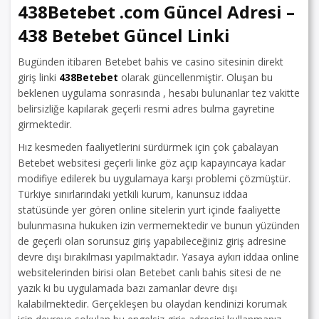
438Betebet .com Güncel Adresi –
438 Betebet Güncel Linki
Bugünden itibaren Betebet bahis ve casino sitesinin direkt
giriş linki
438Betebet
olarak güncellenmiştir. Oluşan bu
beklenen uygulama sonrasında , hesabı bulunanlar tez vakitte
belirsizliğe kapılarak geçerli resmi adres bulma gayretine
girmektedir.
Hız kesmeden faaliyetlerini sürdürmek için çok çabalayan
Betebet websitesi geçerli linke göz açıp kapayıncaya kadar
modifiye edilerek bu uygulamaya karşı problemi çözmüştür.
Türkiye sınırlarındaki yetkili kurum, kanunsuz iddaa
statüsünde yer gören online sitelerin yurt içinde faaliyette
bulunmasına hukuken izin vermemektedir ve bunun yüzünden
de geçerli olan sorunsuz giriş yapabileceğiniz giriş adresine
devre dışı bırakılması yapılmaktadır. Yasaya aykırı iddaa online
websitelerinden birisi olan Betebet canlı bahis sitesi de ne
yazık ki bu uygulamada bazı zamanlar devre dışı
kalabilmektedir. Gerçekleşen bu olaydan kendinizi korumak