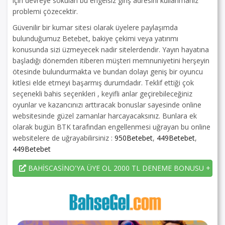
için devreye sokulan bu engelsiz giriş adresini kullanmanız
problemi çözecektir.
Güvenilir bir kumar sitesi olarak üyelere paylaşımda
bulunduğumuz Betebet, bakiye çekimi veya yatırımı
konusunda sizi üzmeyecek nadir sitelerdendir. Yayın hayatına
başladığı dönemden itiberen müşteri memnuniyetini herşeyin
ötesinde bulundurmakta ve bundan dolayı geniş bir oyuncu
kitlesi elde etmeyi başarmış durumdadır. Teklif ettiği çok
seçenekli bahis seçenkleri , keyifli anlar geçirebileceğiniz
oyunlar ve kazancınızı arttıracak bonuslar sayesinde online
websitesinde güzel zamanlar harcayacaksınız. Bunlara ek
olarak bugün BTK tarafından engellenmesi uğrayan bu online
websitelere de uğrayabilirsiniz :
950Betebet
,
449Betebet
,
449Betebet
BAHİSCASİNO'YA ÜYE OL 2000 TL DENEME BONUSU + 225