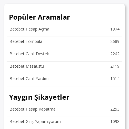
Popüler Aramalar
Betebet Hesap Açma
1874
Betebet Tombala
2689
Betebet Canlı Destek
2242
Betebet Masaüstü
2119
Betebet Canlı Yardım
1514
Yaygın Şikayetler
Betebet Hesap Kapatma
2253
Betebet Giriş Yapamıyorum
1098