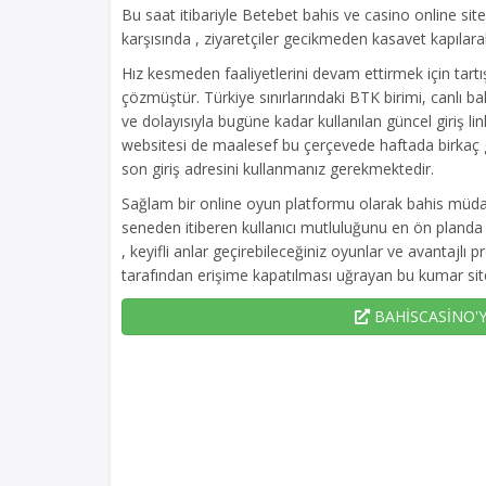
Bu saat itibariyle Betebet bahis ve casino online sit
karşısında , ziyaretçiler gecikmeden kasavet kapılara
Hız kesmeden faaliyetlerini devam ettirmek için tartı
çözmüştür. Türkiye sınırlarındaki BTK birimi, canlı 
ve dolayısıyla bugüne kadar kullanılan güncel giriş l
websitesi de maalesef bu çerçevede haftada birkaç gü
son giriş adresini kullanmanız gerekmektedir.
Sağlam bir online oyun platformu olarak bahis müda
seneden itiberen kullanıcı mutluluğunu en ön planda 
, keyifli anlar geçirebileceğiniz oyunlar ve avantaj
tarafından erişime kapatılması uğrayan bu kumar sitel
BAHİSCASİNO'Y