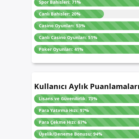
Spor Bahisleri:
71%
Canlı Bahisler:
20%
Casino Oyunları:
53%
Canlı Casino Oyunları:
51%
Poker Oyunları:
41%
Kullanıcı Aylık Puanlamalar
Lisans ve Güvenilirlik:
73%
Para Yatırma Hızı:
97%
Para Çekme Hızı:
67%
Üyelik/Deneme Bonusu:
94%