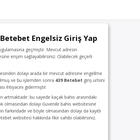
 Betebet Engelsiz Giriş Yap
e uygulamasına geçmiştir. Mevcut adresin
ne erişim sağlayabilirsiniz. Olabilecek geçerli
ilmesinden dolayı arada bir mevcut adresine engellme
utulmuş ve bu işlemden sonra
439 Betebet
giriş urlsini
 ihtiyacını gidermiştir.
arı artmaktadır. bu sayede kaçak bahis arasındaki
ok olmasından dolayı Güvenilir bahis websitesine
in farkındadır ve böyle olmasından dolayı da kayıtlı
bet websitesi hakkında fikir sahibi olabilirsiniz.