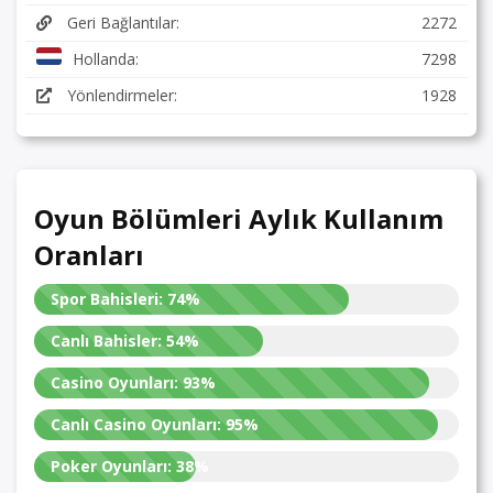
Geri Bağlantılar:
2272
Hollanda:
7298
Yönlendirmeler:
1928
Oyun Bölümleri Aylık Kullanım
Oranları
Spor Bahisleri:
74%
Canlı Bahisler:
54%
Casino Oyunları:
93%
Canlı Casino Oyunları:
95%
Poker Oyunları:
38%