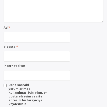
Ad
*
E-posta
*
İnternet sitesi
Daha sonraki
yorumlarımda
kullanılması için adım, e-
posta adresim ve site
adresim bu tarayıcıya
kaydedilsin.