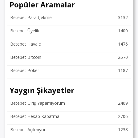
Popüler Aramalar
Betebet Para Çekme
3132
Betebet Üyelik
1400
Betebet Havale
1476
Betebet Bitcoin
2670
Betebet Poker
1187
Yaygın Şikayetler
Betebet Giriş Yapamıyorum
2469
Betebet Hesap Kapatma
2706
Betebet Açılmıyor
1238