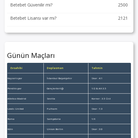
Betebet Güvenilir mi?
2500
Betebet Lisansı var mı?
2121
Günün Maçları
Evsahibi
Deplasman
Tahmin
Kayserispor
İstanbul Başakşehir
Skor : 4:1
Pendikspor
Gençlerbirliği
1/2 & Alt 3.5
Atletico Madrid
Sevilla
Korner : 3.5 Üst
Leeds United
Fulham
Skor : 1:3
Roma
Sampdoria
1/X
Köln
Union Berlin
Skor : 3:0