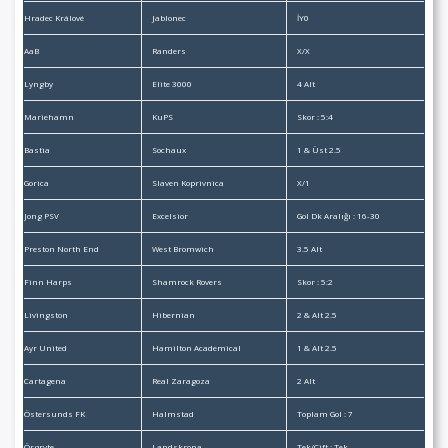
Hradec Králové
Jablonec
İY0
AaB
Randers
X/X
Lyngby
Elite 3000
4 Alt
Mariehamn
KuPS
Skor : 5:4
Bastia
Sochaux
1 & Üst 2.5
Gorica
Slaven Koprivnica
X/1
Jong PSV
Excelsior
Gol Dk Aralığı : 16-30
Preston North End
West Bromwich
3.5 Alt
Finn Harps
Shamrock Rovers
Skor : 5:2
Livingston
Hibernian
2 & Alt 2.5
Ayr United
Hamilton Academical
1 & Alt 2.5
Cartagena
Real Zaragoza
2 Alt
Östersunds FK
Halmstad
Toplam Gol : 7
Örgryte
Landskrona
Tek/Çift : Tek