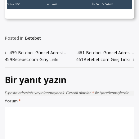
Volos NFC
Atromitos
İlk Gol : Ev Sahibi
Posted in
Betebet
Yazı
459 Betebet Güncel Adresi –
461 Betebet Güncel Adresi –
459Betebet.com Giriş Linki
461Betebet.com Giriş Linki
gezinmesi
Bir yanıt yazın
E-posta adresiniz yayınlanmayacak.
Gerekli alanlar
*
ile işaretlenmişlerdir
Yorum
*