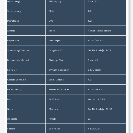
Wolfsburg
RB Leipzig
Skor : 2:1
Strasbourg
Metz
1/2
Petrotrest
Ufa
1/2
Grorud
Start
İlk Gol : Deplasman
Feyenoord
Groningen
X/2 & Üst 2.5
Shandong Taishan
Qingdao FC
Gol Dk Aralığı : 1-15
Minnesota United
Chicago Fire
Skor : 4:3
St. Pauli
Dynamo Dresden
2 & Üst 2.5
Unión Santa Fe
Boca Juniors
X/X
RB Salzburg
Rheindorf Altach
X/2 & Alt 3.5
Horn
St. Pölten
Korner : 4.5 Alt
Genk
Mechelen
Gol Dk Aralığı : 76-90
Westerlo
RWDM
2/1
Santos
São Paulo
1 & Alt 2.5