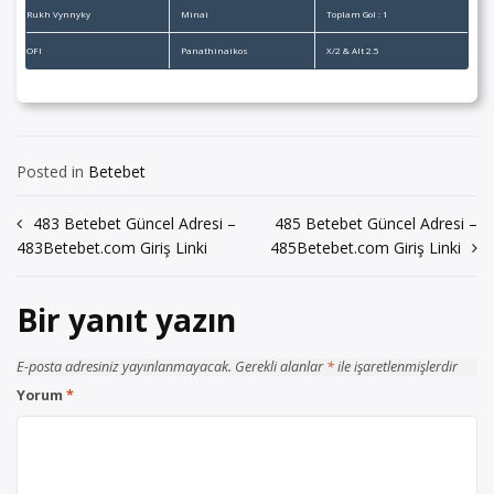
Rukh Vynnyky
Minai
Toplam Gol : 1
OFI
Panathinaikos
X/2 & Alt 2.5
Posted in
Betebet
Yazı
483 Betebet Güncel Adresi –
485 Betebet Güncel Adresi –
483Betebet.com Giriş Linki
485Betebet.com Giriş Linki
gezinmesi
Bir yanıt yazın
E-posta adresiniz yayınlanmayacak.
Gerekli alanlar
*
ile işaretlenmişlerdir
Yorum
*