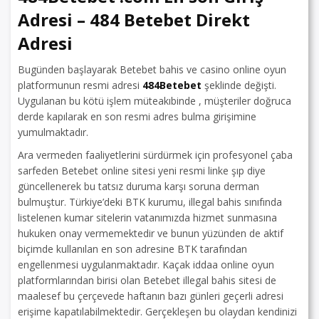
Adresi – 484 Betebet Direkt
Adresi
Bugünden başlayarak Betebet bahis ve casino online oyun
platformunun resmi adresi
484Betebet
şeklinde değişti.
Uygulanan bu kötü işlem müteakıbinde , müşteriler doğruca
derde kapılarak en son resmi adres bulma girişimine
yumulmaktadır.
Ara vermeden faaliyetlerini sürdürmek için profesyonel çaba
sarfeden Betebet online sitesi yeni resmi linke şıp diye
güncellenerek bu tatsız duruma karşı soruna derman
bulmuştur. Türkiye’deki BTK kurumu, illegal bahis sınıfında
listelenen kumar sitelerin vatanımızda hizmet sunmasına
hukuken onay vermemektedir ve bunun yüzünden de aktif
biçimde kullanılan en son adresine BTK tarafından
engellenmesi uygulanmaktadır. Kaçak iddaa online oyun
platformlarından birisi olan Betebet illegal bahis sitesi de
maalesef bu çerçevede haftanın bazı günleri geçerli adresi
erişime kapatılabilmektedir. Gerçekleşen bu olaydan kendinizi