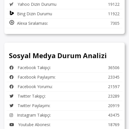
Yahoo Dizin Durumu
19122
Bing Dizin Durumu
11922
Alexa Sıralaması:
7305
Sosyal Medya Durum Analizi
Facebook Takipçi:
36506
Facebook Paylaşımı:
23345
Facebook Yorumu:
21597
Twitter Takipçi:
23289
Twitter Paylaşımı:
20919
Instagram Takipçi:
43475
Youtube Abonesi:
18769