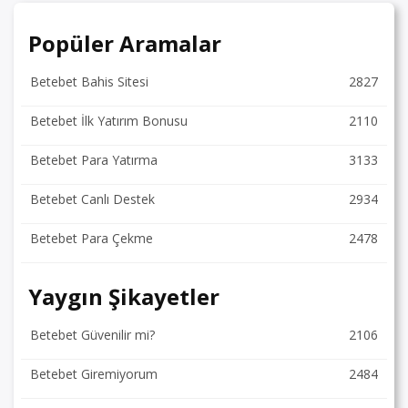
Popüler Aramalar
Betebet Bahis Sitesi
2827
Betebet İlk Yatırım Bonusu
2110
Betebet Para Yatırma
3133
Betebet Canlı Destek
2934
Betebet Para Çekme
2478
Yaygın Şikayetler
Betebet Güvenilir mi?
2106
Betebet Giremiyorum
2484