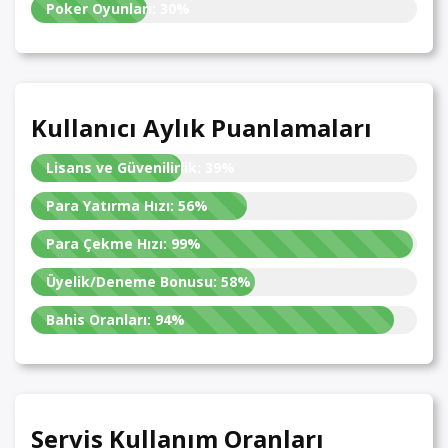
Poker Oyunları:
30%
Kullanıcı Aylık Puanlamaları
Lisans ve Güvenilirlik:
39%
Para Yatırma Hızı:
56%
Para Çekme Hızı:
99%
Üyelik/Deneme Bonusu:
58%
Bahis Oranları:
94%
Servis Kullanım Oranları