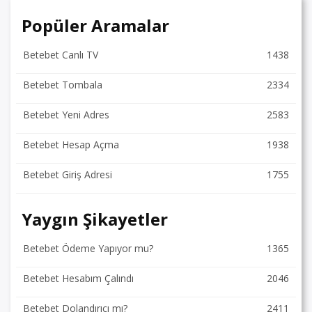
Popüler Aramalar
Betebet Canlı TV
1438
Betebet Tombala
2334
Betebet Yeni Adres
2583
Betebet Hesap Açma
1938
Betebet Giriş Adresi
1755
Yaygın Şikayetler
Betebet Ödeme Yapıyor mu?
1365
Betebet Hesabım Çalındı
2046
Betebet Dolandırıcı mı?
2411