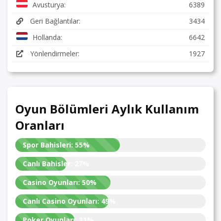
Avusturya:
6389
Geri Bağlantılar:
3434
Hollanda:
6642
Yönlendirmeler:
1927
Oyun Bölümleri Aylık Kullanım
Oranları
Spor Bahisleri:
55%
Canlı Bahisler:
27%
Casino Oyunları:
50%
Canlı Casino Oyunları:
49%
Poker Oyunları:
31%