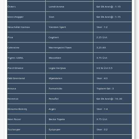
Östers
Landskrona
Gol Dk Aralığı : 1-15
Grasshopper
Sion
Gol Dk Aralığı : 1-15
Neuchâtel Xamax
Yverdon Sport
Skor : 1:2
Pisa
Cagliari
2.25 Üst
Coleraine
Warrenpoint Town
3.25 Alt
Tigres UANL
Mazatlán
3.75 Üst
Piast Gliwice
Legia Varşova
X/2 & Üst 3.5
Odd Grenland
Mjøndalen
Skor : 4:3
Arouca
Famalicão
Toplam Gol : 3
Feirense
Penafiel
Gol Dk Aralığı : 16-30
Dinamo Bükreş
Arges
Skor : 1:4
Novi Pazar
Backa Topola
3.75 Üst
Tuzlaspor
Eyüpspor
Skor : 3:2