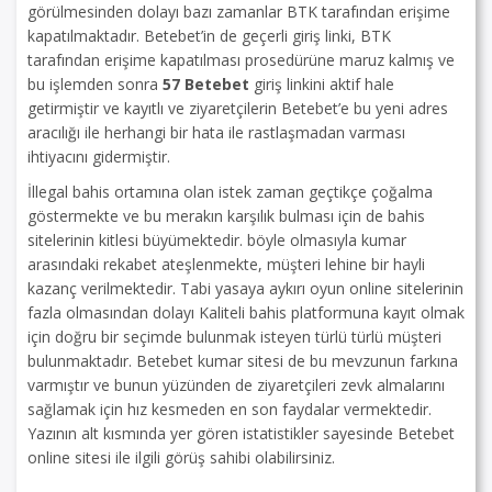
görülmesinden dolayı bazı zamanlar BTK tarafından erişime
kapatılmaktadır. Betebet’in de geçerli giriş linki, BTK
tarafından erişime kapatılması prosedürüne maruz kalmış ve
bu işlemden sonra
57 Betebet
giriş linkini aktif hale
getirmiştir ve kayıtlı ve ziyaretçilerin Betebet’e bu yeni adres
aracılığı ile herhangi bir hata ile rastlaşmadan varması
ihtiyacını gidermiştir.
İllegal bahis ortamına olan istek zaman geçtikçe çoğalma
göstermekte ve bu merakın karşılık bulması için de bahis
sitelerinin kitlesi büyümektedir. böyle olmasıyla kumar
arasındaki rekabet ateşlenmekte, müşteri lehine bir hayli
kazanç verilmektedir. Tabi yasaya aykırı oyun online sitelerinin
fazla olmasından dolayı Kaliteli bahis platformuna kayıt olmak
için doğru bir seçimde bulunmak isteyen türlü türlü müşteri
bulunmaktadır. Betebet kumar sitesi de bu mevzunun farkına
varmıştır ve bunun yüzünden de ziyaretçileri zevk almalarını
sağlamak için hız kesmeden en son faydalar vermektedir.
Yazının alt kısmında yer gören istatistikler sayesinde Betebet
online sitesi ile ilgili görüş sahibi olabilirsiniz.