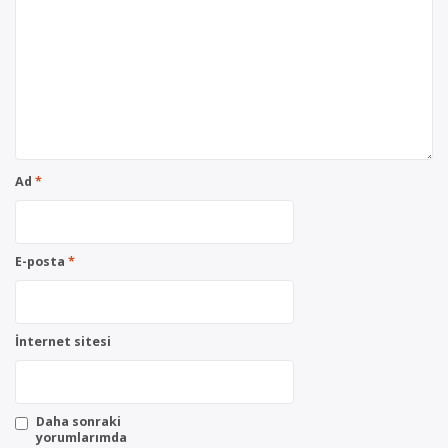
Ad
*
E-posta
*
İnternet sitesi
Daha sonraki
yorumlarımda