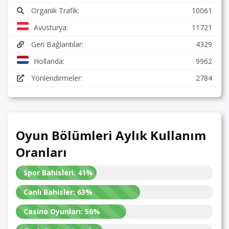
Organik Trafik:
10061
Avusturya:
11721
Geri Bağlantılar:
4329
Hollanda:
9962
Yönlendirmeler:
2784
Oyun Bölümleri Aylık Kullanım
Oranları
Spor Bahisleri:
41%
Canlı Bahisler:
63%
Casino Oyunları:
56%