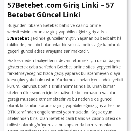
57Betebet .com Giriş Linki – 57
Betebet Güncel Linki
Bugünden itibaren Betebet bahis ve casino online
websitesinin sorunsuz giriş yapabileceğiniz giriş adresi
57Betebet
şeklinde güncellenmiştir. Yaşanan bu bedbaht hâl
takibinde , hesabı bulunanlar bir solukta belirsizliğe kapılarak
geçerli güncel adres arayışına sarılmaktadır.
Hız kesmeden faaliyetlerini devam ettirmek için üstün başarı
göstererek çaba sarfeden Betebet online sitesi yepyeni linke
farketmeyeceğiniz hızda geçiş yaparak bu istenmeyen olaya
karşı çıkış yolu bulmuştur. Yurdumuz sınırları içerisindeki yetkili
kurum, kanunsuz bahis sınıflandırmasında bulunan kumar
sitelerin ülke sınırları içinde faaliyette bulunmasına yasalar
gereği müsaade etmemektedir ve bu nedenle de güncel
olarak kullanılan sorunsuz giriş yapabileceğiniz giriş adresine
BTK tarafından engellenmesi yapılmaktadır. Kaçak oyun
sitelerinden birisi olan Betebet canlı bahis ve casino sitesi de
talihsiz olarak görüyoruz ki bu kapsamda bazı zamanlar