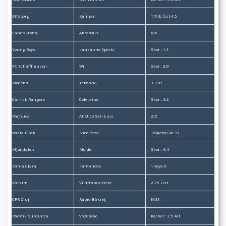
Elfsborg
Kalmar
1/X & Üst 4.5
Landskrona
Akropolis
X/X
Young Boys
Lausanne Sports
Skor : 1:1
FC Schaffhausen
Wil
Skor : 3:0
Modena
Ternana
3 Üst
Carrick Rangers
Coleraine
Skor : 4:2
Pachuca
Atlético San Luis
2/2
Wisla Plock
Nieciecza
Toplam Gol : 8
Mjøndalen
Molde
Skor : 4:4
Santa Clara
Famalicão
1 veya X
Varzim
Vilafranquense
2.25 Üst
CFR Cluj
Rapid Bükreş
MS1
Radnik Surdulica
Vozdovac
Korner : 2.5 Alt