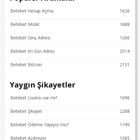
Betebet Hesap Açma
1626
Betebet Mobil
1688
Betebet Giriş Adresi
1206
Betebet En Son Adres
2514
Betebet Bitcoin
2151
Yaygın Şikayetler
Betebet Lisansı var mı?
1696
Betebet Şikayet
2288
Betebet Ödeme Yapıyor mu?
1749
Betebet Açılmıyor
1065