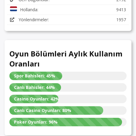
Hollanda:
9413
Yönlendirmeler:
1957
Oyun Bölümleri Aylık Kullanım
Oranları
Spor Bahisleri:
45%
Canlı Bahisler:
44%
Casino Oyunları:
42%
Canlı Casino Oyunları:
80%
Poker Oyunları:
96%