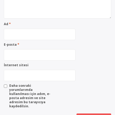
Ad
*
E-posta
*
İnternet sitesi
Daha sonraki
yorumlarımda
kullanılması için adım, e-
posta adresim ve site
adresim bu tarayıcıya
kaydedilsin.