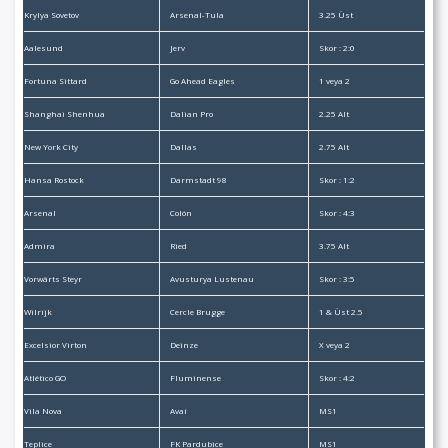
Krylya Sovetov
Arsenal-Tula
3.25 Üst
Aalesund
Jerv
Skor : 2:0
Fortuna Sittard
Go Ahead Eagles
1 veya 2
Shanghai Shenhua
Dalian Pro
2.25 Alt
New York City
Dallas
2.75 Alt
Hansa Rostock
Darmstadt 98
Skor : 1:2
Arsenal
Colón
Skor : 4:3
Admira
Ried
3.75 Alt
Vorwärts Steyr
Avusturya Lustenau
Skor : 3:5
Wilrijk
Cercle Brugge
1 & Üst 2.5
Excelsior Virton
Deinze
X veya 2
Atlético GO
Fluminense
Skor : 4:2
Vila Nova
Avaí
MS1
Teplice
FK Pardubice
MS1