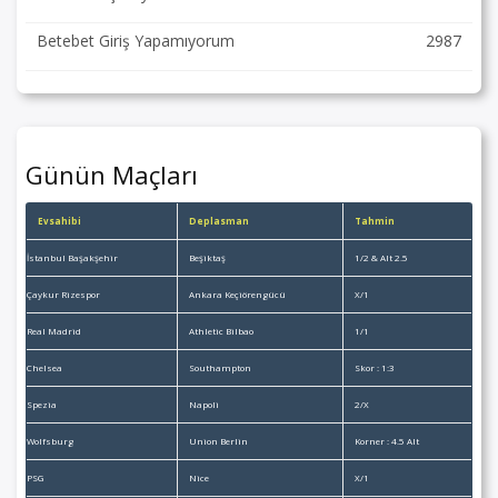
Betebet Giriş Yapamıyorum
2987
Günün Maçları
Evsahibi
Deplasman
Tahmin
İstanbul Başakşehir
Beşiktaş
1/2 & Alt 2.5
Çaykur Rizespor
Ankara Keçiörengücü
X/1
Real Madrid
Athletic Bilbao
1/1
Chelsea
Southampton
Skor : 1:3
Spezia
Napoli
2/X
Wolfsburg
Union Berlin
Korner : 4.5 Alt
PSG
Nice
X/1