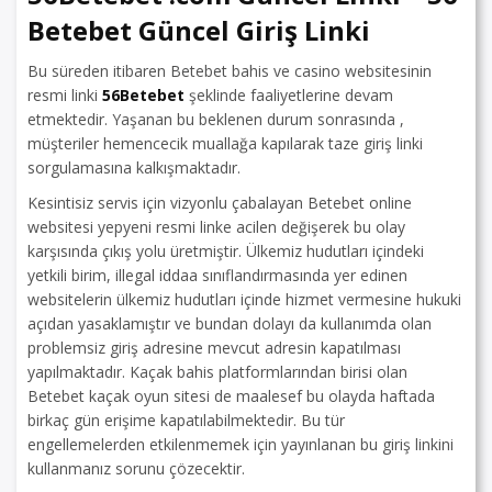
Betebet Güncel Giriş Linki
Bu süreden itibaren Betebet bahis ve casino websitesinin
resmi linki
56Betebet
şeklinde faaliyetlerine devam
etmektedir. Yaşanan bu beklenen durum sonrasında ,
müşteriler hemencecik muallağa kapılarak taze giriş linki
sorgulamasına kalkışmaktadır.
Kesintisiz servis için vizyonlu çabalayan Betebet online
websitesi yepyeni resmi linke acilen değişerek bu olay
karşısında çıkış yolu üretmiştir. Ülkemiz hudutları içindeki
yetkili birim, illegal iddaa sınıflandırmasında yer edinen
websitelerin ülkemiz hudutları içinde hizmet vermesine hukuki
açıdan yasaklamıştır ve bundan dolayı da kullanımda olan
problemsiz giriş adresine mevcut adresin kapatılması
yapılmaktadır. Kaçak bahis platformlarından birisi olan
Betebet kaçak oyun sitesi de maalesef bu olayda haftada
birkaç gün erişime kapatılabilmektedir. Bu tür
engellemelerden etkilenmemek için yayınlanan bu giriş linkini
kullanmanız sorunu çözecektir.