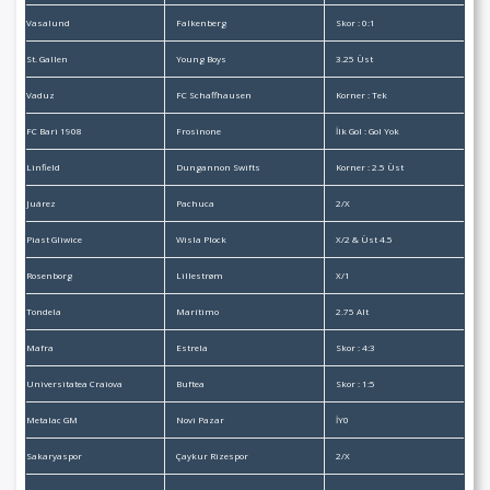
Vasalund
Falkenberg
Skor : 0:1
St. Gallen
Young Boys
3.25 Üst
Vaduz
FC Schaffhausen
Korner : Tek
FC Bari 1908
Frosinone
İlk Gol : Gol Yok
Linfield
Dungannon Swifts
Korner : 2.5 Üst
Juárez
Pachuca
2/X
Piast Gliwice
Wisla Plock
X/2 & Üst 4.5
Rosenborg
Lillestrøm
X/1
Tondela
Marítimo
2.75 Alt
Mafra
Estrela
Skor : 4:3
Universitatea Craiova
Buftea
Skor : 1:5
Metalac GM
Novi Pazar
İY0
Sakaryaspor
Çaykur Rizespor
2/X