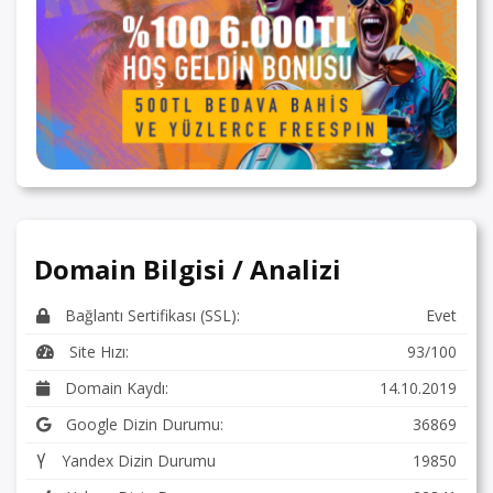
Domain Bilgisi / Analizi
Bağlantı Sertifikası (SSL):
Evet
Site Hızı:
93/100
Domain Kaydı:
14.10.2019
Google Dizin Durumu:
36869
Yandex Dizin Durumu
19850