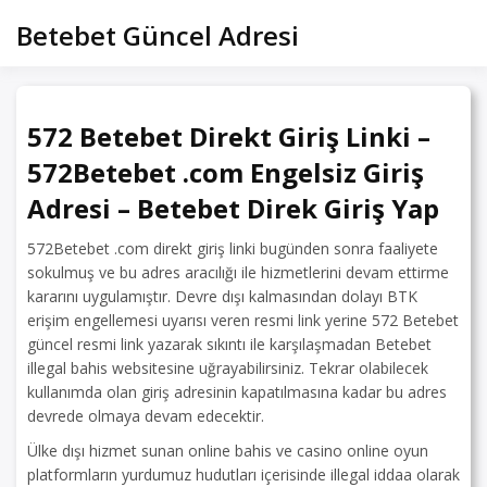
Skip
Betebet Güncel Adresi
to
content
572 Betebet Direkt Giriş Linki –
572Betebet .com Engelsiz Giriş
Adresi – Betebet Direk Giriş Yap
572Betebet .com direkt giriş linki bugünden sonra faaliyete
sokulmuş ve bu adres aracılığı ile hizmetlerini devam ettirme
kararını uygulamıştır. Devre dışı kalmasından dolayı BTK
erişim engellemesi uyarısı veren resmi link yerine 572 Betebet
güncel resmi link yazarak sıkıntı ile karşılaşmadan Betebet
illegal bahis websitesine uğrayabilirsiniz. Tekrar olabilecek
kullanımda olan giriş adresinin kapatılmasına kadar bu adres
devrede olmaya devam edecektir.
Ülke dışı hizmet sunan online bahis ve casino online oyun
platformların yurdumuz hudutları içerisinde illegal iddaa olarak