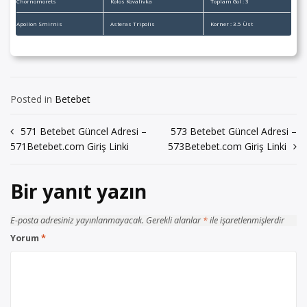
Chornomorets
Kolos Kovalivka
Toplam Gol : 3
Apollon Smirnis
Asteras Tripolis
Korner : 3.5 Üst
Posted in
Betebet
Yazı
571 Betebet Güncel Adresi –
573 Betebet Güncel Adresi –
571Betebet.com Giriş Linki
573Betebet.com Giriş Linki
gezinmesi
Bir yanıt yazın
E-posta adresiniz yayınlanmayacak.
Gerekli alanlar
*
ile işaretlenmişlerdir
Yorum
*