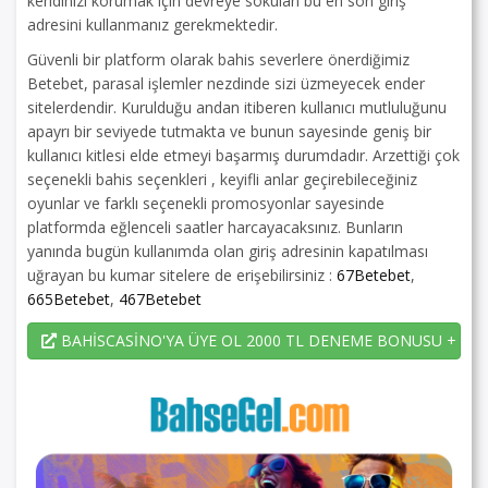
kendinizi korumak için devreye sokulan bu en son giriş
adresini kullanmanız gerekmektedir.
Güvenli bir platform olarak bahis severlere önerdiğimiz
Betebet, parasal işlemler nezdinde sizi üzmeyecek ender
sitelerdendir. Kurulduğu andan itiberen kullanıcı mutluluğunu
apayrı bir seviyede tutmakta ve bunun sayesinde geniş bir
kullanıcı kitlesi elde etmeyi başarmış durumdadır. Arzettiği çok
seçenekli bahis seçenkleri , keyifli anlar geçirebileceğiniz
oyunlar ve farklı seçenekli promosyonlar sayesinde
platformda eğlenceli saatler harcayacaksınız. Bunların
yanında bugün kullanımda olan giriş adresinin kapatılması
uğrayan bu kumar sitelere de erişebilirsiniz :
67Betebet
,
665Betebet
,
467Betebet
BAHİSCASİNO'YA ÜYE OL 2000 TL DENEME BONUSU + 225