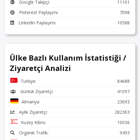
Google Takipçi:
11101
Pinterest Paylaşımı:
7098
Linkedin Paylaşımı:
10588
Ülke Bazlı Kullanım İstatistiği /
Ziyaretçi Analizi
Türkiye:
84688
Günlük Ziyaretçi:
41097
Almanya:
23693
Aylık Ziyaretçi:
282363
Kuzey Kıbrıs:
10036
Organik Trafik:
9493