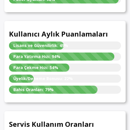
Kullanıcı Aylık Puanlamaları
Lisans ve Güvenilirlik:
49%
Para Yatırma Hızı:
94%
Para Çekme Hızı:
54%
Üyelik/Deneme Bonusu:
22%
Bahis Oranları:
79%
Servis Kullanım Oranları