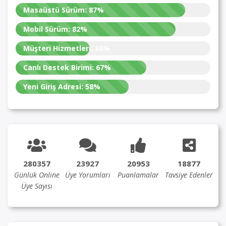
Masaüstü Sürüm:
87%
Mobil Sürüm:
82%
Müşteri Hizmetleri:
38%
Canlı Destek Birimi:
67%
Yeni Giriş Adresi:
58%
280357
23927
20953
18877
Günlük Online
Üye Yorumları
Puanlamalar
Tavsiye Edenler
Üye Sayısı