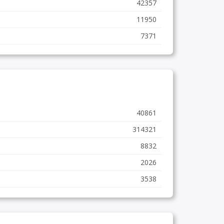
42357
11950
7371
40861
314321
8832
2026
3538