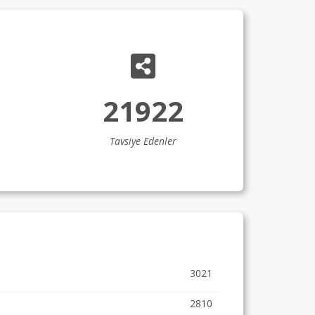
21922
Tavsiye Edenler
3021
2810