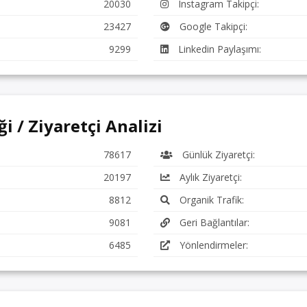
20030
Instagram Takipçi:
23427
Google Takipçi:
9299
Linkedin Paylaşımı:
ği / Ziyaretçi Analizi
78617
Günlük Ziyaretçi:
20197
Aylık Ziyaretçi:
8812
Organik Trafik:
9081
Geri Bağlantılar:
6485
Yönlendirmeler: