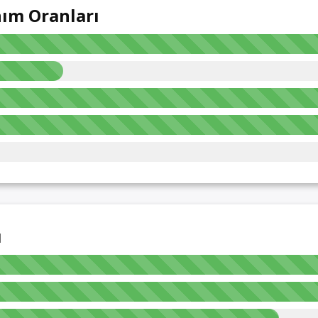
nım Oranları
ı