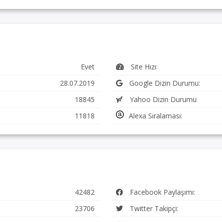
Evet
Site Hızı:
28.07.2019
Google Dizin Durumu:
18845
Yahoo Dizin Durumu
11818
Alexa Sıralaması:
i
42482
Facebook Paylaşımı:
23706
Twitter Takipçi: