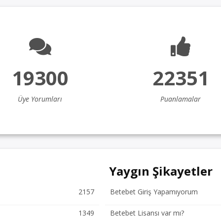
19300
22351
Üye Yorumları
Puanlamalar
Yaygın Şikayetler
2157
Betebet Giriş Yapamıyorum
1349
Betebet Lisansı var mı?