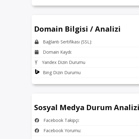
Domain Bilgisi / Analizi
Bağlantı Sertifikası (SSL):
Domain Kaydı:
Yandex Dizin Durumu
Bing Dizin Durumu
Sosyal Medya Durum Analiz
Facebook Takipçi:
Facebook Yorumu: