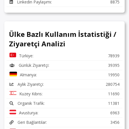
Linkedin Paylaşımı:
8875
Ülke Bazlı Kullanım İstatistiği /
Ziyaretçi Analizi
Türkiye:
78939
Günlük Ziyaretçi:
39395
Almanya:
19950
Aylık Ziyaretçi:
280754
Kuzey Kıbrıs:
11690
Organik Trafik:
11381
Avusturya:
6963
Geri Bağlantılar:
3456