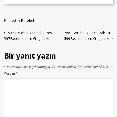
Posted in
Betebet
Yazı
597 Betebet Güncel Adresi –
599 Betebet Güncel Adresi –
597Betebet.com Giriş Linki
599Betebet.com Giriş Linki
gezinmesi
Bir yanıt yazın
E-posta adresiniz yayınlanmayacak.
Gerekli alanlar
*
ile işaretlenmişlerdir
Yorum
*