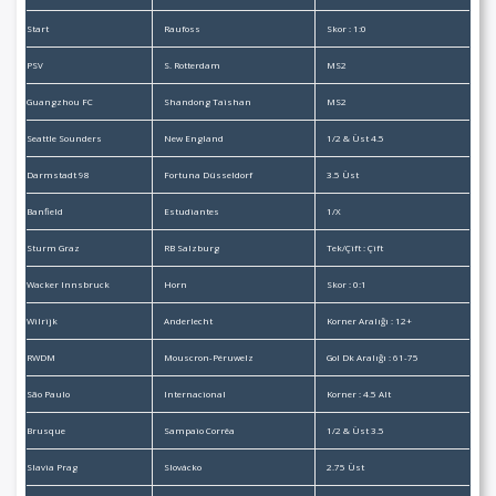
Start
Raufoss
Skor : 1:0
PSV
S. Rotterdam
MS2
Guangzhou FC
Shandong Taishan
MS2
Seattle Sounders
New England
1/2 & Üst 4.5
Darmstadt 98
Fortuna Düsseldorf
3.5 Üst
Banfield
Estudiantes
1/X
Sturm Graz
RB Salzburg
Tek/Çift : Çift
Wacker Innsbruck
Horn
Skor : 0:1
Wilrijk
Anderlecht
Korner Aralığı : 12+
RWDM
Mouscron-Péruwelz
Gol Dk Aralığı : 61-75
São Paulo
Internacional
Korner : 4.5 Alt
Brusque
Sampaio Corrêa
1/2 & Üst 3.5
Slavia Prag
Slovácko
2.75 Üst