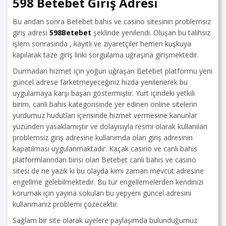
598 Betebet Giriş Adresi
Bu andan sonra Betebet bahis ve casino sitesinin problemsiz
giriş adresi
598Betebet
şeklinde yenilendi. Oluşan bu talihsiz
işlem sonrasında , kayıtlı ve ziyaretçiler hemen kuşkuya
kapılarak taze giriş linki sorgulama uğraşına girişmektedir.
Durmadan hizmet için yoğun uğraşan Betebet platformu yeni
güncel adrese farketmeyeceğiniz hızda yenilenerek bu
uygulamaya karşı başarı göstermiştir. Yurt içindeki yetkili
birim, canlı bahis kategorisinde yer edinen online sitelerin
yurdumuz hudutları içerisinde hizmet vermesine kanunlar
yüzünden yasaklamıştır ve dolayısıyla resmi olarak kullanılan
problemsiz giriş adresine kullanımda olan giriş adresinin
kapatılması uygulanmaktadır. Kaçak casino ve canlı bahis
platformlarından birisi olan Betebet canlı bahis ve casino
sitesi de ne yazık ki bu olayda kimi zaman mevcut adresine
engellme gelebilmektedir. Bu tür engellemelerden kendinizi
korumak için yayına sokulan bu yepyeni güncel adresini
kullanmanız problemi çözecektir.
Sağlam bir site olarak üyelere paylaşımda bulunduğumuz