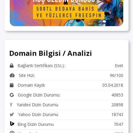
Domain Bilgisi / Analizi
Bağlantı Sertifikası (SSL):
Evet
Site Hızı:
96/100
Domain Kaydı:
05.04.2018
Google Dizin Durumu:
40853
Yandex Dizin Durumu
20898
Yahoo Dizin Durumu
18743
Bing Dizin Durumu
7047