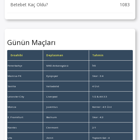
Betebet Kaç Oldu?
1083
Günün Maçları
Evsahibi
Deplasman
Tahmin
Fenerbahçe
MKE Ankaragücü
İY0
Manisa FK
Eyüpspor
Skor : 3:4
Sevilla
Valladolid
4 Üst
Leicester City
Liverpool
1/2 & Alt 3.5
Monza
Juventus
Korner : 4.5 Üst
E. Frankfurt
Bochum
Skor : 4:3
Nantes
Clermont
2/1
Ufa
Zenit
Toplam Gol : 4