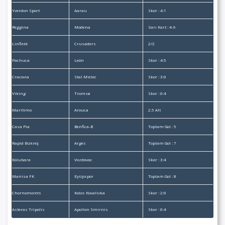
Yverdon Sport
Aarau
Skor : 4:1
Reggina
Modena
Sarı Kart : 4-6
Linfield
Crusaders
2/2
Pachuca
León
Skor : 4:5
Cracovia
Stal Mielec
Skor : 3:0
Viking
Tromsø
Skor : 0:4
Marítimo
Arouca
2.5 Alt
Casa Pia
Benfica-B
Toplam Gol : 5
Rapid Bükreş
Arges
Toplam Gol : 7
Kolubara
Vozdovac
Skor : 3:4
Manisa FK
Eyüpspor
Toplam Gol : 8
Chornomorets
Kolos Kovalivka
Skor : 2:0
Asteras Tripolis
Apollon Smirnis
Skor : 0:4