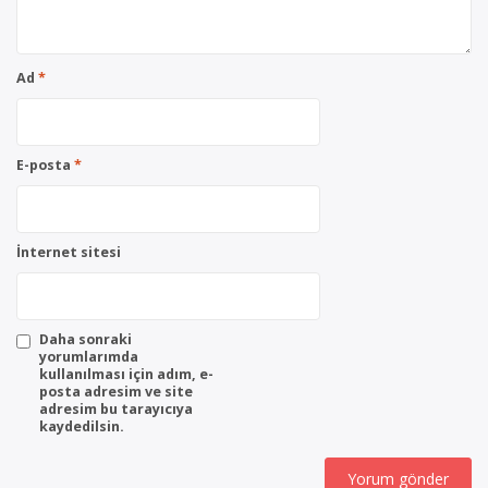
Ad
*
E-posta
*
İnternet sitesi
Daha sonraki
yorumlarımda
kullanılması için adım, e-
posta adresim ve site
adresim bu tarayıcıya
kaydedilsin.