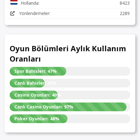
Hollanda:
8423
Yönlendirmeler:
2289
Oyun Bölümleri Aylık Kullanım
Oranları
Spor Bahisleri:
47%
Canlı Bahisler:
29%
Casino Oyunları:
40%
Canlı Casino Oyunları:
97%
Poker Oyunları:
48%