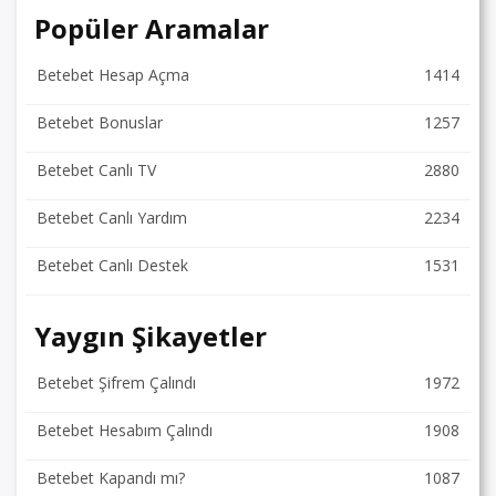
Popüler Aramalar
Betebet Hesap Açma
1414
Betebet Bonuslar
1257
Betebet Canlı TV
2880
Betebet Canlı Yardım
2234
Betebet Canlı Destek
1531
Yaygın Şikayetler
Betebet Şifrem Çalındı
1972
Betebet Hesabım Çalındı
1908
Betebet Kapandı mı?
1087