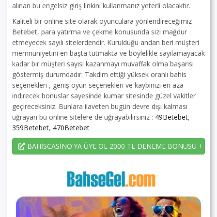
alınan bu engelsiz giriş linkini kullanmanız yeterli olacaktır.
Kaliteli bir online site olarak oyunculara yönlendireceğimiz
Betebet, para yatırma ve çekme konusunda sizi mağdur
etmeyecek sayılı sitelerdendir. Kurulduğu andan beri müşteri
memnuniyetini en başta tutmakta ve böylelikle sayılamayacak
kadar bir müşteri sayısı kazanmayı muvaffak olma başarısı
göstermiş durumdadır. Takdim ettiği yüksek oranlı bahis
seçenekleri , geniş oyun seçenekleri ve kaybınızı en aza
indirecek bonuslar sayesinde kumar sitesinde güzel vakitler
geçireceksiniz. Bunlara ilaveten bugün devre dışı kalması
uğrayan bu online sitelere de uğrayabilirsiniz :
49Betebet
,
359Betebet
,
470Betebet
BAHİSCASİNO'YA ÜYE OL 2000 TL DENEME BONUSU + 225