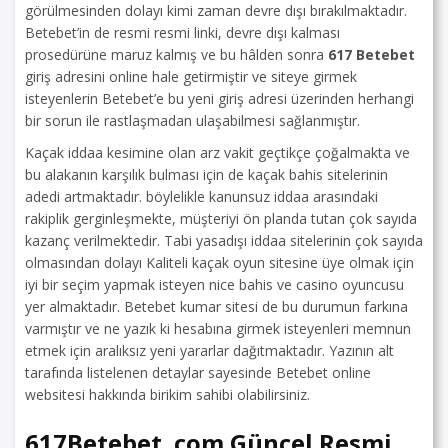
görülmesinden dolayı kimi zaman devre dışı bırakılmaktadır.
Betebet’in de resmi resmi linki, devre dışı kalması
prosedürüne maruz kalmış ve bu hâlden sonra
617 Betebet
giriş adresini online hale getirmiştir ve siteye girmek
isteyenlerin Betebet’e bu yeni giriş adresi üzerinden herhangi
bir sorun ile rastlaşmadan ulaşabilmesi sağlanmıştır.
Kaçak iddaa kesimine olan arz vakit geçtikçe çoğalmakta ve
bu alakanın karşılık bulması için de kaçak bahis sitelerinin
adedi artmaktadır. böylelikle kanunsuz iddaa arasındaki
rakiplik gerginleşmekte, müşteriyi ön planda tutan çok sayıda
kazanç verilmektedir. Tabi yasadışı iddaa sitelerinin çok sayıda
olmasından dolayı Kaliteli kaçak oyun sitesine üye olmak için
iyi bir seçim yapmak isteyen nice bahis ve casino oyuncusu
yer almaktadır. Betebet kumar sitesi de bu durumun farkına
varmıştır ve ne yazık ki hesabına girmek isteyenleri memnun
etmek için aralıksız yeni yararlar dağıtmaktadır. Yazının alt
tarafında listelenen detaylar sayesinde Betebet online
websitesi hakkında birikim sahibi olabilirsiniz.
617Betebet .com Güncel Resmi