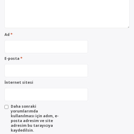
Ad
*
E-posta
*
İnternet sitesi
Daha sonraki
yorumlarımda
kullanılması için adım, e-
posta adresim ve site
adresim bu tarayıcıya
kaydedilsin.