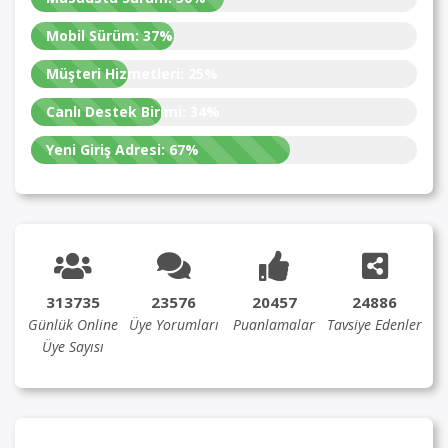
Mobil Sürüm:
37%
Müşteri Hizmetleri:
25%
Canlı Destek Birimi:
34%
Yeni Giriş Adresi:
67%
313735
23576
20457
24886
Günlük Online
Üye Yorumları
Puanlamalar
Tavsiye Edenler
Üye Sayısı