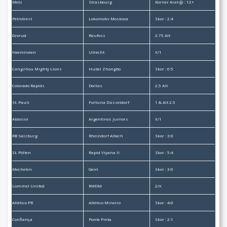
Metz
Strasbourg
Korner Aralığı : 12+
Petrotrest
Lokomotiv Moskova
Skor : 2:4
Grorud
Raufoss
2.75 Alt
Heerenveen
Utrecht
X/1
Cangzhou Mighty Lions
Hubei Zhongbo
Skor : 0:5
Colorado Rapids
Dallas
2.5 Alt
St. Pauli
Fortuna Düsseldorf
1 & Alt 2.5
Aldosivi
Argentinos Juniors
X/1
RB Salzburg
Rheindorf Altach
Skor : 3:0
St. Pölten
Rapid Viyana II
Skor : 5:4
Mechelen
Gent
Skor : 3:0
Lommel United
RWDM
2/X
Atlético PR
Atlético Mineiro
Skor : 4:0
Confiança
Ponte Preta
Skor : 2:1