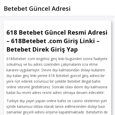
Skip
Betebet Güncel Adresi
to
content
618 Betebet Güncel Resmi Adresi
– 618Betebet .com Giriş Linki –
Betebet Direk Giriş Yap
618Betebet .com engelsiz giriş linki bugünden sonra faaliyete
sokulmuş ve bu adres üzerinden çalışmalarını icra etme
kararını uygulamıştır. Devre dışı kalmasından dolayı kullanım
dışı kalan giriş linki yerine 618 Betebet güncel giriş adresi bir
yere not ederek sorunsuz bir şekilde Betebet illegal bahis
online sitesine girebilirsiniz. Sonraki olası devre dışı kalmasına
kadar bu resmi adres resmi adres olmaya devam edecektir.
Türkiye dışı yayın yapan online bahis ve casino sitelerinin yurt
içinde kanunsuz iddaa olarak lanse edilmesinden dolayı bazı
zamanlar geçerli adresi erişime kapatılmaktadır. Betebet’in de