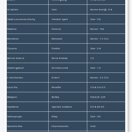
St. Gallen
Sion
Korner Aralığı : 0-8
Stade Lausanne-Ouchy
Yverdon Sport
Skor : 5:0
Modena
Venezia
Korner : Tek
Glentoran
Glenavon
Korner : 1.5 Üst
Tijuana
Puebla
Skor : 5:4
Górnik Zabrze
Wisla Kraków
1/2
Strømsgodset
Kristiansund
Skor : 1:3
V. Guimaraes
Estoril
Korner : 2.5 Üst
Casa Pia
Penafiel
1/X & Üst 3.5
Botoşani
Buftea
Tek/Çift : Çift
Vojvodina
Spartak Subotica
X/2 & Alt 4.5
Sakaryaspor
Altay
Skor : 4:5
Dynamo Kiev
Chornomorets
4 Alt