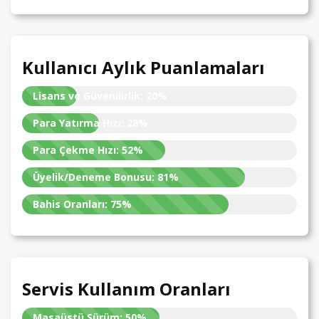
Kullanıcı Aylık Puanlamaları
Lisans ve Güvenilirlik:
20%
Para Yatırma Hızı:
28%
Para Çekme Hızı:
52%
Üyelik/Deneme Bonusu:
81%
Bahis Oranları:
75%
Servis Kullanım Oranları
Masaüstü Sürüm:
50%