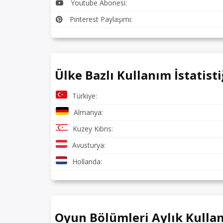
Youtube Abonesi:
Pinterest Paylaşımı:
Ülke Bazlı Kullanım İstatisti
Türkiye:
Almanya:
Kuzey Kıbrıs:
Avusturya:
Hollanda:
Oyun Bölümleri Aylık Kulla