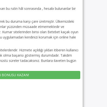
kan bu rutin hâl sonrasında , hesabı bulunanlar bir
rek bu duruma karşı çare üretmiştir. Ülkemizdeki
kanunlar yüzünden müsaade etmemektedir ve
ir. Kumar sitelerinden birisi olan Betebet kaçak oyun
bu uygulamadan kendinizi korumak için online hale
erdendir. Hizmete açıldığı yıldan itiberen kullanıcı
fak olma başarısı göstermiş durumdadır. Takdim
nüstü süreler tadacaksınız. Bunlara ilaveten bugün
İN BONUSU KAZAN!