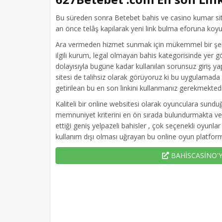
Bu süreden sonra Betebet bahis ve casino kumar sites
an önce telâş kapılarak yeni link bulma eforuna koyu
Ara vermeden hizmet sunmak için mükemmel bir şekil
ilgili kurum, legal olmayan bahis kategorisinde yer
dolayısıyla bugüne kadar kullanılan sorunsuz giriş ya
sitesi de talihsiz olarak görüyoruz ki bu uygulama
getirilean bu en son linkini kullanmanız gerekmektedi
Kaliteli bir online websitesi olarak oyunculara sund
memnuniyet kriterini en ön sırada bulundurmakta ve 
ettiği geniş yelpazeli bahisler , çok seçenekli oyun
kullanım dışı olması uğrayan bu online oyun platforml
BAHİSCASİNO'Y