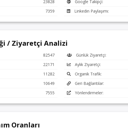
23828
Google Takipçi:
7359
Linkedin Paylaşımı:
ği / Ziyaretçi Analizi
82547
Günlük Ziyaretçi:
22171
Aylık Ziyaretçi:
11282
Organik Trafik:
10649
Geri Bağlantılar:
7555
Yönlendirmeler:
nım Oranları