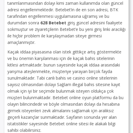
tanımlanmasından dolayı kimi zaman kullanımda olan güncel
adresi engellenmektedir. Betebet’in de en son adresi, BTK
tarafından engellenmesi uygulamasına uğramış ve bu
durumdan sonra
628 Betebet
giriş güncel adresini faaliyete
sokmuştur ve ziyaretçilerin Betebet’e bu yeni giriş linki aracılığı
ile hiçbir problem ile karşılaşmadan siteye girmesi
amaçlanmıştır.
Kaçak iddaa piyasasına olan istek gittikçe artış göstermekte
ve bu önemin karşılanması için de kaçak bahis sitelerinin
kitlesi artmaktadır. bunun sayesinde kaçak iddaa arasındaki
yarışma ateşlenmekte, müşteriye yarayan birçok fayda
sunulmaktadır. Tabi canlı bahis ve casino online sitelerinin
sayısız olmasından dolayı Sağlam illegal bahis sitesine kayıt
olmak için iyi bir seçimde bulunmak isteyen oldukça çok
müşteri bulunmaktadır. Betebet online oyun platformu da bu
olayın bilincindedir ve böyle olmasından dolayı da hesabına
girmek isteyenleri zevk almalarını sağlamak için aralıksız
geçerli kazançlar sunmaktadır. Sayfanın sonunda yer alan
istatistikler sayesinde Betebet online sitesi ile alakalı bilgi
sahibi olabilirsiniz.