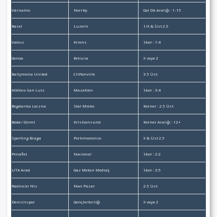
Värnamo
Norrby
Gol Dk Aralığı : 1-15
Basel
Luzern
1/X & Üst 2.5
Vaduz
Kriens
Skor : 1:4
Genoa
Brescia
X veya 2
Ballymena United
Cliftonville
3.5 Üst
Atlético San Luis
Mazatlán
Skor : 3:4
Bogdanka Leczna
Stal Mielec
Korner : 2.5 Üst
Bodø / Glimt
Kristiansund
Korner Aralığı : 12+
Sporting Braga
Portimonense
X & Üst 2.5
Penafiel
Nacional
Skor : 2:2
UTA Arad
Gaz Metan Mediaş
Skor : 3:5
Radnicki Nis
Novi Pazar
2.5 Üst
Denizlispor
Gençlerbirliği
X veya 2