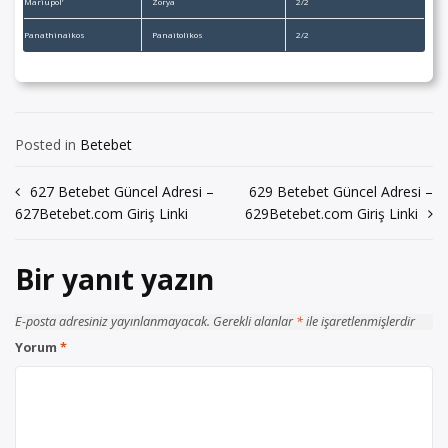
Mariupol’
Zorya
2/2
Panathinaikos
Panaitolikos
2/2
Posted in
Betebet
Yazı
627 Betebet Güncel Adresi –
629 Betebet Güncel Adresi –
627Betebet.com Giriş Linki
629Betebet.com Giriş Linki
gezinmesi
Bir yanıt yazın
E-posta adresiniz yayınlanmayacak.
Gerekli alanlar
*
ile işaretlenmişlerdir
Yorum
*