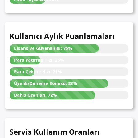
Kullanıcı Aylık Puanlamaları
Lisans ve Güvenilirlik:
75%
Para Yatırma Hızı:
26%
Para Çekme Hızı:
21%
Üyelik/Deneme Bonusu:
83%
Bahis Oranları:
72%
Servis Kullanım Oranları