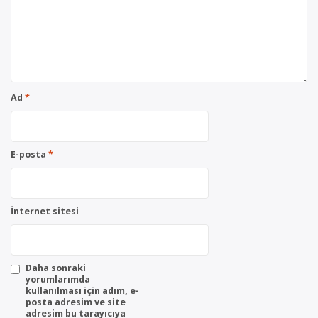
Ad
*
E-posta
*
İnternet sitesi
Daha sonraki
yorumlarımda
kullanılması için adım, e-
posta adresim ve site
adresim bu tarayıcıya