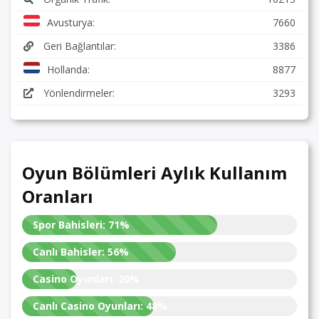
Avusturya:
7660
Geri Bağlantılar:
3386
Hollanda:
8877
Yönlendirmeler:
3293
Oyun Bölümleri Aylık Kullanım
Oranları
Spor Bahisleri:
71%
Canlı Bahisler:
56%
Casino Oyunları:
20%
Canlı Casino Oyunları:
48%