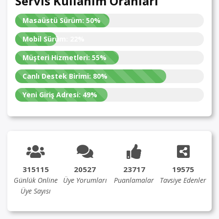
Servis Kullanım Oranları
Masaüstü Sürüm:
50%
Mobil Sürüm:
22%
Müşteri Hizmetleri:
55%
Canlı Destek Birimi:
80%
Yeni Giriş Adresi:
49%
315115
20527
23717
19575
Günlük Online
Üye Yorumları
Puanlamalar
Tavsiye Edenler
Üye Sayısı