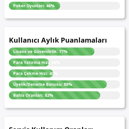
Poker Oyunları:
46%
Kullanıcı Aylık Puanlamaları
Lisans ve Güvenilirlik:
77%
Para Yatırma Hızı:
36%
Para Çekme Hızı:
40%
Üyelik/Deneme Bonusu:
88%
Bahis Oranları:
82%