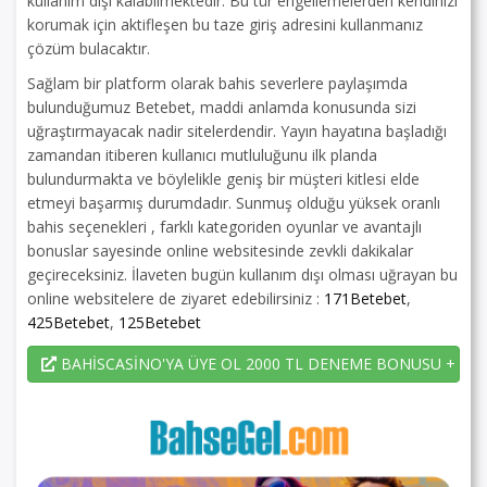
kullanım dışı kalabilmektedir. Bu tür engellemelerden kendinizi
korumak için aktifleşen bu taze giriş adresini kullanmanız
çözüm bulacaktır.
Sağlam bir platform olarak bahis severlere paylaşımda
bulunduğumuz Betebet, maddi anlamda konusunda sizi
uğraştırmayacak nadir sitelerdendir. Yayın hayatına başladığı
zamandan itiberen kullanıcı mutluluğunu ilk planda
bulundurmakta ve böylelikle geniş bir müşteri kitlesi elde
etmeyi başarmış durumdadır. Sunmuş olduğu yüksek oranlı
bahis seçenekleri , farklı kategoriden oyunlar ve avantajlı
bonuslar sayesinde online websitesinde zevkli dakikalar
geçireceksiniz. İlaveten bugün kullanım dışı olması uğrayan bu
online websitelere de ziyaret edebilirsiniz :
171Betebet
,
425Betebet
,
125Betebet
BAHİSCASİNO'YA ÜYE OL 2000 TL DENEME BONUSU + 225