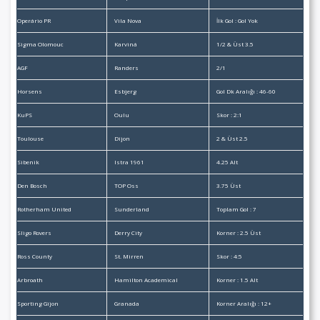
Operário PR
Vila Nova
İlk Gol : Gol Yok
Sigma Olomouc
Karviná
1/2 & Üst 3.5
AGF
Randers
2/1
Horsens
Esbjerg
Gol Dk Aralığı : 46-60
KuPS
Oulu
Skor : 2:1
Toulouse
Dijon
2 & Üst 2.5
Sibenik
Istra 1961
4.25 Alt
Den Bosch
TOP Oss
3.75 Üst
Rotherham United
Sunderland
Toplam Gol : 7
Sligo Rovers
Derry City
Korner : 2.5 Üst
Ross County
St. Mirren
Skor : 4:5
Arbroath
Hamilton Academical
Korner : 1.5 Alt
Sporting Gijon
Granada
Korner Aralığı : 12+