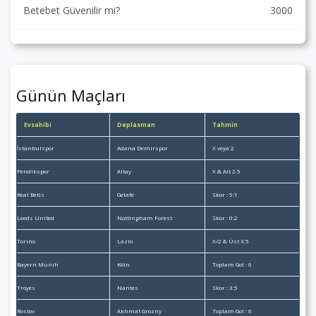
Betebet Güvenilir mi?
3000
Günün Maçları
Evsahibi
Deplasman
Tahmin
İstanbulspor
Adana Demirspor
X veya 2
Pendikspor
Altay
X & Alt 2.5
Real Betis
Getafe
Skor : 5:1
Leeds United
Nottingham Forest
Skor : 0:2
Torino
Lazio
X/2 & Üst 3.5
Bayern Munih
Köln
Toplam Gol : 6
Troyes
Nantes
Skor : 3:5
Rostov
Akhmat Grozny
Toplam Gol : 6