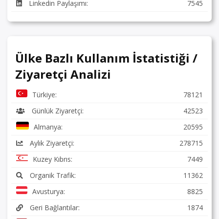
Linkedin Paylaşımı:
7545
Ülke Bazlı Kullanım İstatistiği /
Ziyaretçi Analizi
Türkiye:
78121
Günlük Ziyaretçi:
42523
Almanya:
20595
Aylık Ziyaretçi:
278715
Kuzey Kıbrıs:
7449
Organik Trafik:
11362
Avusturya:
8825
Geri Bağlantılar:
1874