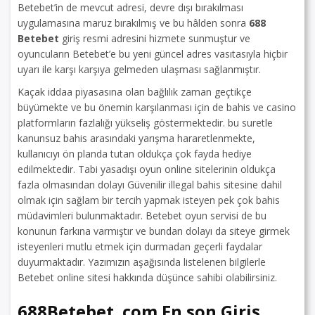
Betebet’in de mevcut adresi, devre dışı bırakılması
uygulamasına maruz bırakılmış ve bu hâlden sonra
688
Betebet
giriş resmi adresini hizmete sunmuştur ve
oyuncuların Betebet’e bu yeni güncel adres vasıtasıyla hiçbir
uyarı ile karşı karşıya gelmeden ulaşması sağlanmıştır.
Kaçak iddaa piyasasına olan bağlılık zaman geçtikçe
büyümekte ve bu önemin karşılanması için de bahis ve casino
platformların fazlalığı yükseliş göstermektedir. bu suretle
kanunsuz bahis arasındaki yarışma hararetlenmekte,
kullanıcıyı ön planda tutan oldukça çok fayda hediye
edilmektedir. Tabi yasadışı oyun online sitelerinin oldukça
fazla olmasından dolayı Güvenilir illegal bahis sitesine dahil
olmak için sağlam bir tercih yapmak isteyen pek çok bahis
müdavimleri bulunmaktadır. Betebet oyun servisi de bu
konunun farkına varmıştır ve bundan dolayı da siteye girmek
isteyenleri mutlu etmek için durmadan geçerli faydalar
duyurmaktadır. Yazımızın aşağısında listelenen bilgilerle
Betebet online sitesi hakkında düşünce sahibi olabilirsiniz.
688Betebet .com En son Giriş