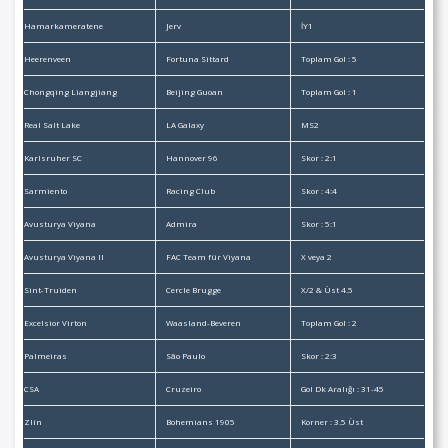
Hamarkameratene
Jerv
İY1
Heerenveen
Fortuna Sittard
Toplam Gol : 5
Chongqing Liangjiang
Beijing Guoan
Toplam Gol : 1
Real Salt Lake
LA Galaxy
MS2
Karlsruher SC
Hannover 96
Skor : 2:1
Sarmiento
Racing Club
Skor : 4:4
Avusturya Viyana
Admira
Skor : 5:1
Avusturya Viyana II
FAC Team für Viyana
X veya 2
Sint-Truiden
Cercle Brugge
X/2 & Üst 4.5
Excelsior Virton
Waasland-Beveren
Toplam Gol : 2
Palmeiras
São Paulo
Skor : 2:3
CSA
Cruzeiro
Gol Dk Aralığı : 31-45
Zlín
Bohemians 1905
Korner : 3.5 Üst