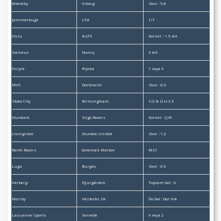
Brøndby
Viborg
Skor : 5:0
Jammerbugt
LFA
1/1
Oulu
KuPS
Korner : 1.5 Alt
Sochaux
Nancy
3 Alt
Osijek
Rijeka
1 veya X
MVV
Dordrecht
Skor : 0:3
Stoke City
Birmingham
1/2 & Üst 3.5
Dundalk
Sligo Rovers
Korner : Çift
Livingston
Dundee United
Skor : 1:2
Raith Rovers
Greenock Morton
MS1
Lugo
Burgos
Skor : 0:5
Varberg
Djurgården
Toplam Gol : 6
Norrby
Västerås SK
İlk Gol : Gol Yok
Lausanne Sports
Servette
X veya 2