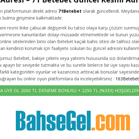
yun platformunun direkt adresi
71Betebet
olarak güncellendi. Meydana
 bulma girişimine kalkmaktadır.
 yeni resmi linke çabucak değişerek bu tatsız olaya karşı çözüm sunmuştu
 vermesine kanunlardan dolayı müsaade etmemektedir ve bunun yüzünd
line sitelerinden birisi olan Betebet kaçak bahis sitesi de talihsiz o
an kendinizi korumak için faaliyete sokulan bu güncel adresini kullan
umuz Betebet, bakiye çekimi veya yatırımı hususunda sizi dolandırmayac
 apayrı bir seviyede tutmakta ve bu suretle binlerce bir üye sayısı k
arklı kategoriden oyunlar ve kazancınızı arttıracak bonuslar sayesind
uğrayan bu online oyun platformlara da inceleyebilirsiniz :
163Betebet
A ÜYE OL 2000 TL DENEME BONUSU + 2250 TL (%333) HOŞGELD