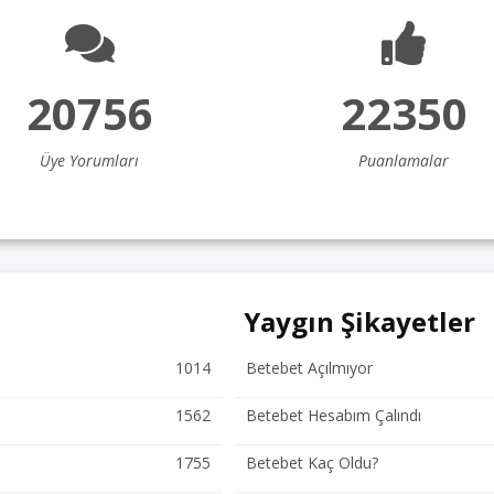
20756
22350
Üye Yorumları
Puanlamalar
Yaygın Şikayetler
1014
Betebet Açılmıyor
1562
Betebet Hesabım Çalındı
1755
Betebet Kaç Oldu?