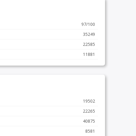
97/100
35249
22585
11881
19502
22265
40875
8581