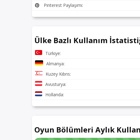
Pinterest Paylaşımı:
Ülke Bazlı Kullanım İstatisti
Türkiye:
Almanya:
Kuzey Kıbrıs:
Avusturya:
Hollanda:
Oyun Bölümleri Aylık Kulla