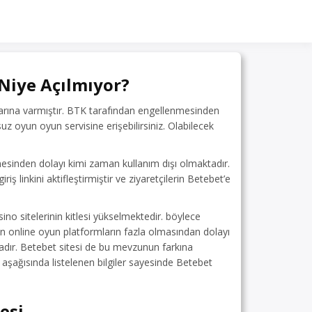
 Niye Açılmıyor?
 kararına varmıştır. BTK tarafından engellenmesinden
 oyun oyun servisine erişebilirsiniz. Olabilecek
lmesinden dolayı kimi zaman kullanım dışı olmaktadır.
iriş linkini aktifleştirmiştir ve ziyaretçilerin Betebet’e
no sitelerinin kitlesi yükselmektedir. böylece
n online oyun platformların fazla olmasından dolayı
adır. Betebet sitesi de bu mevzunun farkına
 aşağısında listelenen bilgiler sayesinde Betebet
esi