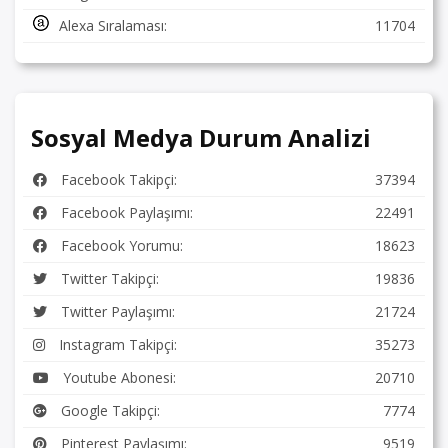
Alexa Sıralaması:
11704
Sosyal Medya Durum Analizi
Facebook Takipçi:
37394
Facebook Paylaşımı:
22491
Facebook Yorumu:
18623
Twitter Takipçi:
19836
Twitter Paylaşımı:
21724
Instagram Takipçi:
35273
Youtube Abonesi:
20710
Google Takipçi:
7774
Pinterest Paylaşımı:
9519