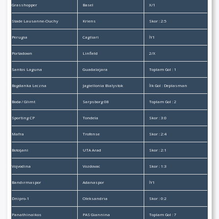
Grasshopper
Basel
X/1
Stade Lausanne-Ouchy
Kriens
Skor : 2:5
Perugia
Cagliari
İY1
Portadown
Linfield
2/X
Santos Laguna
Guadalajara
Toplam Gol : 1
Bogdanka Leczna
Jagiellonia Bialystok
İlk Gol : Deplasman
Bodø / Glimt
Sarpsborg 08
Toplam Gol : 2
Sporting CP
Tondela
Skor : 3:0
Mafra
Trofense
Skor : 2:4
Botoşani
UTA Arad
Skor : 2:1
Vojvodina
Vozdovac
Skor : 1:3
Bandırmaspor
Adanaspor
İY1
Dnipro-1
Oleksandria
Skor : 0:2
Panathinaikos
PAS Giannina
Toplam Gol : 7