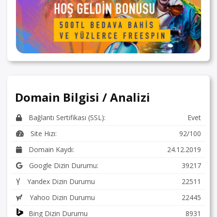
Domain Bilgisi / Analizi
Bağlantı Sertifikası (SSL):
Evet
Site Hızı:
92/100
Domain Kaydı:
24.12.2019
Google Dizin Durumu:
39217
Yandex Dizin Durumu
22511
Yahoo Dizin Durumu
22445
Bing Dizin Durumu
8931