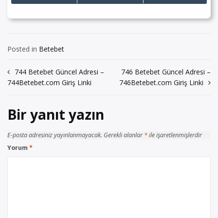
Posted in
Betebet
Yazı
744 Betebet Güncel Adresi –
746 Betebet Güncel Adresi –
744Betebet.com Giriş Linki
746Betebet.com Giriş Linki
gezinmesi
Bir yanıt yazın
E-posta adresiniz yayınlanmayacak.
Gerekli alanlar
*
ile işaretlenmişlerdir
Yorum
*