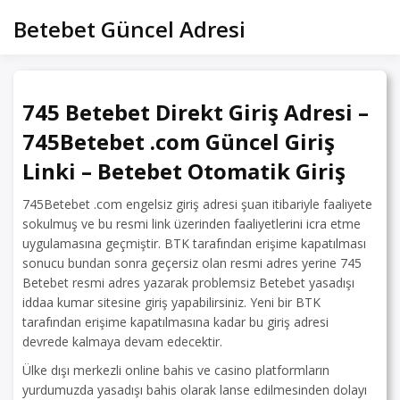
Skip
Betebet Güncel Adresi
to
content
745 Betebet Direkt Giriş Adresi –
745Betebet .com Güncel Giriş
Linki – Betebet Otomatik Giriş
745Betebet .com engelsiz giriş adresi şuan itibariyle faaliyete
sokulmuş ve bu resmi link üzerinden faaliyetlerini icra etme
uygulamasına geçmiştir. BTK tarafından erişime kapatılması
sonucu bundan sonra geçersiz olan resmi adres yerine 745
Betebet resmi adres yazarak problemsiz Betebet yasadışı
iddaa kumar sitesine giriş yapabilirsiniz. Yeni bir BTK
tarafından erişime kapatılmasına kadar bu giriş adresi
devrede kalmaya devam edecektir.
Ülke dışı merkezli online bahis ve casino platformların
yurdumuzda yasadışı bahis olarak lanse edilmesinden dolayı