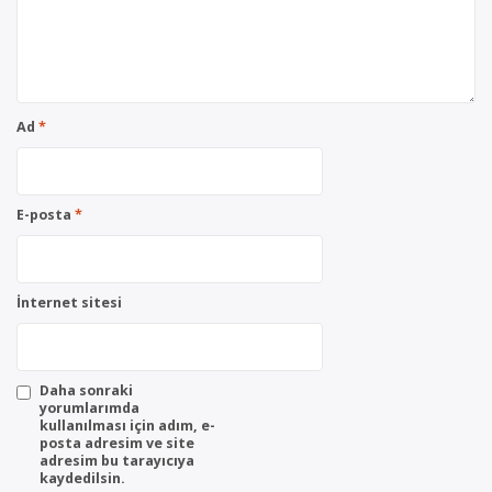
Ad
*
E-posta
*
İnternet sitesi
Daha sonraki
yorumlarımda
kullanılması için adım, e-
posta adresim ve site
adresim bu tarayıcıya
kaydedilsin.