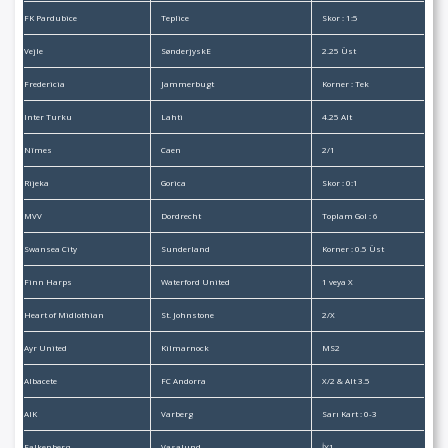
FK Pardubice
Teplice
Skor : 1:5
Vejle
SønderjyskE
2.25 Üst
Fredericia
Jammerbugt
Korner : Tek
Inter Turku
Lahti
4.25 Alt
Nîmes
Caen
2/1
Rijeka
Gorica
Skor : 0:1
MVV
Dordrecht
Toplam Gol : 6
Swansea City
Sunderland
Korner : 0.5 Üst
Finn Harps
Waterford United
1 veya X
Heart of Midlothian
St. Johnstone
2/X
Ayr United
Kilmarnock
MS2
Albacete
FC Andorra
X/2 & Alt 3.5
AIK
Varberg
Sarı Kart : 0-3
Falkenberg
Vasalund
İY1