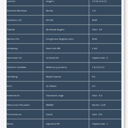
Lorient
Angers
1/2 & Üst 2.5
Dinamo Moskova
Rostov
1/2
Sandnes Ulf
KFUM
MS0
Twente
Go Ahead Eagles
Skor : 3:0
Dalian Pro
Cangzhou Mighty Lions
MS0
LA Galaxy
New York RB
2 Alt
Hannover 96
Schalke 04
Toplam Gol : 6
Talleres Córdoba
Defensa y Justicia
1 & Üst 2.5
Hartberg
Rapid Viyana
İY2
Anif
St. Pölten
X/1
Anderlecht
Standard Liège
Skor : 5:3
Mouscron-Péruwelz
RWDM
Korner : Çift
Fluminense
Ceará
Skor : 0:0
Remo
Operário PR
Toplam Gol : 1