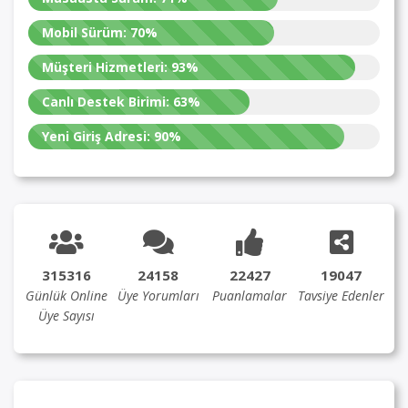
Mobil Sürüm:
70%
Müşteri Hizmetleri:
93%
Canlı Destek Birimi:
63%
Yeni Giriş Adresi:
90%
315316
24158
22427
19047
Günlük Online
Üye Yorumları
Puanlamalar
Tavsiye Edenler
Üye Sayısı