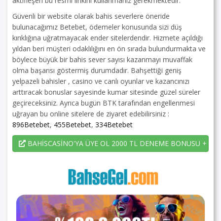
aktifleşen bu resmi linkini kullanmanız gerekmektedir.
Güvenli bir website olarak bahis severlere öneride
bulunacağımız Betebet, ödemeler konusunda sizi düş
kırıklığına uğratmayacak ender sitelerdendir. Hizmete açıldığı
yıldan beri müşteri odaklılığını en ön sırada bulundurmakta ve
böylece büyük bir bahis sever sayısı kazanmayı muvaffak
olma başarısı göstermiş durumdadır. Bahşettiği geniş
yelpazeli bahisler , casino ve canlı oyunlar ve kazancınızı
arttıracak bonuslar sayesinde kumar sitesinde güzel süreler
geçireceksiniz. Ayrıca bugün BTK tarafından engellenmesi
uğrayan bu online sitelere de ziyaret edebilirsiniz :
896Betebet
,
455Betebet
,
334Betebet
BAHİSCASİNO'YA ÜYE OL 2000 TL DENEME BONUSU + 225