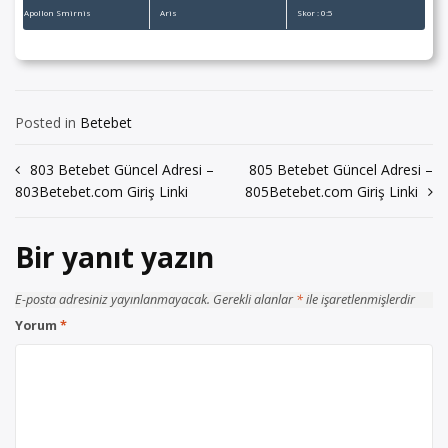
Apollon Smirnis
Aris
Skor : 0:5
Posted in
Betebet
Yazı
803 Betebet Güncel Adresi –
805 Betebet Güncel Adresi –
803Betebet.com Giriş Linki
805Betebet.com Giriş Linki
gezinmesi
Bir yanıt yazın
E-posta adresiniz yayınlanmayacak.
Gerekli alanlar
*
ile işaretlenmişlerdir
Yorum
*