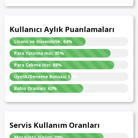
Kullanıcı Aylık Puanlamaları
Lisans ve Güvenilirlik:
64%
Para Yatırma Hızı:
85%
Para Çekme Hızı:
88%
Üyelik/Deneme Bonusu:
52%
Bahis Oranları:
62%
Servis Kullanım Oranları
Masaüstü Sürüm:
79%