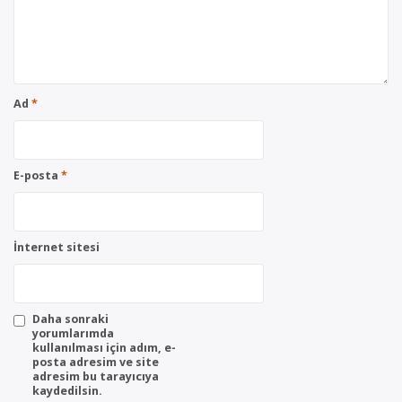
Ad
*
E-posta
*
İnternet sitesi
Daha sonraki
yorumlarımda
kullanılması için adım, e-
posta adresim ve site
adresim bu tarayıcıya
kaydedilsin.