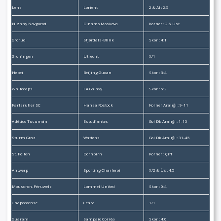
Lens
Lorient
2 & Alt 2.5
Nizhny Novgorod
Dinamo Moskova
Korner : 2.5 Üst
Grorud
Stjørdals-Blink
Skor : 4:1
Groningen
Utrecht
X/1
Hebei
Beijing Guoan
Skor : 3:4
Whitecaps
LA Galaxy
Skor : 5:2
Karlsruher SC
Hansa Rostock
Korner Aralığı : 9-11
Atlético Tucumán
Estudiantes
Gol Dk Aralığı : 1-15
Sturm Graz
Wattens
Gol Dk Aralığı : 31-45
St. Pölten
Dornbirn
Korner : Çift
Antwerp
Sporting Charleroi
X/2 & Üst 4.5
Mouscron-Péruwelz
Lommel United
Skor : 0:4
Chapecoense
Ceará
1/1
Guarani
Sampaio Corrêa
Skor : 4:0