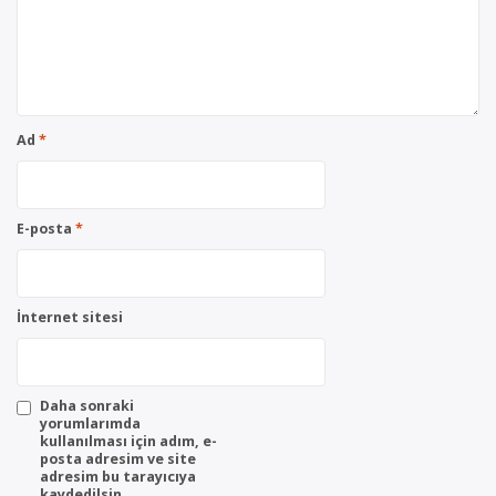
Ad
*
E-posta
*
İnternet sitesi
Daha sonraki
yorumlarımda
kullanılması için adım, e-
posta adresim ve site
adresim bu tarayıcıya
kaydedilsin.