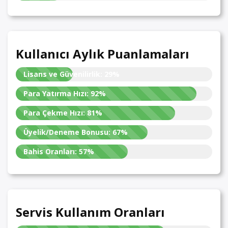
Kullanıcı Aylık Puanlamaları
Lisans ve Güvenilirlik:
29%
Para Yatırma Hızı:
92%
Para Çekme Hızı:
81%
Üyelik/Deneme Bonusu:
67%
Bahis Oranları:
57%
Servis Kullanım Oranları