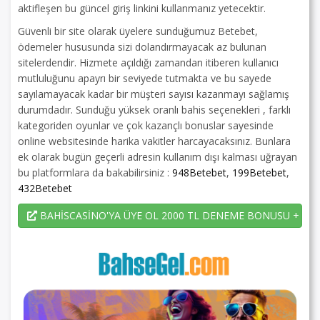
aktifleşen bu güncel giriş linkini kullanmanız yetecektir.
Güvenli bir site olarak üyelere sunduğumuz Betebet,
ödemeler hususunda sizi dolandırmayacak az bulunan
sitelerdendir. Hizmete açıldığı zamandan itiberen kullanıcı
mutluluğunu apayrı bir seviyede tutmakta ve bu sayede
sayılamayacak kadar bir müşteri sayısı kazanmayı sağlamış
durumdadır. Sunduğu yüksek oranlı bahis seçenekleri , farklı
kategoriden oyunlar ve çok kazançlı bonuslar sayesinde
online websitesinde harika vakitler harcayacaksınız. Bunlara
ek olarak bugün geçerli adresin kullanım dışı kalması uğrayan
bu platformlara da bakabilirsiniz :
948Betebet
,
199Betebet
,
432Betebet
BAHİSCASİNO'YA ÜYE OL 2000 TL DENEME BONUSU + 225