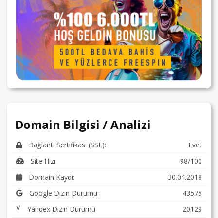
Domain Bilgisi / Analizi
Bağlantı Sertifikası (SSL):
Evet
Site Hızı:
98/100
Domain Kaydı:
30.04.2018
Google Dizin Durumu:
43575
Yandex Dizin Durumu
20129