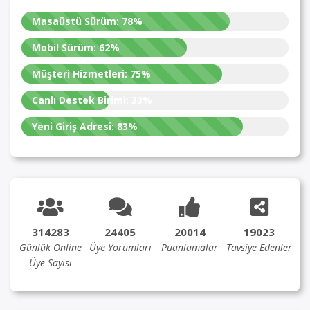
Masaüstü Sürüm:
78%
Mobil Sürüm:
62%
Müşteri Hizmetleri:
75%
Canlı Destek Birimi:
33%
Yeni Giriş Adresi:
83%
314283
24405
20014
19023
Günlük Online
Üye Yorumları
Puanlamalar
Tavsiye Edenler
Üye Sayısı