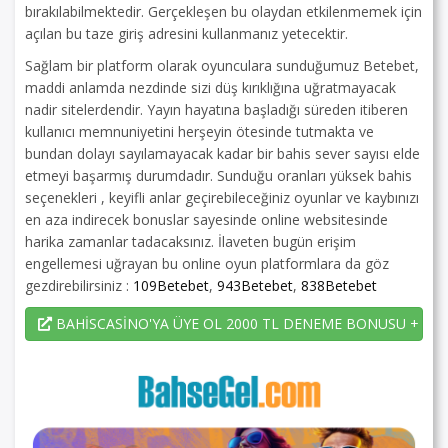
bırakılabilmektedir. Gerçekleşen bu olaydan etkilenmemek için
açılan bu taze giriş adresini kullanmanız yetecektir.
Sağlam bir platform olarak oyunculara sunduğumuz Betebet,
maddi anlamda nezdinde sizi düş kırıklığına uğratmayacak
nadir sitelerdendir. Yayın hayatına başladığı süreden itiberen
kullanıcı memnuniyetini herşeyin ötesinde tutmakta ve
bundan dolayı sayılamayacak kadar bir bahis sever sayısı elde
etmeyi başarmış durumdadır. Sunduğu oranları yüksek bahis
seçenekleri , keyifli anlar geçirebileceğiniz oyunlar ve kaybınızı
en aza indirecek bonuslar sayesinde online websitesinde
harika zamanlar tadacaksınız. İlaveten bugün erişim
engellemesi uğrayan bu online oyun platformlara da göz
gezdirebilirsiniz :
109Betebet
,
943Betebet
,
838Betebet
BAHİSCASİNO'YA ÜYE OL 2000 TL DENEME BONUSU + 225