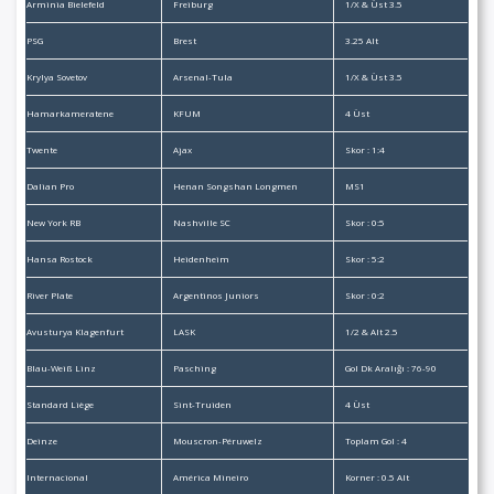
Arminia Bielefeld
Freiburg
1/X & Üst 3.5
PSG
Brest
3.25 Alt
Krylya Sovetov
Arsenal-Tula
1/X & Üst 3.5
Hamarkameratene
KFUM
4 Üst
Twente
Ajax
Skor : 1:4
Dalian Pro
Henan Songshan Longmen
MS1
New York RB
Nashville SC
Skor : 0:5
Hansa Rostock
Heidenheim
Skor : 5:2
River Plate
Argentinos Juniors
Skor : 0:2
Avusturya Klagenfurt
LASK
1/2 & Alt 2.5
Blau-Weiß Linz
Pasching
Gol Dk Aralığı : 76-90
Standard Liège
Sint-Truiden
4 Üst
Deinze
Mouscron-Péruwelz
Toplam Gol : 4
Internacional
América Mineiro
Korner : 0.5 Alt