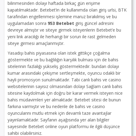
bilinmesinden dolayı haftada birkaç gün erişime
kapatılmaktadır. Betebet’in de kullanımda olan giriş urlsi, BTK
tarafından engellenmesi işlemine maruz bırakılmış ve bu
uygulamadan sonra
953 Betebet
giriş güncel adresini
devreye almıştır ve siteye girmek isteyenlerin Betebet’e bu
yeni link aracılığı ile herhangi bir sorun ile rast gelmeden
siteye girmesi amaçlanmıştır.
Yasadışı bahis piyasasına olan istek gittikçe çoğalma
göstermekte ve bu bağlılığın karşılık bulması için de bahis
sitelerinin fazlalığı yükseliş göstermektedir. bundan dolayı
kumar arasındaki çekişme sertleşmekte, oyuncu odaklı bir
hayli promosyon sunulmaktadır. Tabi canlı bahis ve casino
websitelerinin sayısız olmasından dolayı Sağlam canlı bahis
sitesine kaydolmak için doğru bir karar vermek isteyen nice
bahis müdavimleri yer almaktadır. Betebet sitesi de bunun
farkına varmıştır ve bu nedenle de bahis ve casino
oyuncularını mutlu etmek için devamlı taze avantajlar
yayınlamaktadır. Sayfanın aşağısında yer alan bilgiler
sayesinde Betebet online oyun platformu ile ilgili düşünce
sahibi olabilirsiniz.