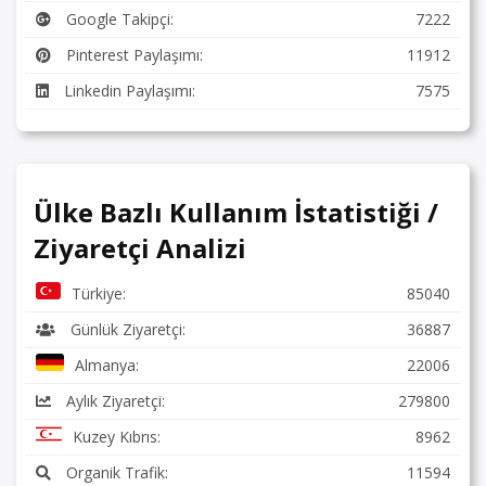
Google Takipçi:
7222
Pinterest Paylaşımı:
11912
Linkedin Paylaşımı:
7575
Ülke Bazlı Kullanım İstatistiği /
Ziyaretçi Analizi
Türkiye:
85040
Günlük Ziyaretçi:
36887
Almanya:
22006
Aylık Ziyaretçi:
279800
Kuzey Kıbrıs:
8962
Organik Trafik:
11594