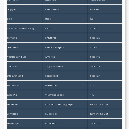
Örgryte
Landskrona
4.25 Alt
Sion
Basel
İY0
Stade Lausanne-Ouchy
Vaduz
3.5 Alt
Ternana
SÃ¼dtirol
Skor : 2:3
Coleraine
Carrick Rangers
2.5 Üst
Atlético San Luis
América
Skor : 4:0
Cracovia
Zaglebie Lubin
Skor : 5:4
Odd Grenland
Sandefjord
Skor : 2:1
Famalicão
Marítimo
2/X
Casa Pia
Vilafranquense
4 Alt
Voluntari
ChHindistan Târgovişte
Korner : 0.5 Üst
Vojvodina
Cukaricki
Korner : 4.5 Üst
Adanaspor
Altınordu
Skor : 0:5