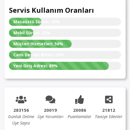
Servis Kullanım Oranları
Masaüstü Sürüm:
29%
Mobil Sürüm:
22%
Müşteri Hizmetleri:
56%
Canlı Destek Birimi:
20%
Yeni Giriş Adresi:
89%
283156
20019
20086
21812
Günlük Online
Üye Yorumları
Puanlamalar
Tavsiye Edenler
Üye Sayısı