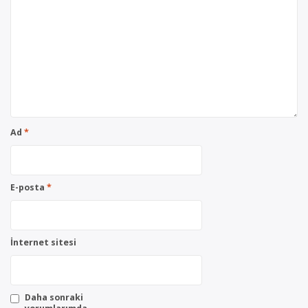
Ad
*
E-posta
*
İnternet sitesi
Daha sonraki