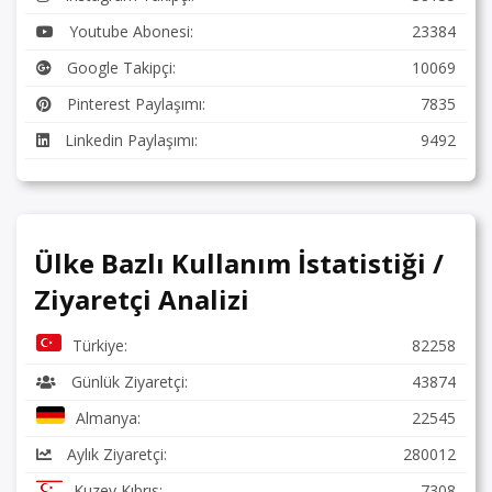
Youtube Abonesi:
23384
Google Takipçi:
10069
Pinterest Paylaşımı:
7835
Linkedin Paylaşımı:
9492
Ülke Bazlı Kullanım İstatistiği /
Ziyaretçi Analizi
Türkiye:
82258
Günlük Ziyaretçi:
43874
Almanya:
22545
Aylık Ziyaretçi:
280012
Kuzey Kıbrıs:
7308