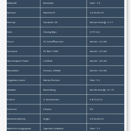
Albacete
Granada
Skor : 1:3
Kalmar
Malmö FF
1/2 & Alt 3.5
Norrby
Västerås SK
Korner Aralığı : 9-11
Sion
Young Boys
3.75 Üst
Thun
FC Schaffhausen
Korner : 2.5 Alt
Ternana
FC Bari 1908
Korner : 2.5 Alt
Warrenpoint Town
Linfield
Korner : 4.5 Alt
Mazatlán
Pumas UNAM
Korner : 0.5 Alt
Zaglebie Lubin
Warta Poznan
Skor : 5:1
Stabæk
Rosenborg
Gol Dk Aralığı : 61-75
Estoril
V. Guimaraes
X & Üst 2.5
Farense
Chaves
İY2
Dinamo Bükreş
Arges
X/2 & Alt 2.5
Radnicki Kragujevac
Spartak Subotica
Skor : 1:1