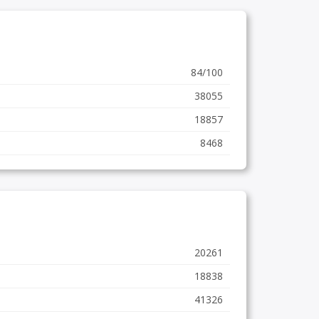
84/100
38055
18857
8468
20261
18838
41326