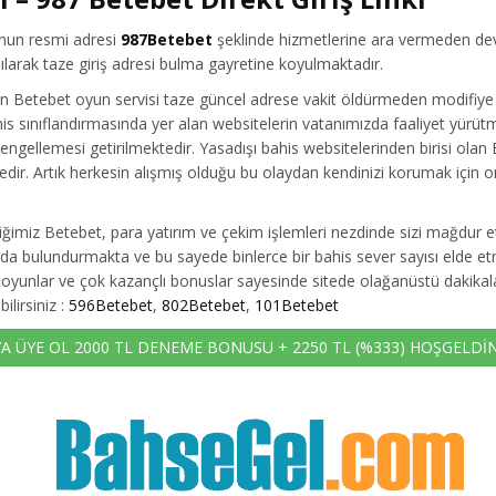
nun resmi adresi
987Betebet
şeklinde hizmetlerine ara vermeden d
larak taze giriş adresi bulma gayretine koyulmaktadır.
Betebet oyun servisi taze güncel adrese vakit öldürmeden modifiye e
ahis sınıflandırmasında yer alan websitelerin vatanımızda faaliyet y
 engellemesi getirilmektedir. Yasadışı bahis websitelerinden birisi olan
ir. Artık herkesin alışmış olduğu bu olaydan kendinizi korumak için on
ttiğimiz Betebet, para yatırım ve çekim işlemleri nezdinde sizi mağdur e
anda bulundurmakta ve bu sayede binlerce bir bahis sever sayısı elde 
li oyunlar ve çok kazançlı bonuslar sayesinde sitede olağanüstü dakika
ilirsiniz :
596Betebet
,
802Betebet
,
101Betebet
A ÜYE OL 2000 TL DENEME BONUSU + 2250 TL (%333) HOŞGELD