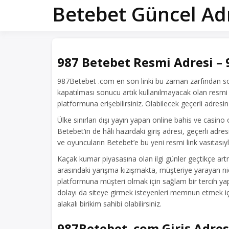
Skip
Betebet Güncel Ad
to
content
987 Betebet Resmi Adresi – 
987Betebet .com en son linki bu zaman zarfından sonra
kapatılması sonucu artık kullanılmayacak olan resmi l
platformuna erişebilirsiniz. Olabilecek geçerli adr
Ülke sınırları dışı yayın yapan online bahis ve casin
Betebet’in de hâli hazırdaki giriş adresi, geçerli ad
ve oyuncuların Betebet’e bu yeni resmi link vasıtası
Kaçak kumar piyasasına olan ilgi günler geçtikçe artm
arasındaki yarışma kızışmakta, müşteriye yarayan ni
platformuna müşteri olmak için sağlam bir tercih ya
dolayı da siteye girmek isteyenleri memnun etmek için
alakalı birikim sahibi olabilirsiniz.
987Betebet .com Giriş Adresi