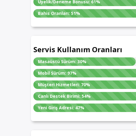
Üyelik/Deneme Bonusu:
61%
Bahis Oranları:
51%
Servis Kullanım Oranları
Masaüstü Sürüm:
30%
Mobil Sürüm:
97%
Müşteri Hizmetleri:
70%
Canlı Destek Birimi:
54%
Yeni Giriş Adresi:
47%