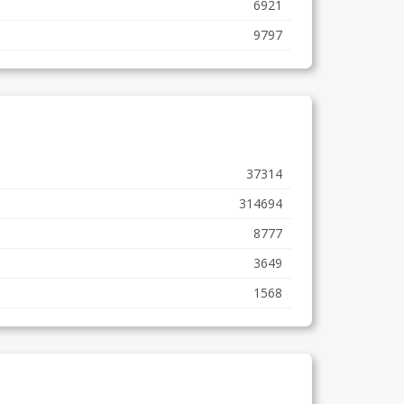
6921
9797
37314
314694
8777
3649
1568