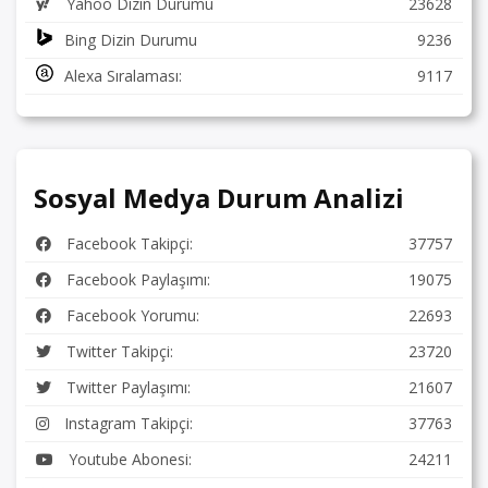
Yahoo Dizin Durumu
23628
Bing Dizin Durumu
9236
Alexa Sıralaması:
9117
Sosyal Medya Durum Analizi
Facebook Takipçi:
37757
Facebook Paylaşımı:
19075
Facebook Yorumu:
22693
Twitter Takipçi:
23720
Twitter Paylaşımı:
21607
Instagram Takipçi:
37763
Youtube Abonesi:
24211