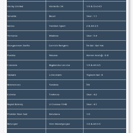
Väsby United
Västerås SK
1/X & Üst 4.5
Servette
Basel
Skor : 1:1
Aarau
Yverdon Sport
2 & Alt 2.5
Ternana
Modena
Skor : 5:4
Dungannon Swifts
Carrick Rangers
İlk Gol : Gol Yok
Puebla
Necaxa
Korner Aralığı : 0-8
Cracovia
Bogdanka Leczna
1/X & Alt 4.5
Stabæk
Lillestrøm
Toplam Gol : 8
Belenenses
Tondela
İY0
Estrela
Trofense
Skor : 4:2
Rapid Bükreş
U Craiova 1948
Skor : 4:1
Proleter Novi Sad
Kolubara
1/X
Boluspor
Yeni Malatyaspor
1/2 & Alt 3.5