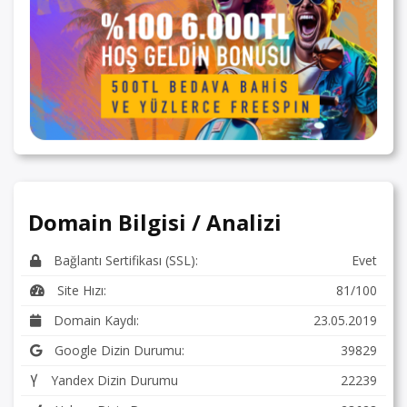
Domain Bilgisi / Analizi
Bağlantı Sertifikası (SSL):
Evet
Site Hızı:
81/100
Domain Kaydı:
23.05.2019
Google Dizin Durumu:
39829
Yandex Dizin Durumu
22239