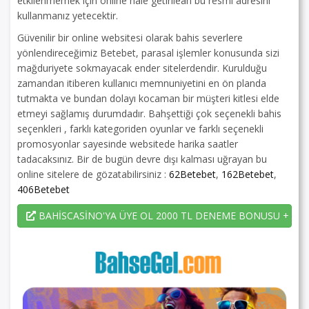
etkilenmemek için online hale getirilean bu resmi adresini
kullanmanız yetecektir.
Güvenilir bir online websitesi olarak bahis severlere
yönlendireceğimiz Betebet, parasal işlemler konusunda sizi
mağduriyete sokmayacak ender sitelerdendir. Kurulduğu
zamandan itiberen kullanıcı memnuniyetini en ön planda
tutmakta ve bundan dolayı kocaman bir müşteri kitlesi elde
etmeyi sağlamış durumdadır. Bahşettiği çok seçenekli bahis
seçenkleri , farklı kategoriden oyunlar ve farklı seçenekli
promosyonlar sayesinde websitede harika saatler
tadacaksınız. Bir de bugün devre dışı kalması uğrayan bu
online sitelere de gözatabilirsiniz :
62Betebet
,
162Betebet
,
406Betebet
BAHİSCASİNO'YA ÜYE OL 2000 TL DENEME BONUSU + 225