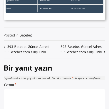
Dynamo Kiev
Mariupol’
X & Alt 2.5
PAOK
Panaitolikos
İlk Gol : Gol Yok
Posted in
Betebet
Yazı
393 Betebet Güncel Adresi –
395 Betebet Güncel Adresi –
393Betebet.com Giriş Linki
395Betebet.com Giriş Linki
gezinmesi
Bir yanıt yazın
E-posta adresiniz yayınlanmayacak.
Gerekli alanlar
*
ile işaretlenmişlerdir
Yorum
*