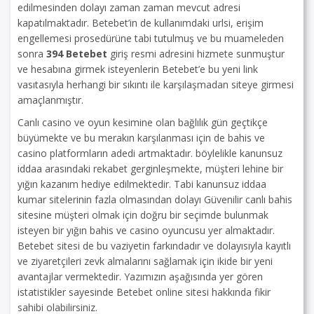
edilmesinden dolayı zaman zaman mevcut adresi
kapatılmaktadır. Betebet’in de kullanımdaki urlsi, erişim
engellemesi prosedürüne tabi tutulmuş ve bu muameleden
sonra
394 Betebet
giriş resmi adresini hizmete sunmuştur
ve hesabına girmek isteyenlerin Betebet’e bu yeni link
vasıtasıyla herhangi bir sıkıntı ile karşılaşmadan siteye girmesi
amaçlanmıştır.
Canlı casino ve oyun kesimine olan bağlılık gün geçtikçe
büyümekte ve bu merakın karşılanması için de bahis ve
casino platformların adedi artmaktadır. böylelikle kanunsuz
iddaa arasındaki rekabet gerginleşmekte, müşteri lehine bir
yığın kazanım hediye edilmektedir. Tabi kanunsuz iddaa
kumar sitelerinin fazla olmasından dolayı Güvenilir canlı bahis
sitesine müşteri olmak için doğru bir seçimde bulunmak
isteyen bir yığın bahis ve casino oyuncusu yer almaktadır.
Betebet sitesi de bu vaziyetin farkındadır ve dolayısıyla kayıtlı
ve ziyaretçileri zevk almalarını sağlamak için ikide bir yeni
avantajlar vermektedir. Yazımızın aşağısında yer gören
istatistikler sayesinde Betebet online sitesi hakkında fikir
sahibi olabilirsiniz.