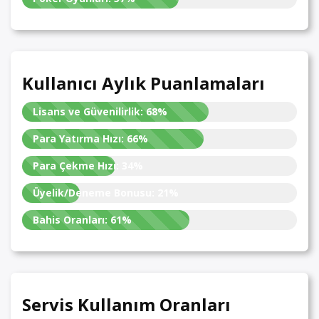
Kullanıcı Aylık Puanlamaları
Lisans ve Güvenilirlik:
68%
Para Yatırma Hızı:
66%
Para Çekme Hızı:
34%
Üyelik/Deneme Bonusu:
21%
Bahis Oranları:
61%
Servis Kullanım Oranları