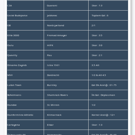
CSA
Guarani
Skor : 1:3
Ceské Budejovice
Jablonec
Toplam Gol : 6
OB
Nordsjælland
2/1
Elite 3000
Fremad Amager
Skor : 3:5
Oulu
HIFK
Skor : 3:0
Quevilly
Pau
Skor : 2:1
Dinamo Zagreb
Istra 1961
3.5 Alt
MVV
Dordrecht
1/2 & Alt 4.5
Luton Town
Burnley
Gol Dk Aralığı : 61-75
Bohemians
Shamrock Rovers
İlk Gol : Deplasman
Dundee
St. Mirren
1/2
Dunfermline Athletic
Kilmarnock
Korner Aralığı : 12+
Cartagena
Eibar
Skor : 1:3
Östersunds FK
Hammarby
Gol Dk Aralığı : 46-60