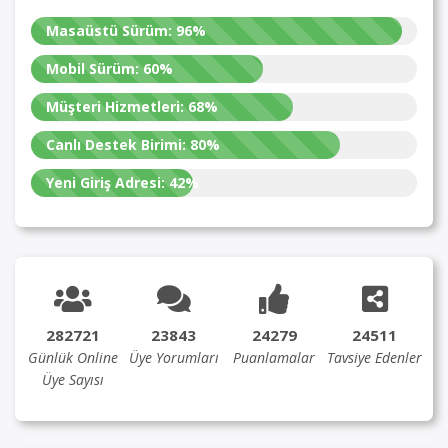
Masaüstü Sürüm:
96%
Mobil Sürüm:
60%
Müşteri Hizmetleri:
68%
Canlı Destek Birimi:
80%
Yeni Giriş Adresi:
42%
282721
23843
24279
24511
Günlük Online
Üye Yorumları
Puanlamalar
Tavsiye Edenler
Üye Sayısı