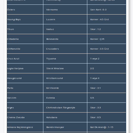
Östers
Värnamo
Sarı Kart : 0-3
Young Boys
Luzern
Korner : 4.5 Üst
Thun
Vaduz
Skor : 1:2
Cittadella
Benevento
Korner : Çift
Cliftonville
Crusaders
Korner : 3.5 Üst
Cruz Azul
Tijuana
1 veya 2
Legia Varşova
Slask Wroclaw
2/2
Haugesund
Kristiansund
1 veya X
Porto
Gil Vicente
Skor : 3:1
Varzim
Estrela
X/X
Arges
ChHindistan Târgovişte
Skor : 3:3
Crvena Zvezda
Kolubara
Skor : 0:5
Ankara Keçiörengücü
Bandırmaspor
Gol Dk Aralığı : 1-15