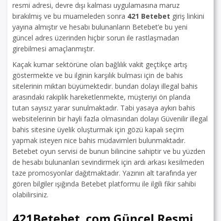
resmi adresi, devre dışı kalması uygulamasına maruz
bırakılmış ve bu muameleden sonra
421 Betebet
giriş linkini
yayına almıştır ve hesabı bulunanların Betebet’e bu yeni
güncel adres üzerinden hiçbir sorun ile rastlaşmadan
girebilmesi amaçlanmıştır.
Kaçak kumar sektörüne olan bağlılık vakit geçtikçe artış
göstermekte ve bu ilginin karşılık bulması için de bahis
sitelerinin miktarı büyümektedir. bundan dolayı illegal bahis
arasındaki rakiplik hareketlenmekte, müşteriyi ön planda
tutan sayısız yarar sunulmaktadır. Tabi yasaya aykırı bahis
websitelerinin bir hayli fazla olmasından dolayı Güvenilir illegal
bahis sitesine üyelik oluşturmak için gözü kapalı seçim
yapmak isteyen nice bahis müdavimleri bulunmaktadır.
Betebet oyun servisi de bunun bilincine sahiptir ve bu yüzden
de hesabı bulunanları sevindirmek için ardı arkası kesilmeden
taze promosyonlar dağıtmaktadır. Yazının alt tarafında yer
gören bilgiler ışığında Betebet platformu ile ilgili fikir sahibi
olabilirsiniz.
421Betebet .com Güncel Resmi