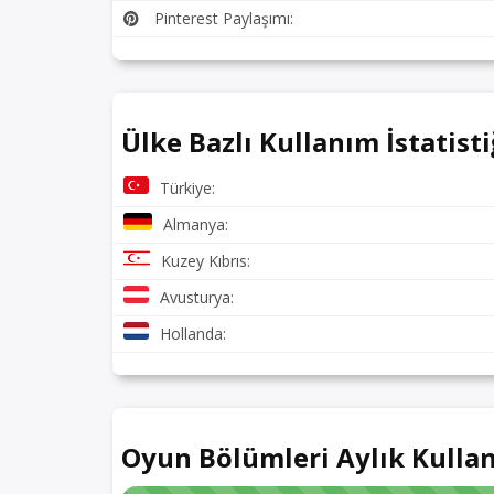
Pinterest Paylaşımı:
Ülke Bazlı Kullanım İstatisti
Türkiye:
Almanya:
Kuzey Kıbrıs:
Avusturya:
Hollanda:
Oyun Bölümleri Aylık Kulla