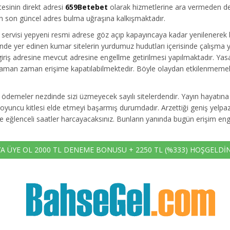
esinin direkt adresi
659Betebet
olarak hizmetlerine ara vermeden d
 en son güncel adres bulma uğraşına kalkışmaktadır.
ervisi yepyeni resmi adrese göz açıp kapayıncaya kadar yenilenerek b
nde yer edinen kumar sitelerin yurdumuz hudutları içerisinde çalışma
riş adresine mevcut adresine engellme getirilmesi yapılmaktadır. Yasad
 zaman zaman erişime kapatılabilmektedir. Böyle olaydan etkilenmemek 
t, ödemeler nezdinde sizi üzmeyecek sayılı sitelerdendir. Yayın hayatın
uncu kitlesi elde etmeyi başarmış durumdadır. Arzettiği geniş yelpazeli
e eğlenceli saatler harcayacaksınız. Bunların yanında bugün erişim en
A ÜYE OL 2000 TL DENEME BONUSU + 2250 TL (%333) HOŞGELD