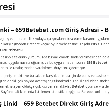
resi
inki – 659Betebet .com Giriş Adresi – 
miş ve bu resmi link yoluyla çalışmalarını icra etme kararını uygulamışt
ı ile karşılaşmadan Betebet kaçak oyun websitesine ulaşabilirsiniz. Da
devam edecektir.
s ve casino sitelerinin yurdumuzda kumar olarak isimlendirilmesinden dol
akılması uygulamasına uğramış ve bu uygulamadan sonra
659 Betebet
r hata ile rastlaşmadan varabilmesi ihtiyacını gidermiştir.
genişlemekte ve bu talebin karşılık bulması için de bahis ve casino sit
ri odaklı çok sayıda avantaj dağıtılmaktadır. Tabi illegal iddaa siteler
 vermek isteyen oldukça çok kişi yer almaktadır. Betebet oyun servisi de
Sayfanın alt kısmında listelenen istatistikler ışığında Betebet online oyun
 Linki – 659 Betebet Direkt Giriş Adre