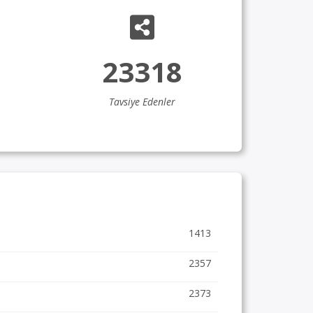
23318
Tavsiye Edenler
1413
2357
2373