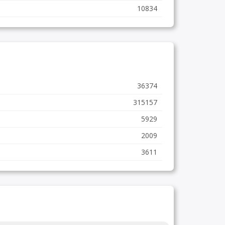
10834
36374
315157
5929
2009
3611