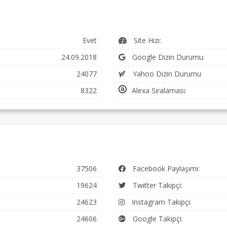
Evet
Site Hızı:
24.09.2018
Google Dizin Durumu:
24077
Yahoo Dizin Durumu
8322
Alexa Sıralaması:
i
37506
Facebook Paylaşımı:
19624
Twitter Takipçi:
24623
Instagram Takipçi:
24606
Google Takipçi: