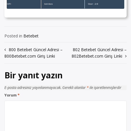
OFI
Ionikos
Skor : 2:0
Posted in
Betebet
Yazı
800 Betebet Güncel Adresi –
802 Betebet Güncel Adresi –
800Betebet.com Giriş Linki
802Betebet.com Giriş Linki
gezinmesi
Bir yanıt yazın
E-posta adresiniz yayınlanmayacak.
Gerekli alanlar
*
ile işaretlenmişlerdir
Yorum
*