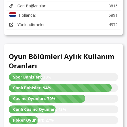
Geri Bağlantılar:
3816
Hollanda:
6891
Yönlendirmeler:
4379
Oyun Bölümleri Aylık Kullanım
Oranları
Spor Bahisleri:
30%
Canlı Bahisler:
94%
Casino Oyunları:
70%
Canlı Casino Oyunları:
43%
Poker Oyunları:
27%