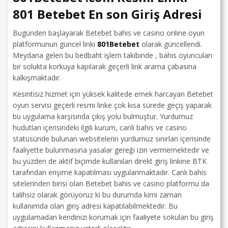
801 Betebet En son Giriş Adresi
Bugünden başlayarak Betebet bahis ve casino online oyun
platformunun güncel linki
801Betebet
olarak güncellendi.
Meydana gelen bu bedbaht işlem takibinde , bahis oyuncuları
bir solukta korkuya kapılarak geçerli link arama çabasına
kalkışmaktadır.
Kesintisiz hizmet için yüksek kalitede emek harcayan Betebet
oyun servisi geçerli resmi linke çok kısa sürede geçiş yaparak
bu uygulama karşısında çıkış yolu bulmuştur. Yurdumuz
hudutları içerisindeki ilgili kurum, canlı bahis ve casino
statüsünde bulunan websitelerin yurdumuz sınırları içerisinde
faaliyette bulunmasına yasalar gereği izin vermemektedir ve
bu yüzden de aktif biçimde kullanılan direkt giriş linkine BTK
tarafından erişime kapatılması uygulanmaktadır. Canlı bahis
sitelerinden birisi olan Betebet bahis ve casino platformu da
talihsiz olarak görüyoruz ki bu durumda kimi zaman
kullanımda olan giriş adresi kapatılabilmektedir. Bu
uygulamadan kendinizi korumak için faaliyete sokulan bu giriş