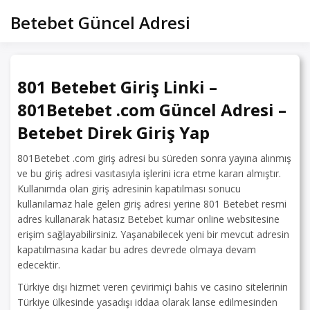
Skip
Betebet Güncel Adresi
to
content
801 Betebet Giriş Linki –
801Betebet .com Güncel Adresi –
Betebet Direk Giriş Yap
801Betebet .com giriş adresi bu süreden sonra yayına alınmış
ve bu giriş adresi vasıtasıyla işlerini icra etme kararı almıştır.
Kullanımda olan giriş adresinin kapatılması sonucu
kullanılamaz hale gelen giriş adresi yerine 801 Betebet resmi
adres kullanarak hatasız Betebet kumar online websitesine
erişim sağlayabilirsiniz. Yaşanabilecek yeni bir mevcut adresin
kapatılmasına kadar bu adres devrede olmaya devam
edecektir.
Türkiye dışı hizmet veren çevirimiçi bahis ve casino sitelerinin
Türkiye ülkesinde yasadışı iddaa olarak lanse edilmesinden