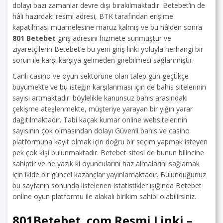
dolayı bazı zamanlar devre dışı bırakılmaktadır. Betebet’in de
hâli hazırdaki resmi adresi, BTK tarafından erişime
kapatılması muamelesine maruz kalmış ve bu hâlden sonra
801 Betebet
giriş adresini hizmete sunmuştur ve
ziyaretçilerin Betebet’e bu yeni giriş linki yoluyla herhangi bir
sorun ile karşı karşıya gelmeden girebilmesi sağlanmıştır.
Canlı casino ve oyun sektörüne olan talep gün geçtikçe
büyümekte ve bu isteğin karşılanması için de bahis sitelerinin
sayısı artmaktadır. böylelikle kanunsuz bahis arasındaki
çekişme ateşlenmekte, müşteriye yarayan bir yığın yarar
dağıtılmaktadır. Tabi kaçak kumar online websitelerinin
sayısının çok olmasından dolayı Güvenli bahis ve casino
platformuna kayıt olmak için doğru bir seçim yapmak isteyen
pek çok kişi bulunmaktadır. Betebet sitesi de bunun bilincine
sahiptir ve ne yazık ki oyuncularını haz almalarını sağlamak
için ikide bir güncel kazançlar yayınlamaktadır. Bulunduğunuz
bu sayfanın sonunda listelenen istatistikler ışığında Betebet
online oyun platformu ile alakalı birikim sahibi olabilirsiniz.
801Betebet .com Resmi Linki –