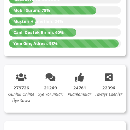
Mobil Sürüm:
78%
Müşteri Hizmetleri:
24%
Canlı Destek Birimi:
60%
Yeni Giriş Adresi:
98%
279726
21269
24761
22396
Günlük Online
Üye Yorumları
Puanlamalar
Tavsiye Edenler
Üye Sayısı