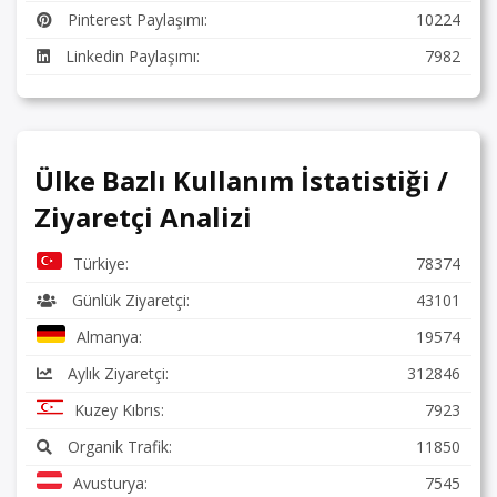
Pinterest Paylaşımı:
10224
Linkedin Paylaşımı:
7982
Ülke Bazlı Kullanım İstatistiği /
Ziyaretçi Analizi
Türkiye:
78374
Günlük Ziyaretçi:
43101
Almanya:
19574
Aylık Ziyaretçi:
312846
Kuzey Kıbrıs:
7923
Organik Trafik:
11850
Avusturya:
7545