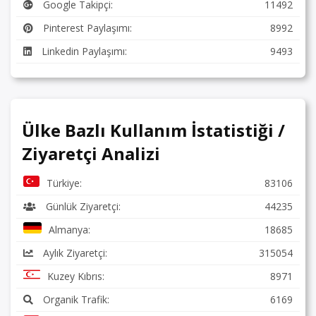
Google Takipçi:
11492
Pinterest Paylaşımı:
8992
Linkedin Paylaşımı:
9493
Ülke Bazlı Kullanım İstatistiği /
Ziyaretçi Analizi
Türkiye:
83106
Günlük Ziyaretçi:
44235
Almanya:
18685
Aylık Ziyaretçi:
315054
Kuzey Kıbrıs:
8971
Organik Trafik:
6169