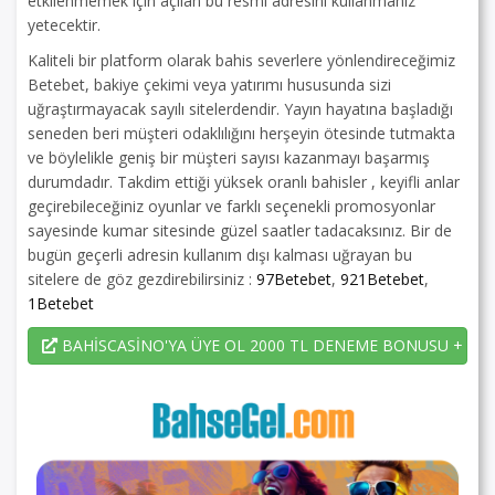
etkilenmemek için açılan bu resmi adresini kullanmanız
yetecektir.
Kaliteli bir platform olarak bahis severlere yönlendireceğimiz
Betebet, bakiye çekimi veya yatırımı hususunda sizi
uğraştırmayacak sayılı sitelerdendir. Yayın hayatına başladığı
seneden beri müşteri odaklılığını herşeyin ötesinde tutmakta
ve böylelikle geniş bir müşteri sayısı kazanmayı başarmış
durumdadır. Takdim ettiği yüksek oranlı bahisler , keyifli anlar
geçirebileceğiniz oyunlar ve farklı seçenekli promosyonlar
sayesinde kumar sitesinde güzel saatler tadacaksınız. Bir de
bugün geçerli adresin kullanım dışı kalması uğrayan bu
sitelere de göz gezdirebilirsiniz :
97Betebet
,
921Betebet
,
1Betebet
BAHİSCASİNO'YA ÜYE OL 2000 TL DENEME BONUSU + 225