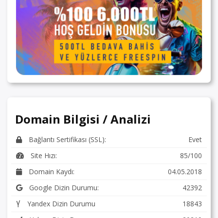
Domain Bilgisi / Analizi
Bağlantı Sertifikası (SSL):
Evet
Site Hızı:
85/100
Domain Kaydı:
04.05.2018
Google Dizin Durumu:
42392
Yandex Dizin Durumu
18843