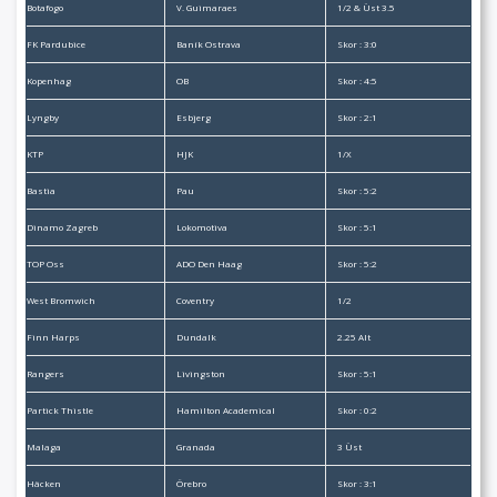
Botafogo
V. Guimaraes
1/2 & Üst 3.5
FK Pardubice
Baník Ostrava
Skor : 3:0
Kopenhag
OB
Skor : 4:5
Lyngby
Esbjerg
Skor : 2:1
KTP
HJK
1/X
Bastia
Pau
Skor : 5:2
Dinamo Zagreb
Lokomotiva
Skor : 5:1
TOP Oss
ADO Den Haag
Skor : 5:2
West Bromwich
Coventry
1/2
Finn Harps
Dundalk
2.25 Alt
Rangers
Livingston
Skor : 5:1
Partick Thistle
Hamilton Academical
Skor : 0:2
Malaga
Granada
3 Üst
Häcken
Örebro
Skor : 3:1