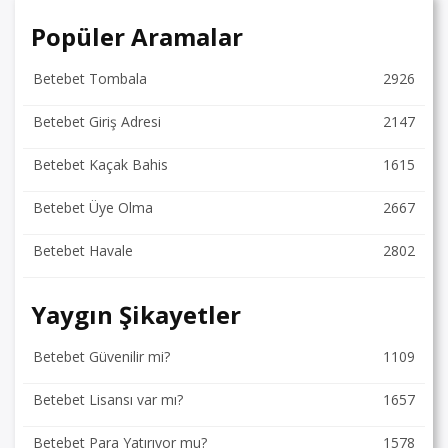
Popüler Aramalar
Betebet Tombala
2926
Betebet Giriş Adresi
2147
Betebet Kaçak Bahis
1615
Betebet Üye Olma
2667
Betebet Havale
2802
Yaygın Şikayetler
Betebet Güvenilir mi?
1109
Betebet Lisansı var mı?
1657
Betebet Para Yatırıyor mu?
1578