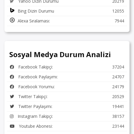
Yahoo Dizin Durumu
20219
Bing Dizin Durumu
12055
Alexa Sıralaması:
7944
Sosyal Medya Durum Analizi
Facebook Takipçi:
37204
Facebook Paylaşımı:
24707
Facebook Yorumu:
24179
Twitter Takipçi:
20529
Twitter Paylaşımı:
19441
Instagram Takipçi:
38157
Youtube Abonesi:
23144