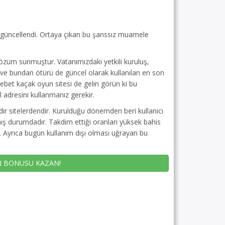
güncellendi. Ortaya çıkan bu şanssız muamele
çözüm sunmuştur. Vatanımızdaki yetkili kuruluş,
 ve bundan ötürü de güncel olarak kullanılan en son
ebet kaçak oyun sitesi de gelin görün ki bu
adresini kullanmanız gerekir.
dir sitelerdendir. Kurulduğu dönemden beri kullanıcı
ş durumdadır. Takdim ettiği oranları yüksek bahis
z. Ayrıca bugün kullanım dışı olması uğrayan bu
İN BONUSU KAZAN!