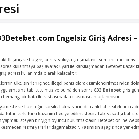
resi
33Betebet .com Engelsiz Giriş Adresi 
 aktifleşmiş ve bu giriş adresi yoluyla çalışmalarını yürütme mecburiyeti
adres kullanmaya başlayarak uyarı ile karşılaşmadan Betebet kaçak ku
riş adresi kullanımda olarak kalacaktır.
elerinin ülke sınırları içinde illegal bahis olarak isimlendirilmesinden 
sı uygulamasına tabi tutulmuş ve bu hâlden sonra
833 Betebet
giriş gü
yla herhangi bir hata ile rastlaşmadan ulaşması amaçlanmıştır.
ümekte ve bu isteğin karşılık bulması için de canlı bahis sitelerinin ad
da tutan türlü türlü kazanım hediye edilmektedir. Tabi yasadışı bahis o
cih yapmak isteyen bir yığın oyuncu bulunmaktadır. Betebet online web
kesmeden resmi yararlar dağıtmaktadır. Yazımızın aşağısında yer edinen 