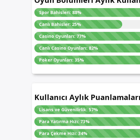
Spor Bahisleri:
88%
Canlı Bahisler:
25%
Casino Oyunları:
77%
Canlı Casino Oyunları:
82%
Poker Oyunları:
35%
Kullanıcı Aylık Puanlamalar
Lisans ve Güvenilirlik:
57%
Para Yatırma Hızı:
73%
Para Çekme Hızı:
34%