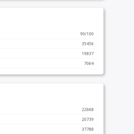
90/100
35456
19837
7064
22668
20739
37788