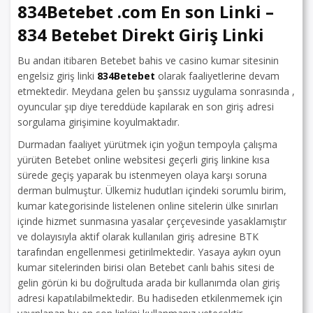
834Betebet .com En son Linki –
834 Betebet Direkt Giriş Linki
Bu andan itibaren Betebet bahis ve casino kumar sitesinin
engelsiz giriş linki
834Betebet
olarak faaliyetlerine devam
etmektedir. Meydana gelen bu şanssız uygulama sonrasında ,
oyuncular şıp diye tereddüde kapılarak en son giriş adresi
sorgulama girişimine koyulmaktadır.
Durmadan faaliyet yürütmek için yoğun tempoyla çalışma
yürüten Betebet online websitesi geçerli giriş linkine kısa
sürede geçiş yaparak bu istenmeyen olaya karşı soruna
derman bulmuştur. Ülkemiz hudutları içindeki sorumlu birim,
kumar kategorisinde listelenen online sitelerin ülke sınırları
içinde hizmet sunmasına yasalar çerçevesinde yasaklamıştır
ve dolayısıyla aktif olarak kullanılan giriş adresine BTK
tarafından engellenmesi getirilmektedir. Yasaya aykırı oyun
kumar sitelerinden birisi olan Betebet canlı bahis sitesi de
gelin görün ki bu doğrultuda arada bir kullanımda olan giriş
adresi kapatılabilmektedir. Bu hadiseden etkilenmemek için