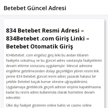
Skip
Betebet Güncel Adresi
to
content
834 Betebet Resmi Adresi –
834Betebet .com Giriş Linki –
Betebet Otomatik Giriş
834Betebet .com engelsiz giriş linki bu andan itibaren
faaliyete sokulmuş ve bu güncel adres vasıtasıyla faaliyetlerini
devam ettirme sonucunu uygulamıştır. Mevcut adresine
engellme getirilmesinden dolayı geçerliliğini yitiren resmi link
yerine 834 Betebet güncel resmi adres yazarak hatasız bir
şekilde Betebet kaçak kumar sitesine uğrayabilirsiniz.
Uygulamaya girebilecek geçerli adresin erişime kapatılmasına
kadar bu resmi adres kullanımda olarak hizmetine devam
edecektir.
Ülke dışı faaliyet gösteren online bahis ve casino online