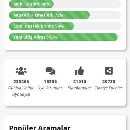
Mobil Sürüm:
40%
Müşteri Hizmetleri:
72%
Canlı Destek Birimi:
58%
Yeni Giriş Adresi:
97%
283266
19806
21010
20730
Günlük Online
Üye Yorumları
Puanlamalar
Tavsiye Edenler
Üye Sayısı
Popüler Aramalar