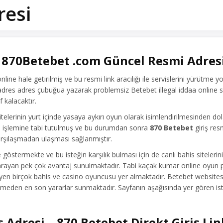
resi
 870Betebet .com Güncel Resmi Adresi
ne hale getirilmiş ve bu resmi link aracılığı ile servislerini yürütme yo
res adres çubuğua yazarak problemsiz Betebet illegal iddaa online sit
 kalacaktır.
telerinin yurt içinde yasaya aykırı oyun olarak isimlendirilmesinden dol
ması işlemine tabi tutulmuş ve bu durumdan sonra
870 Betebet
giriş res
 karşılaşmadan ulaşması sağlanmıştır.
termekte ve bu isteğin karşılık bulması için de canlı bahis siteleri
rayan pek çok avantaj sunulmaktadır. Tabi kaçak kumar online oyun p
yen birçok bahis ve casino oyuncusu yer almaktadır. Betebet websites
lmeden en son yararlar sunmaktadır. Sayfanın aşağısında yer gören istat
 Adresi – 870 Betebet Direkt Giriş Lin