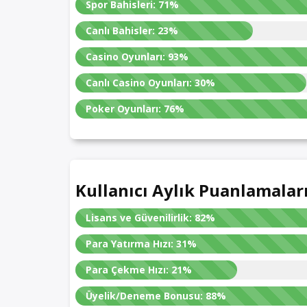
Spor Bahisleri:
71%
Canlı Bahisler:
23%
Casino Oyunları:
93%
Canlı Casino Oyunları:
30%
Poker Oyunları:
76%
Kullanıcı Aylık Puanlamalar
Lisans ve Güvenilirlik:
82%
Para Yatırma Hızı:
31%
Para Çekme Hızı:
21%
Üyelik/Deneme Bonusu:
88%