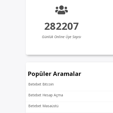
282207
Günlük Online Üye Sayısı
Popüler Aramalar
Betebet Bitcoin
Betebet Hesap Açma
Betebet Masaüstü