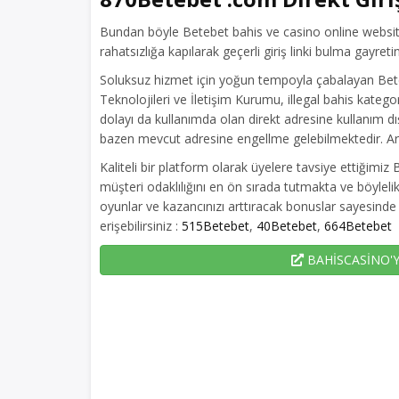
Bundan böyle Betebet bahis ve casino online websites
rahatsızlığa kapılarak geçerli giriş linki bulma gayreti
Soluksuz hizmet için yoğun tempoyla çabalayan Beteb
Teknolojileri ve İletişim Kurumu, illegal bahis kate
dolayı da kullanımda olan direkt adresine kullanım dış
bazen mevcut adresine engellme gelebilmektedir. Artı
Kaliteli bir platform olarak üyelere tavsiye ettiğim
müşteri odaklılığını en ön sırada tutmakta ve böyleli
oyunlar ve kazancınızı arttıracak bonuslar sayesinde
erişebilirsiniz :
515Betebet
,
40Betebet
,
664Betebet
BAHİSCASİNO'Y