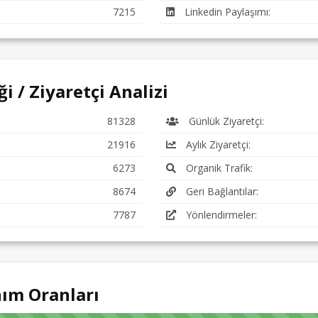
7215
Linkedin Paylaşımı:
ği / Ziyaretçi Analizi
81328
Günlük Ziyaretçi:
21916
Aylık Ziyaretçi:
6273
Organik Trafik:
8674
Geri Bağlantılar:
7787
Yönlendirmeler:
nım Oranları