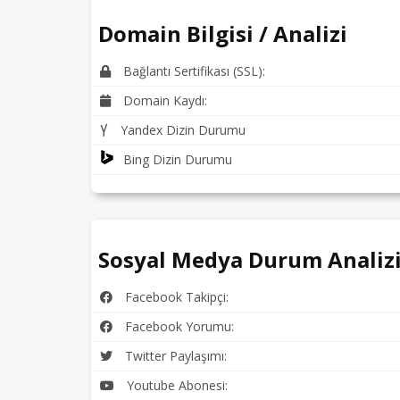
Domain Bilgisi / Analizi
Bağlantı Sertifikası (SSL):
Domain Kaydı:
Yandex Dizin Durumu
Bing Dizin Durumu
Sosyal Medya Durum Analiz
Facebook Takipçi:
Facebook Yorumu:
Twitter Paylaşımı:
Youtube Abonesi: