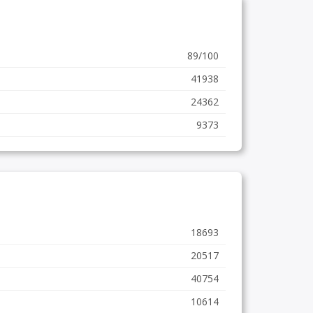
89/100
41938
24362
9373
18693
20517
40754
10614