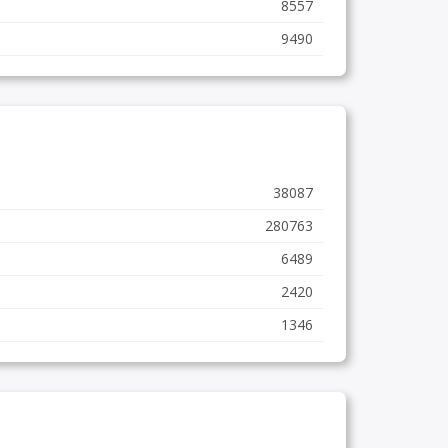
8557
9490
38087
280763
6489
2420
1346