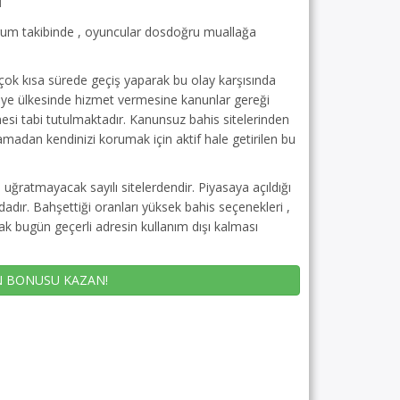
um takibinde , oyuncular dosdoğru muallağa
çok kısa sürede geçiş yaparak bu olay karşısında
rkiye ülkesinde hizmet vermesine kanunlar gereği
i tabi tutulmaktadır. Kanunsuz bahis sitelerinden
amadan kendinizi korumak için aktif hale getirilen bu
 uğratmayacak sayılı sitelerdendir. Piyasaya açıldığı
adır. Bahşettiği oranları yüksek bahis seçenekleri ,
ak bugün geçerli adresin kullanım dışı kalması
İN BONUSU KAZAN!