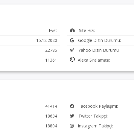
Evet
Site Hızı:
15.12.2020
Google Dizin Durumu:
22785
Yahoo Dizin Durumu
11361
Alexa Sıralaması:
i
41414
Facebook Paylaşımı:
18634
Twitter Takipçi:
18804
Instagram Takipçi: