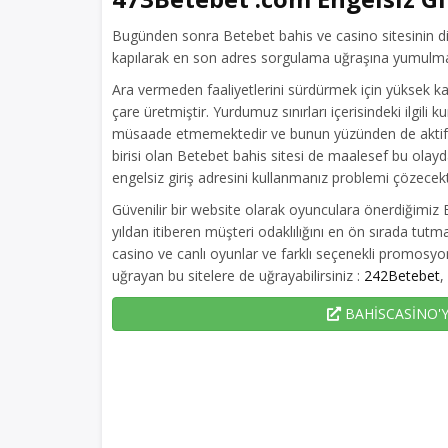
Bugünden sonra Betebet bahis ve casino sitesinin dire
kapılarak en son adres sorgulama uğraşına yumulma
Ara vermeden faaliyetlerini sürdürmek için yüksek k
çare üretmiştir. Yurdumuz sınırları içerisindeki ilgi
müsaade etmemektedir ve bunun yüzünden de aktif bi
birisi olan Betebet bahis sitesi de maalesef bu olayd
engelsiz giriş adresini kullanmanız problemi çözecekt
Güvenilir bir website olarak oyunculara önerdiğimiz B
yıldan itiberen müşteri odaklılığını en ön sırada tut
casino ve canlı oyunlar ve farklı seçenekli promosyon
uğrayan bu sitelere de uğrayabilirsiniz :
242Betebet
,
BAHİSCASİNO'Y